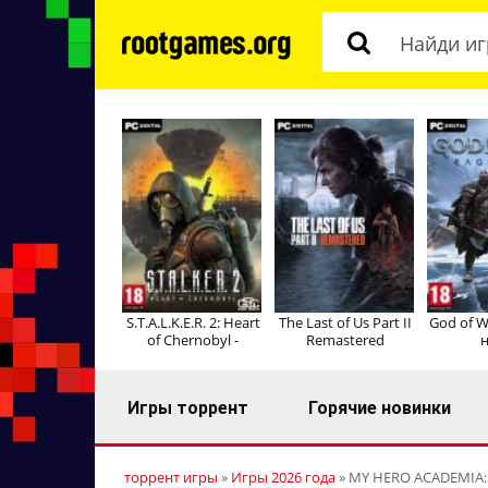
S.T.A.L.K.E.R. 2: Heart
The Last of Us Part II
God of W
of Chernobyl -
Remastered
н
Игры торрент
Горячие новинки
торрент игры
»
Игры 2026 года
» MY HERO ACADEMIA: Al