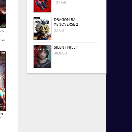
137 GB
DRAGON BALL
XENOVERSE 2
33 GB
e's
 |
ики
SILENT HILL f
48.8 GB
he
PC |