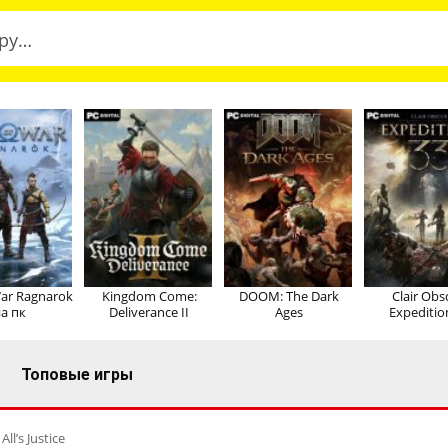
ar Ragnarok
Kingdom Come:
DOOM: The Dark
Clair Obs
а пк
Deliverance II
Ages
Expeditio
Топовые игры
l’s Justice