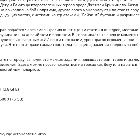
т Деку и Бакуго до второстепенных героев вроде Джентли Криминала. Кажд
дни врывались в бой напрямую, другие ловко маневрируют или ставят лов
едыдущих частях, с чёткими контр-атаками, "Райзинг"-бустами и разруша
ая подаётся через смесь красивых кат-сцен и статичных кадров, местами
звучивание на английском и японском. Вы проживаете ключевые моменты 
нурительно сложными: ИИ почти неотразим, урон врагов огромен, а при
уля. Это портит даже самые трогательные сцены, заменяя гордость за поб
ите по городу, выполняете мелкие задания, повышаете ранг героя и иссле
ижения. Здесь можно просто покачаться на тросах как Деку или парить в
т достойным подарком.
T (3.8 GHz)
600 XT (6 GB)
пку где установлена игра