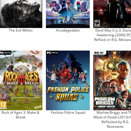
The Evil Within
Arcadegeddon
Devil May Cry 3: Dant
Awakening (2006) PC
RePack от R.G. Механ
Rock of Ages 3: Make &
Fashion Police Squad
Marlow Briggs and T
Break
Mask of Death (2013) 
RePacked by R.G.
Revenants