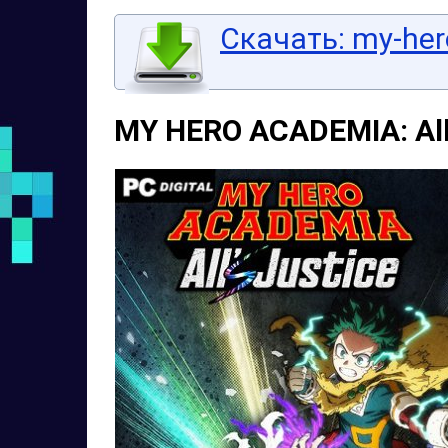
Скачать: my-hero
MY HERO ACADEMIA: All’