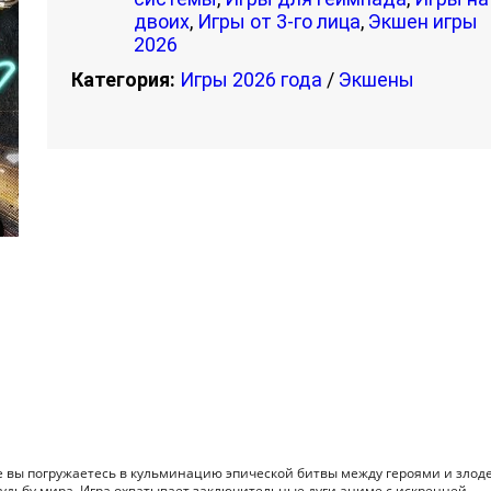
двоих
,
Игры от 3-го лица
,
Экшен игры
2026
Категория:
Игры 2026 года
/
Экшены
, где вы погружаетесь в кульминацию эпической битвы между героями и злод
судьбу мира. Игра охватывает заключительные дуги аниме с искренней