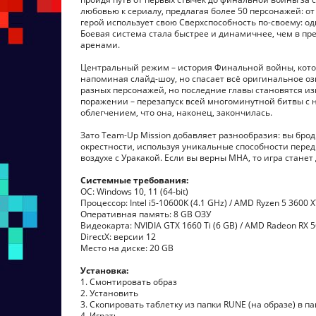
любовью к сериалу, предлагая более 50 персонажей: о
герой использует свою Сверхспособность по-своему: о
Боевая система стала быстрее и динамичнее, чем в пр
аренами.
Центральный режим – история Финальной войны, котор
напоминая слайд-шоу, но спасает всё оригинальное о
разных персонажей, но последние главы становятся из
поражении – перезапуск всей многоминутной битвы с н
облегчением, что она, наконец, закончилась.
Зато Team-Up Mission добавляет разнообразия: вы брод
окрестности, используя уникальные способности передв
воздухе с Уракакой. Если вы верны MHA, то игра стане
Системные требования:
ОС: Windows 10, 11 (64-bit)
Процессор: Intel i5-10600K (4.1 GHz) / AMD Ryzen 5 3600 X
Оперативная память: 8 GB ОЗУ
Видеокарта: NVIDIA GTX 1660 Ti (6 GB) / AMD Radeon RX 5
DirectX: версии 12
Место на диске: 20 GB
Установка:
1. Смонтировать образ
2. Установить
3. Скопировать таблетку из папки RUNE (на образе) в па
4. Играть