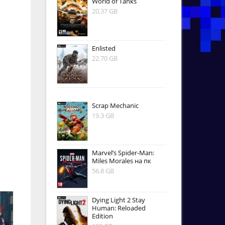
World of Tanks
20.37 GB
Enlisted
22.70 GB
Scrap Mechanic
19.3 GB
Marvel’s Spider-Man:
Miles Morales на пк
56.8 GB
Dying Light 2 Stay
Human: Reloaded
Edition