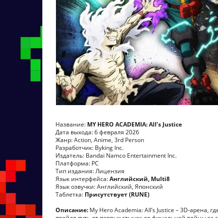
Название:
MY HERO ACADEMIA: All’s Justice
Дата выхода: 6 февраля 2026
Жанр: Action, Anime, 3rd Person
Разработчик: Byking Inc.
Издатель: Bandai Namco Entertainment Inc.
Платформа: PC
Тип издания: Лицензия
Язык интерфейса:
Английский, Multi8
Язык озвучки: Английский, Японский
Таблетка:
Присутствует (RUNE)
Описание:
My Hero Academia: All’s Justice – 3D-арена
пройдя путь от первых стычек до финальной войны за 