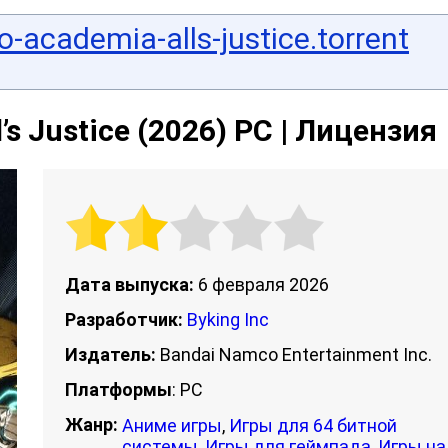
-academia-alls-justice.torrent
s Justice (2026) PC | Лицензия
Дата выпуска:
6 февраля 2026
Разработчик:
Byking Inc
Издатель:
Bandai Namco Entertainment Inc.
Платформы
: PC
Жанр:
Аниме игры
,
Игры для 64 битной
системы
,
Игры для геймпада
,
Игры на