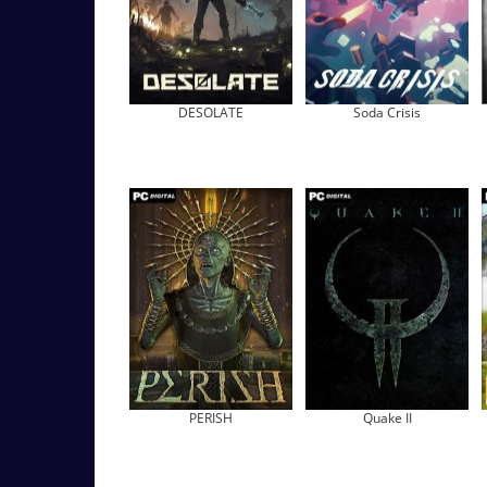
DESOLATE
Soda Crisis
PERISH
Quake II