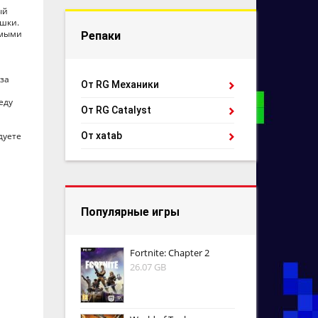
ый
ушки.
емыми
Репаки
за
От RG Механики
еду
От RG Catalyst
дуете
От xatab
Популярные игры
Fortnite: Chapter 2
26.07 GB