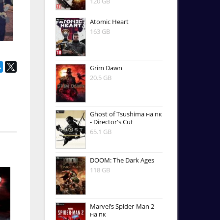
120 GB
Atomic Heart
163 GB
Grim Dawn
20.5 GB
Ghost of Tsushima на пк
- Director's Cut
65.1 GB
DOOM: The Dark Ages
118 GB
Marvel’s Spider-Man 2
на пк