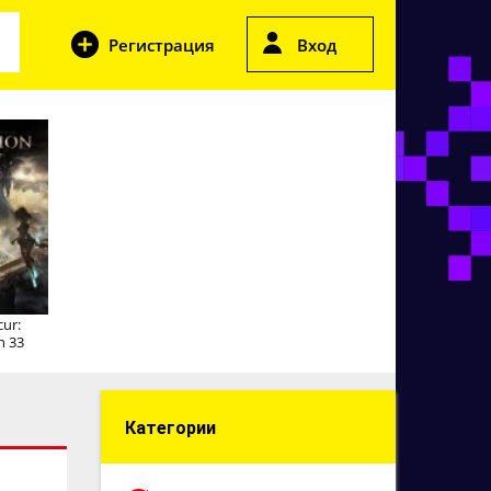
Регистрация
Вход
cur:
n 33
Категории