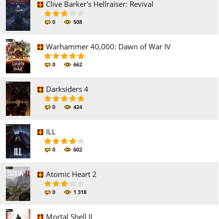
Clive Barker's Hellraiser: Revival
0
508
Warhammer 40,000: Dawn of War IV
0
662
Darksiders 4
0
424
ILL
0
602
Atomic Heart 2
0
1 318
Mortal Shell II