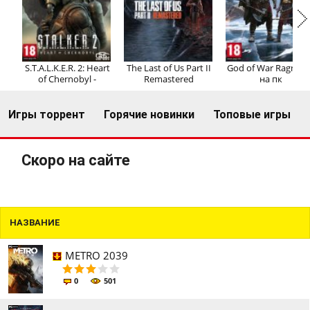
Регистрация
Вход
S.T.A.L.K.E.R. 2: Heart
The Last of Us Part II
God of War Ragnaro
of Chernobyl -
Remastered
на пк
Игры торрент
Горячие новинки
Топовые игры
Скоро на сайте
НАЗВАНИЕ
METRO 2039
0
501