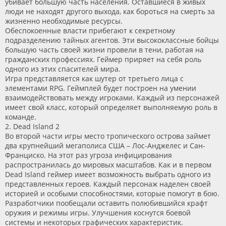
убивает большую часть населения. Оставшиеся в живых
люди не находят другого выхода, как бороться на смерть за
жизненно необходимые ресурсы.
Обеспокоенные власти прибегают к секретному
подразделению тайных агентов. Эти высококлассные бойцы
большую часть своей жизни провели в тени, работая на
гражданских профессиях. Геймер приряет на себя роль
одного из этих спасителей мира.
Игра представляется как шутер от третьего лица с
элементами RPG. Геймплей будет построен на умении
взаимодействовать между игроками. Каждый из персонажей
имеет свой класс, который определяет выполняемую роль в
команде.
2. Dead Island 2
Во второй части игры место тропического острова займет
два крупнейший мегаполиса США – Лос-Анджелес и Сан-
Франциско. На этот раз угроза инфицирования
распространилась до мировых масштабов. Как и в первом
Dead Island геймер имеет возможность выбрать одного из
представленных героев. Каждый персонаж наделен своей
историей и особыми способностями, которые помогут в бою.
Разработчики пообещали оставить полюбившийся крафт
оружия и режимы игры. Улучшения коснутся боевой
системы и некоторых графических характеристик.