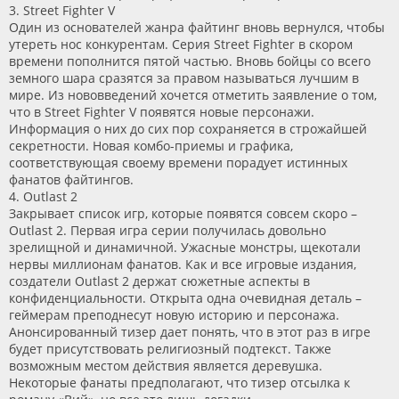
3. Street Fighter V
Один из основателей жанра файтинг вновь вернулся, чтобы
утереть нос конкурентам. Серия Street Fighter в скором
времени пополнится пятой частью. Вновь бойцы со всего
земного шара сразятся за правом называться лучшим в
мире. Из нововведений хочется отметить заявление о том,
что в Street Fighter V появятся новые персонажи.
Информация о них до сих пор сохраняется в строжайшей
секретности. Новая комбо-приемы и графика,
соответствующая своему времени порадует истинных
фанатов файтингов.
4. Outlast 2
Закрывает список игр, которые появятся совсем скоро –
Outlast 2. Первая игра серии получилась довольно
зрелищной и динамичной. Ужасные монстры, щекотали
нервы миллионам фанатов. Как и все игровые издания,
создатели Outlast 2 держат сюжетные аспекты в
конфиденциальности. Открыта одна очевидная деталь –
геймерам преподнесут новую историю и персонажа.
Анонсированный тизер дает понять, что в этот раз в игре
будет присутствовать религиозный подтекст. Также
возможным местом действия является деревушка.
Некоторые фанаты предполагают, что тизер отсылка к