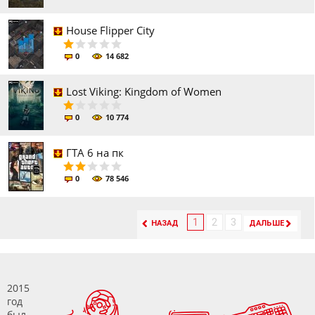
House Flipper City
0
14 682
Lost Viking: Kingdom of Women
0
10 774
ГТА 6 на пк
0
78 546
1
2
3
НАЗАД
ДАЛЬШЕ
2015
год
был