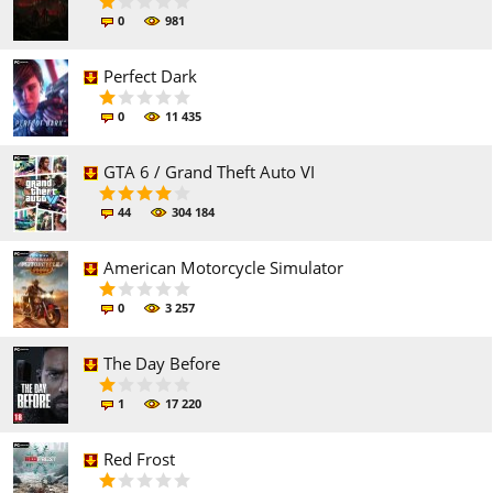
0
981
Perfect Dark
0
11 435
GTA 6 / Grand Theft Auto VI
44
304 184
American Motorcycle Simulator
0
3 257
The Day Before
1
17 220
Red Frost