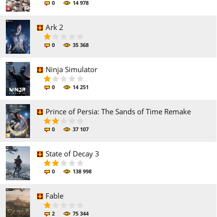
0
14 978
Ark 2
0
35 368
Ninja Simulator
0
14 251
Prince of Persia: The Sands of Time Remake
0
37 107
State of Decay 3
0
138 998
Fable
2
75 344