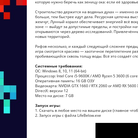
которую нужно беречь как зеницу ока: если её здоровье
Строительство держится на водяных духах — именно он
больше, тем быстрее идут дела. Ресурсная цепочка вы
жемчуг, Лунный коралл обеспечивает энергией всё вок
зоне — выйдут за допустимые пределы, и постройки на
открываются через дерево исследований. Привлечённы
новых территорий.
Рифов несколько, и каждый следующий сложнее предыду
игра смотрится красиво — хаотичное переплетение раз
пробивающийся сквозь толщу воды. Всё это создаёт с
Системные требования:
ОС: Windows 8, 10, 11 (64-bit)
Процессор: Intel Core i5-9600K / AMD Ryzen 5 3600 (6 cores
Оперативная память: 16 GB ОЗУ
Видеокарта: NVIDIA GTX 1660 / RTX 2060 or AMD RX 5600 
DirectX: версии 12
Место на диске: 7 GB
Запуск игры:
1. Скачать в любое место на вашем диске (главное чтоб
2. Запуск игры с файла LifeBelow.exe