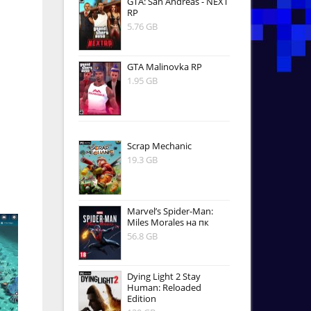
GTA: San Andreas - NEXT
RP
5.76 GB
GTA Malinovka RP
1.95 GB
Scrap Mechanic
19.3 GB
Marvel’s Spider-Man:
Miles Morales на пк
56.8 GB
Dying Light 2 Stay
Human: Reloaded
Edition