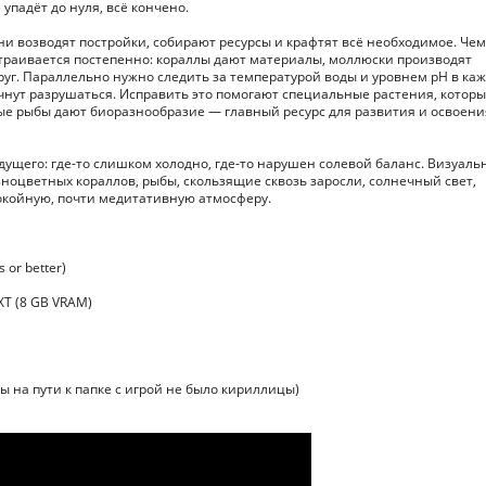
 упадёт до нуля, всё кончено.
и возводят постройки, собирают ресурсы и крафтят всё необходимое. Чем
страивается постепенно: кораллы дают материалы, моллюски производят
руг. Параллельно нужно следить за температурой воды и уровнем pH в ка
чнут разрушаться. Исправить это помогают специальные растения, котор
е рыбы дают биоразнообразие — главный ресурс для развития и освоени
щего: где-то слишком холодно, где-то нарушен солевой баланс. Визуаль
ноцветных кораллов, рыбы, скользящие сквозь заросли, солнечный свет,
покойную, почти медитативную атмосферу.
 or better)
XT (8 GB VRAM)
ы на пути к папке с игрой не было кириллицы)