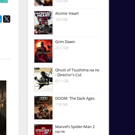
120 GB
Atomic Heart
163 GB
Grim Dawn
20.5 GB
Ghost of Tsushima на пк
- Director's Cut
65.1 GB
DOOM: The Dark Ages
118 GB
Marvel’s Spider-Man 2
на пк