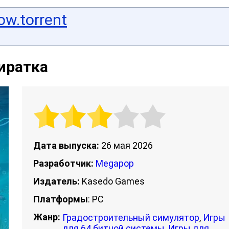
ow.torrent
Пиратка
Дата выпуска:
26 мая 2026
Разработчик:
Megapop
Издатель:
Kasedo Games
Платформы
: PC
Жанр:
Градостроительный симулятор
,
Игры
для 64 битной системы
,
Игры для