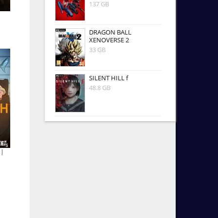
137 GB
DRAGON BALL
XENOVERSE 2
33 GB
SILENT HILL f
48.8 GB
 |