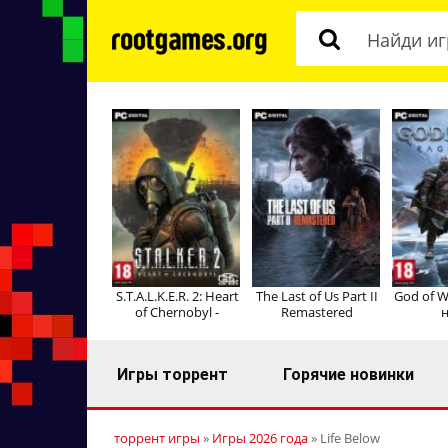
S.T.A.L.K.E.R. 2: Heart
The Last of Us Part II
God of W
of Chernobyl -
Remastered
н
Игры торрент
Горячие новинки
торрент игры
»
Игры 2026 года
» Life Below