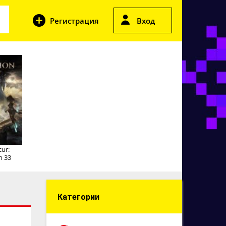
Регистрация
Вход
cur:
n 33
Категории