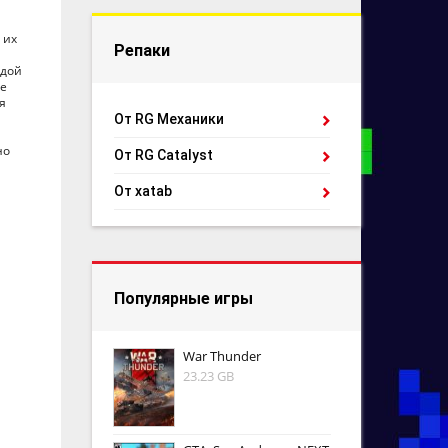
 их
Репаки
ждой
ые
я
От RG Механики
но
От RG Catalyst
От xatab
Популярные игры
War Thunder
23.23 GB