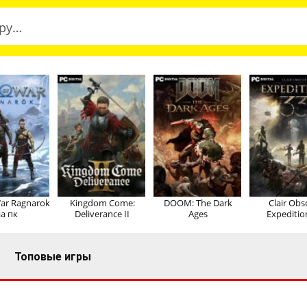
ar Ragnarok
Kingdom Come:
DOOM: The Dark
Clair Obs
а пк
Deliverance II
Ages
Expeditio
Топовые игры