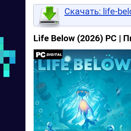
Скачать: life-bel
Life Below (2026) PC | 