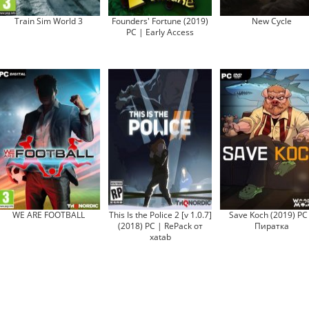
Train Sim World 3
Founders' Fortune (2019)
New Cycle
PC | Early Access
WE ARE FOOTBALL
This Is the Police 2 [v 1.0.7]
Save Koch (2019) PC
(2018) PC | RePack от
Пиратка
xatab