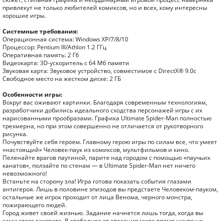
привлекут не только любителей комиксов, но и всех, кому интересны
хорошие игры.
Системные требования:
Операционная система: Windows XP/7/8/10
Процессор: Pentium III/Athlon 1.2 ГГц
Оперативная память: 2 Гб
Видеокарта: 3D-ускоритель с 64 Мб памяти
Звуковая карта: Звуковое устройство, совместимое с DirectX® 9.0с
Свободное место на жестком диске: 2 ГБ
Особенности игры:
Вокруг вас оживают картинки. Благодаря современным технологиям,
разработчики добились идеального сходства персонажей игры с их
нарисованными прообразами. Графика Ultimate Spider-Man полностью
трехмерна, но при этом совершенно не отличается от рукотворного
рисунка.
Почувствуйте себя героем. Главному герою игры по силам все, что умеет
«настоящий» Человек-паук из комиксов, мультфильмов и кино.
Пеленайте врагов паутиной, парите над городом с помощью «паучьих
канатов», ползайте по стенам — в Ultimate Spider-Man нет ничего
невозможного!
Встаньте на сторону зла! Игра готова показать события глазами
антигероя. Лишь в половине эпизодов вы предстаете Человеком-пауком,
остальные же игрок проходит от лица Венома, черного монстра,
пожирающего людей.
Город живет своей жизнью. Задание начнется лишь тогда, когда вы
сами этого захотите. В свободное от спасения мира время ничто не