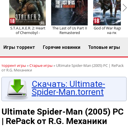
Регистрация
Вход
S.T.A.L.K.E.R. 2: Heart
The Last of Us Part II
God of War Ragnaro
of Chernobyl -
Remastered
на пк
Игры торрент
Горячие новинки
Топовые игры
торрент игры
»
Старые игры
» Ultimate Spider-Man (2005) PC | RePack
от R.G. Механики
Скачать: Ultimate-
Spider-Man.torrent
Ultimate Spider-Man (2005) PC
| RePack от R.G. Механики