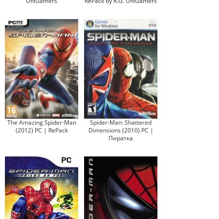
UniGamers
RePack by R.G. UniGamers
The Amazing Spider-Man
Spider-Man: Shattered
(2012) PC | RePack
Dimensions (2010) PC |
Пиратка