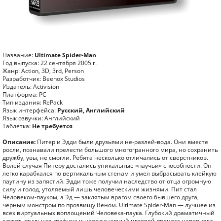
Название:
Ultimate Spider-Man
Год выпуска: 22 сентября 2005 г.
Жанр: Action, 3D, 3rd, Person
Разработчик: Beenox Studios
Издатель: Activision
Платформа: PC
Тип издания: RePack
Язык интерфейса:
Русский, Английский
Язык озвучки: Английский
Таблетка:
Не требуется
Описание:
Питер и Эдди были друзьями не-разлей-вода. Они вместе
росли, познавали прелести большого многогранного мира, но сохранить
дружбу, увы, не смогли. Ребята несколько отличались от сверстников.
Волей случая Питеру достались уникальные «паучьи» способности. Он
легко карабкался по вертикальным стенам и умел выбрасывать клейкую
паутину из запястий. Эдди тоже получил наследство от отца огромную
силу и голод, утоляемый лишь человеческими жизнями. Пит стал
Человеком-пауком, а Эд — заклятым врагом своего бывшего друга,
черным монстром по прозвищу Веном. Ultimate Spider-Man — лучшее из
всех виртуальных воплощений Человека-паука. Глубокий драматичный
сюжет, стильная графика и неординарный игровой процесс наверняка