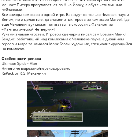
мешает Питеру прогуливаться по Нью-Йорку, любуясь стильными
пейзажами.
Все звезды комиксов в одной игре. Вас ждут не только Человек-паук и
Веном, но и целая плеяда знаменитых героев из комиксов Marvel. Где
еще Человек-паук может потягаться в скорости с Факелом из
«Фантастической Четверки»?
Руками знаменитостей. Игровой сценарий писал сам Брайан Майкл
Бендис, работавший над комиксами о Человеке-пауке, а дизайном
героев и мира занимался Марк Бэгли, художник, специализирующийся
на комиксах.
Особенности репака
Ultimate Spider-Man
Ничего не вырезано/перекодировано
RePack от R.G. Механики