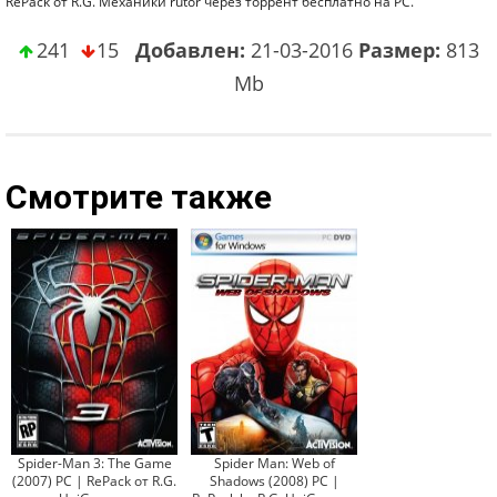
RePack от R.G. Механики rutor через торрент бесплатно на PC.
241
15
Добавлен:
21-03-2016
Размер:
813
Mb
Смотрите также
Spider-Man 3: The Game
Spider Man: Web of
(2007) PC | RePack от R.G.
Shadows (2008) PC |