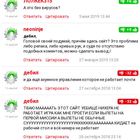
ЛОЛКЕК315
+6
А это без вирусов?
Ответить
Цитировать
5 мая 2019 13:44
neoninje
+9
дебил
,
Головой своей подумай, причём здесь сайт? Это проблема
либо репака, либо кривых рук, и судя по отсутствию
подобных коментов, можно сделать вывод:/
Ответить
Цитировать
27 января 2019 13:26
дебил
-32
и да ещё ахуенное управление которое не работает почти
Ответить
Цитировать
27 октября 2018 13:04
дебил
-33
ТВАЮ МАААААТЬ ЭТОТ САЙТ УЕБИЩЁ НИХЕРА НЕ
РАБОТАЕТ ИГРА КАК МНЕ ПРОЁТИ ЕСЛИ ВЫЛЕТЫ НА
ПЕРВОЙ МИССИИ А ВЫЛЕТЫ НЕ ОБЫЧНЫЕ
СУУУУУУУУУУУУУУУУУУУУКККККККАААААААА КИДАЕТ на
рабочий стол и всё нихера не работает
Ответить
Цитировать
26 октября 2018 23:14