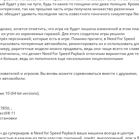
й будет у вас на пути, будь то какие-то гонщики или даже полиция. Кроме
тереснее, так как прошлая часть игры получила множество различных
ас обещает удивить последняя часть известного гоночного симулятора Ne
днако, хочется отметить, что игра не будет лишена изменений в этом пла
их угон из охраняемых гаражей. Для этого создатели игры решили
рёх персонажей, которые есть в игре. Помимо прочего, в Need For Speed
 отыскивать потерянные автомобили, ремонтировать их и использовать дл
римеру, раритетные модели можно продавать, ведь они чаще всего не слав
ичились, что делает Need For Speed Payback отличным вариантом для тех
тал больше, ведь он пополнился еще несколькими лицензионными
зователей и игроков. Вы вновь можете соревноваться вместе с друзьями,
е автомобили.
 10 (64-bit versions);
7850; ;
rectX® 11
 установки
 до суперкаров. в Need for Speed Payback ваша машина всегда в центре
стью в каждом из пяти классов: гоночный, дрифт, внедорожный, дрэг и 