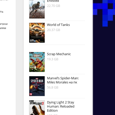
Enlisted
22.70 GB
ить
огони
World of Tanks
циям
20.37 GB
Scrap Mechanic
19.3 GB
Marvel’s Spider-Man:
Miles Morales на пк
56.8 GB
Dying Light 2 Stay
Human: Reloaded
Edition