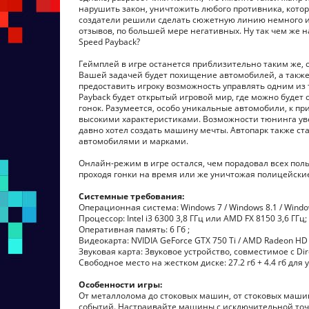
нарушить закон, уничтожить любого противника, которы
создатели решили сделать сюжетную линию немного ин
отзывов, по большей мере негативных. Ну так чем же н
Speed Payback?
Геймплей в игре останется приблизительно таким же, о
Вашей задачей будет похищение автомобилей, а также 
предоставить игроку возможность управлять одним из т
Payback будет открытый игровой мир, где можно будет
гонок. Разумеется, особо уникальные автомобили, к п
высокими характеристиками. Возможности тюнинга увел
давно хотел создать машину мечты. Автопарк также с
автомобилями и марками.
Онлайн-режим в игре остался, чем порадовал всех поль
проходя гонки на время или же уничтожая полицейски
Системные требования:
Операционная система: Windows 7 / Windows 8.1 / Windows
Процессор: Intel i3 6300 3,8 ГГц или AMD FX 8150 3,6 ГГц;
Оперативная память: 6 Гб ;
Видеокарта: NVIDIA GeForce GTX 750 Ti / AMD Radeon HD 
Звуковая карта: Звуковое устройство, совместимое с Di
Свободное место на жестком диске: 27.2 гб + 4.4 гб для
Особенности игры:
От металлолома до стоковых машин, от стоковых машин
событий. Настраивайте машины с исключительной точно