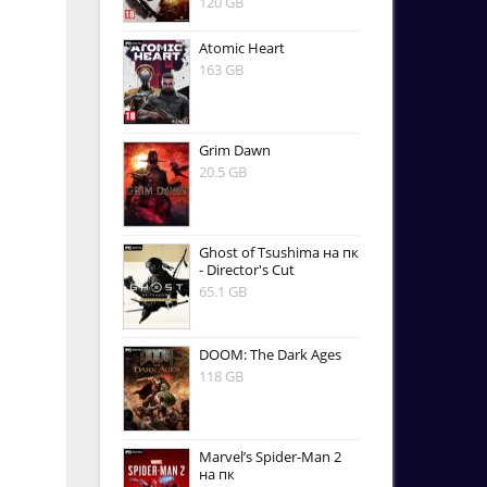
120 GB
Atomic Heart
163 GB
Grim Dawn
20.5 GB
Ghost of Tsushima на пк
- Director's Cut
65.1 GB
DOOM: The Dark Ages
118 GB
Marvel’s Spider-Man 2
на пк