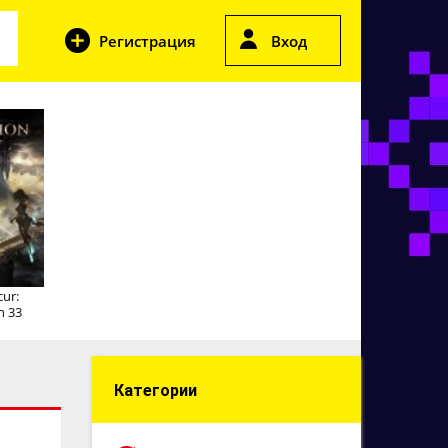
Регистрация
Вход
cur:
n 33
Категории