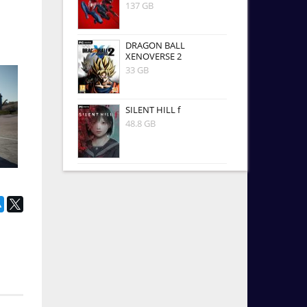
137 GB
DRAGON BALL
XENOVERSE 2
33 GB
SILENT HILL f
48.8 GB