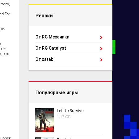
 того,
ed For
Репаки
не.
От RG Механики
я
От RG Catalyst
ятся
, кто
От xatab
Популярные игры
Left to Survive
1.17 GB
Runner