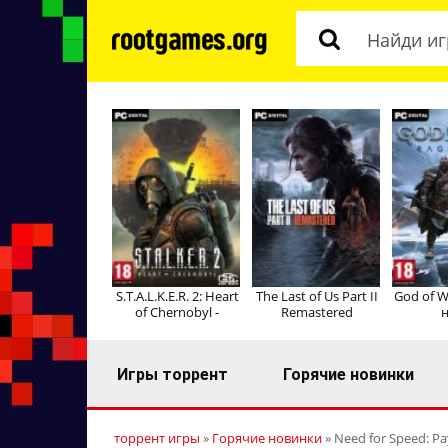
S.T.A.L.K.E.R. 2: Heart
The Last of Us Part II
God of W
of Chernobyl -
Remastered
н
Игры торрент
Горячие новинки
торрент игры
»
Горячие новинки
» Need for Speed: Pa