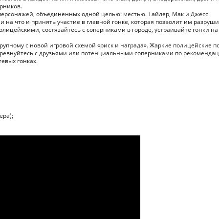
рников.
персонажей, объединенных одной целью: местью. Тайлер, Мак и Джесс
 на что и принять участие в главной гонке, которая позволит им разруш
олицейскими, состязайтесь с соперниками в городе, устраивайте гонки на
упному с новой игровой схемой «риск и награда». Жаркие полицейские п
. Соревнуйтесь с друзьями или потенциальными соперниками по рекоменда
тевых гонках.
ера);