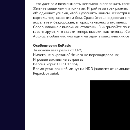
– это даст вам возможность неизменно опережать сопе
Живите машинами и гонками. Играйте за трех разных 
объединяют усилия, чтобы уравнять шансы несмотря ни
картель под названием Дом. Сражайтесь на дорогах с п
асфальте и бездорожье, в горах, каньонах и пустынях.
Соревнование с высокими ставками. Выигрывайте по-кр
гарантируют, что ставки теперь высоки, как никогда
Autolog в событиях или один на один в классических се
Особенности RePack:
За основу взят релиз от CPY;
Ничего не вырезано/ Ничего не перекодировано;
Игровые архивы не вскрыты;
Версия игры: 1.0.51.15364;
Время установки ~8 минут на HDD (зависит от компьют
Repack от xatab