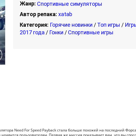
Жанр:
Спортивные симуляторы
Автор репака:
xatab
Категория:
Горячие новинки
/
Топ игры
/
Игр
2017 года
/
Гонки
/
Спортивные игры
лятора Need For Speed Payback стала больше похожей на последний Форс
и нравится пользователям. Первая же миссия показывает вам, что вы спо