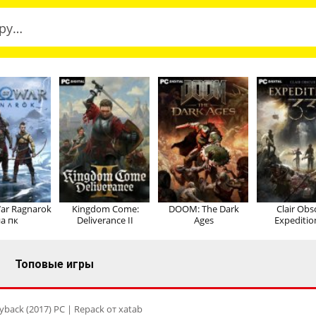
ar Ragnarok
Kingdom Come:
DOOM: The Dark
Clair Obs
а пк
Deliverance II
Ages
Expeditio
Топовые игры
yback (2017) PC | Repack от xatab