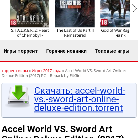
Регистрация
Вход
S.T.A.L.K.E.R. 2: Heart
The Last of Us Part II
God of War Ragnaro
of Chernobyl -
Remastered
на пк
Игры торрент
Горячие новинки
Топовые игры
торрент игры
»
Игры 2017 года
» Accel World VS. Sword Art Online:
Deluxe Edition (2017) PC | Repack by FitGirl
Скачать: accel-world-
vs.-sword-art-online-
deluxe-edition.torrent
Accel World VS. Sword Art