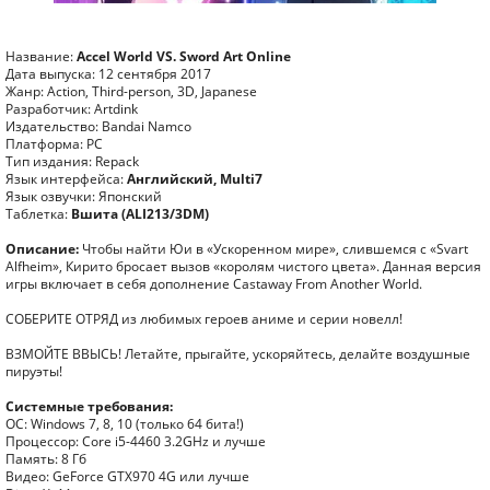
Название:
Accel World VS. Sword Art Online
Дата выпуска: 12 сентября 2017
Жанр: Action, Third-person, 3D, Japanese
Разработчик: Artdink
Издательство: Bandai Namco
Платформа: PC
Тип издания: Repack
Язык интерфейса:
Английский, Multi7
Язык озвучки: Японский
Таблетка:
Вшита (ALI213/3DM)
Описание:
Чтобы найти Юи в «Ускоренном мире», слившемся с «Svart
Alfheim», Кирито бросает вызов «королям чистого цвета». Данная версия
игры включает в себя дополнение Castaway From Another World.
СОБЕРИТЕ ОТРЯД из любимых героев аниме и серии новелл!
ВЗМОЙТЕ ВВЫСЬ! Летайте, прыгайте, ускоряйтесь, делайте воздушные
пируэты!
Системные требования:
ОС: Windows 7, 8, 10 (только 64 бита!)
Процессор: Core i5-4460 3.2GHz и лучше
Память: 8 Гб
Видео: GeForce GTX970 4G или лучше