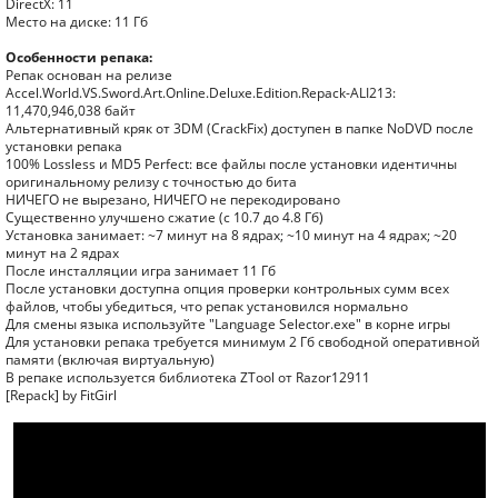
DirectX: 11
Место на диске: 11 Гб
Особенности репака:
Репак основан на релизе
Accel.World.VS.Sword.Art.Online.Deluxe.Edition.Repack-ALI213:
11,470,946,038 байт
Альтернативный кряк от 3DM (CrackFix) доступен в папке NoDVD после
установки репака
100% Lossless и MD5 Perfect: все файлы после установки идентичны
оригинальному релизу с точностью до бита
НИЧЕГО не вырезано, НИЧЕГО не перекодировано
Существенно улучшено сжатие (с 10.7 до 4.8 Гб)
Установка занимает: ~7 минут на 8 ядрах; ~10 минут на 4 ядрах; ~20
минут на 2 ядрах
После инсталляции игра занимает 11 Гб
После установки доступна опция проверки контрольных сумм всех
файлов, чтобы убедиться, что репак установился нормально
Для смены языка используйте "Language Selector.exe" в корне игры
Для установки репака требуется минимум 2 Гб свободной оперативной
памяти (включая виртуальную)
В репаке используется библиотека ZTool от Razor12911
[Repack] by FitGirl