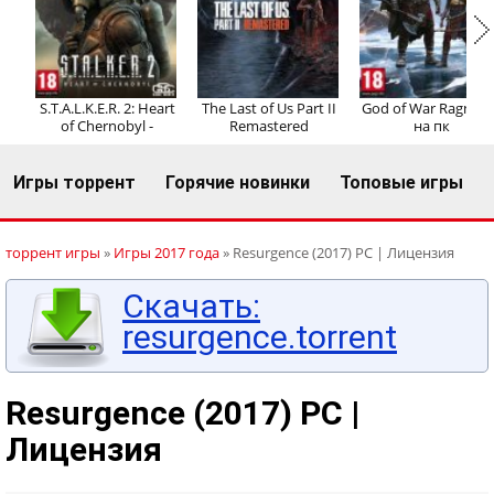
Регистрация
Вход
S.T.A.L.K.E.R. 2: Heart
The Last of Us Part II
God of War Ragnaro
of Chernobyl -
Remastered
на пк
Игры торрент
Горячие новинки
Топовые игры
торрент игры
»
Игры 2017 года
» Resurgence (2017) PC | Лицензия
Скачать:
resurgence.torrent
Resurgence (2017) PC |
Лицензия