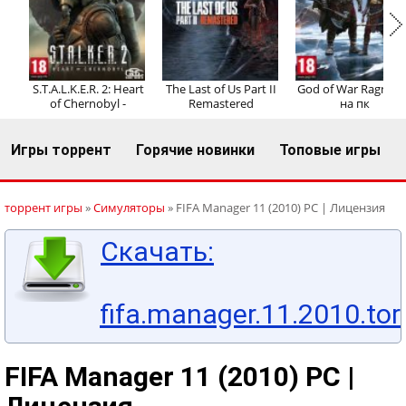
Регистрация
Вход
S.T.A.L.K.E.R. 2: Heart
The Last of Us Part II
God of War Ragnaro
of Chernobyl -
Remastered
на пк
Игры торрент
Горячие новинки
Топовые игры
торрент игры
»
Симуляторы
» FIFA Manager 11 (2010) PC | Лицензия
Скачать:
fifa.manager.11.2010.tor
FIFA Manager 11 (2010) PC |