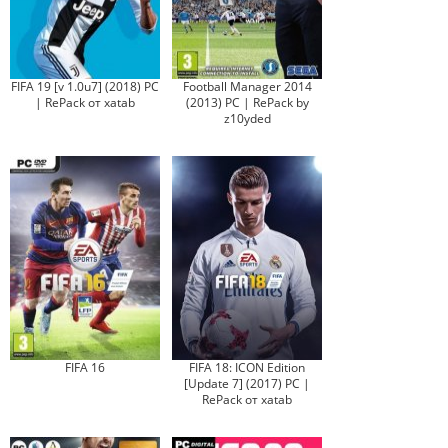
FIFA 19 [v 1.0u7] (2018) PC
Football Manager 2014
| RePack от xatab
(2013) PC | RePack by
z10yded
FIFA 16
FIFA 18: ICON Edition
[Update 7] (2017) PC |
RePack от xatab