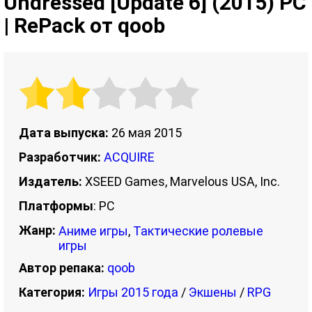
Undressed [Update 6] (2015) PC
| RePack от qoob
Дата выпуска:
26 мая 2015
Разработчик:
ACQUIRE
Издатель:
XSEED Games, Marvelous USA, Inc.
Платформы
: PC
Жанр:
Аниме игры
,
Тактические ролевые
игры
Автор репака:
qoob
Категория:
Игры 2015 года
/
Экшены
/
RPG