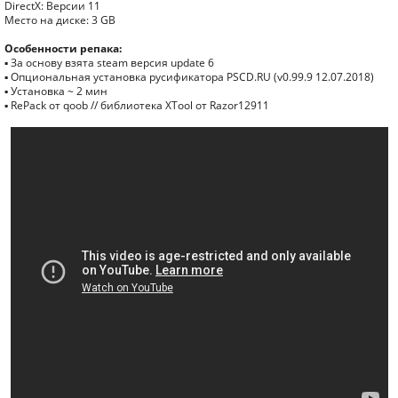
DirectX: Версии 11
Место на диске: 3 GB
Особенности репака:
▪ За основу взята steam версия update 6
▪ Опциональная установка русификатора PSCD.RU (v0.99.9 12.07.2018)
▪ Установка ~ 2 мин
▪ RePack от qoob // библиотека XTool от Razor12911