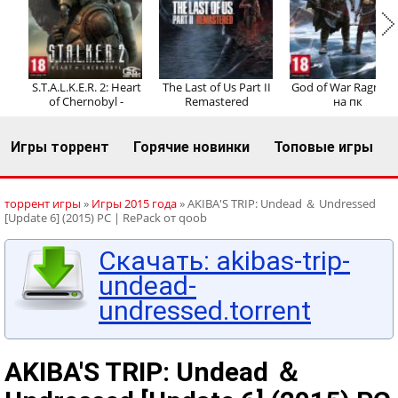
Регистрация
Вход
S.T.A.L.K.E.R. 2: Heart
The Last of Us Part II
God of War Ragnaro
of Chernobyl -
Remastered
на пк
Игры торрент
Горячие новинки
Топовые игры
торрент игры
»
Игры 2015 года
» AKIBA'S TRIP: Undead ＆ Undressed
[Update 6] (2015) PC | RePack от qoob
Скачать: akibas-trip-
undead-
undressed.torrent
AKIBA'S TRIP: Undead ＆