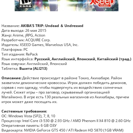
Название:
AKIBA'S TRIP: Undead ＆ Undressed
Дата выхода: 26 мая 2015
Жанр: Anime, jRPG, Action
Разработчик: ACQUIRE Corp.
Издатель: XSEED Games, Marvelous USA, Inc.
Платформа: PC
Тип издания: RePack
Язык интерфейса:
Русский, Английский, Японский, Китайский (трад.)
Язык озвучки: Английский, Японский
Таблетка:
Вшита (ALI213)
Описание:
Действие происходит в районе Токио, Акихабаре. Район
захватили демонические кровососы. Игрок должен победить демонов,
сорвав с них одежду, чтобы подвергнуть их воздействию солнечных
лучей. Сюжет игры – про заговор, скрываемый организацией
Магаймоно. В игре есть 130 реальных магазинов из Акихабары, причем
игрок может даже посещать их.
Системные требования:
ОС: Windows Vista (SP2), 7, 8, 10
Процессор: Intel Core i3-530 @ 2.93 GHz / AMD Phenom II X4 810 @ 2.60 GHz
Оперативная память: 6 GB ОЗУ
Видеокарта: NVIDIA GeForce GTS 450 / ATI Radeon HD 5870 (1GB VRAM)