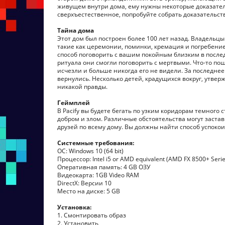
живущем внутри дома, ему нужны некоторые доказательс
сверхъестественное, попробуйте собрать доказательст
Тайна дома
Этот дом был построен более 100 лет назад. Владель
такие как церемонии, поминки, кремация и погребение 
способ поговорить с вашим покойным близким в последн
ритуала они смогли поговорить с мертвыми. Что-то пош
исчезли и больше никогда его не видели. За последнее
вернулись. Несколько детей, крадущихся вокруг, утверж
никакой правды.
Геймплей
В Pacify вы будете бегать по узким коридорам темного
добром и злом. Различные обстоятельства могут застав
друзей по всему дому. Вы должны найти способ успокоит
Системные требования:
ОС: Windows 10 (64 bit)
Процессор: Intel i5 or AMD equivalent (AMD FX 8500+ Serie
Оперативная память: 4 GB ОЗУ
Видеокарта: 1GB Video RAM
DirectX: Версии 10
Место на диске: 5 GB
Установка:
1. Смонтировать образ
2. Установить