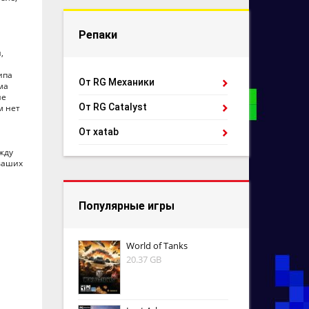
Репаки
,
ипа
От RG Механики
ма
не
От RG Catalyst
м нет
От xatab
ежду
 ваших
Популярные игры
World of Tanks
20.37 GB