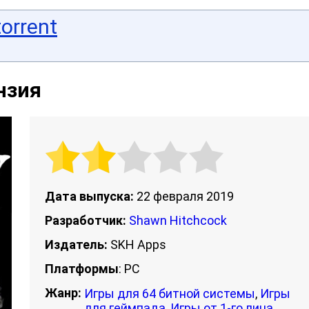
torrent
ензия
Дата выпуска:
22 февраля 2019
Разработчик:
Shawn Hitchcock
Издатель:
SKH Apps
Платформы
: PC
Жанр:
Игры для 64 битной системы
,
Игры
для геймпада
,
Игры от 1-го лица
,