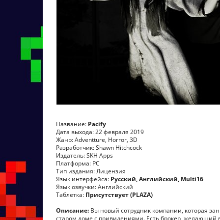
Название:
Pacify
Дата выхода: 22 февраля 2019
Жанр: Adventture, Horror, 3D
Разработчик: Shawn Hitchcock
Издатель: SKH Apps
Платформа: PC
Тип издания: Лицензия
Язык интерфейса:
Русский, Английский, Multi16
Язык озвучки: Английский
Таблетка:
Присутствует (PLAZA)
Описание:
Вы новый сотрудник компании, которая за
старом доме с привидениями. Есть брокер, желающий вы