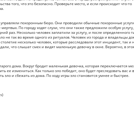
тва того, что это безопасно. Проверьте место, и если происходит что-то
ва.
цы управляли похоронным бюро. Они проводили обычные похоронные услуги
мертвых. По городу ходят слухи, что они также предложили особую услугу,
ий раз. Несколько человек заплатили за услугу, и после определенного т
ло не так во время одного из ритуалов. Человек из города и владельцы до
 столетие несколько человек, которые расследовали этот инцидент, так и 
дали, что слышат смех и видят маленькую девочку в окне. Вероятно, в это
 старого дома. Вокруг бродит маленькая девочка, которая переключается м
ить ее измениться. Как только зло победит, оно будет преследовать вас и
ь зло и сбежать из дома. По ходу игры зло становится умнее и быстрее.
s)