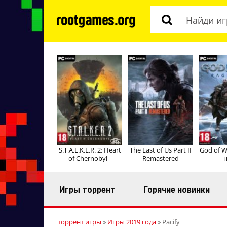
S.T.A.L.K.E.R. 2: Heart
The Last of Us Part II
God of W
of Chernobyl -
Remastered
н
Игры торрент
Горячие новинки
торрент игры
»
Игры 2019 года
» Pacify