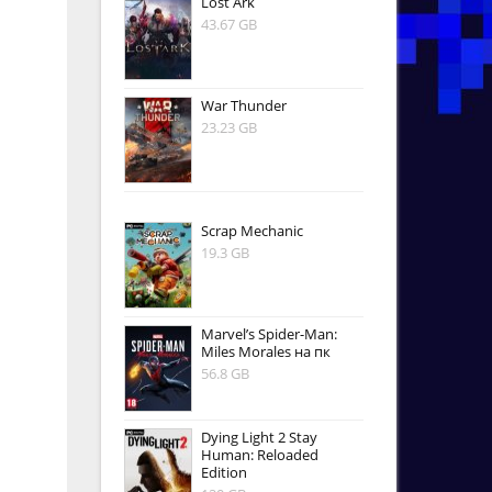
Lost Ark
43.67 GB
War Thunder
23.23 GB
Scrap Mechanic
19.3 GB
Marvel’s Spider-Man:
Miles Morales на пк
56.8 GB
Dying Light 2 Stay
Human: Reloaded
Edition