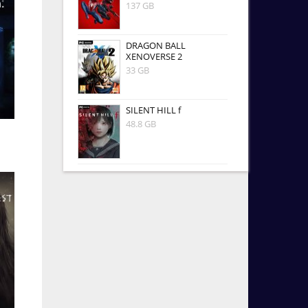
137 GB
DRAGON BALL
XENOVERSE 2
33 GB
SILENT HILL f
48.8 GB