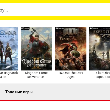
ar Ragnarok
Kingdom Come:
DOOM: The Dark
Clair Obs
а пк
Deliverance II
Ages
Expeditio
Топовые игры