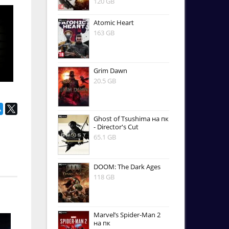
120 GB
Atomic Heart
163 GB
Grim Dawn
20.5 GB
Ghost of Tsushima на пк
- Director's Cut
65.1 GB
DOOM: The Dark Ages
118 GB
Marvel’s Spider-Man 2
на пк