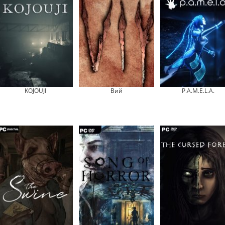
KOJOUJI
Вий
P.A.M.E.L.A.