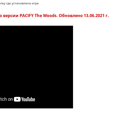
апку где установлена игра
 версии PACIFY The Woods. Обновлено 13.06.2021 г.