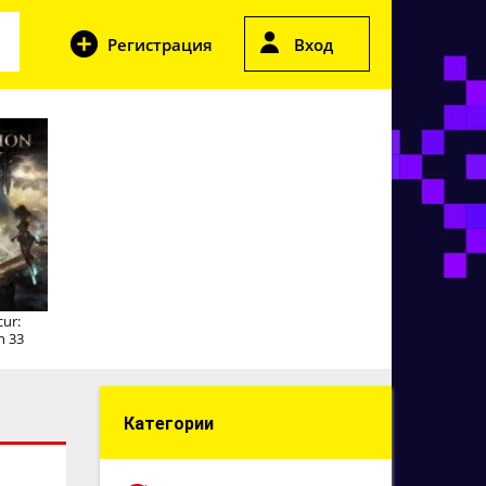
Регистрация
Вход
cur:
n 33
Категории