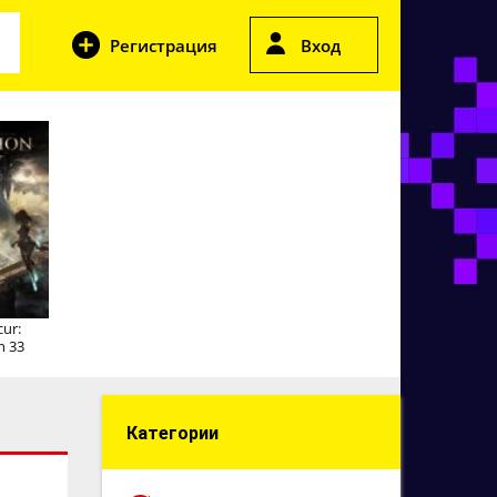
Регистрация
Вход
cur:
n 33
Категории