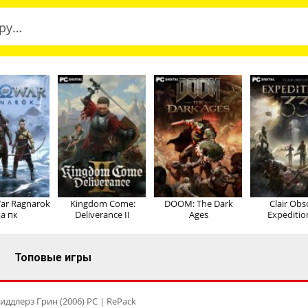
ar Ragnarok
Kingdom Come:
DOOM: The Dark
Clair Obs
а пк
Deliverance II
Ages
Expeditio
Топовые игры
иддлерз Грин (2006) PC | RePack