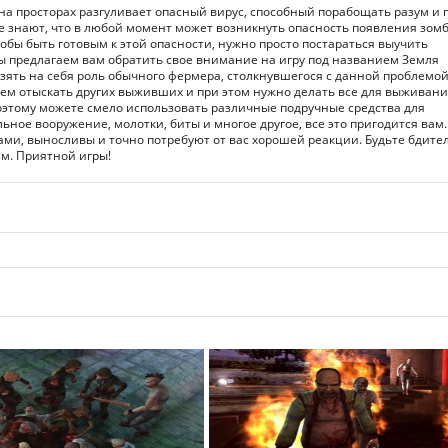
 на просторах разгуливает опасный вирус, способный порабощать разум и 
се знают, что в любой момент может возникнуть опасность появления зомб
тобы быть готовым к этой опасности, нужно просто постараться выучить
ы предлагаем вам обратить свое внимание на игру под названием Земля
взять на себя роль обычного фермера, столкнувшегося с данной проблемой
тем отыскать других выживших и при этом нужно делать все для выживани
оэтому можете смело использовать различные подручные средства для
ьное вооружение, молотки, биты и многое другое, все это пригодится вам.
пами, выносливы и точно потребуют от вас хорошей реакции. Будьте бдит
м. Приятной игры!