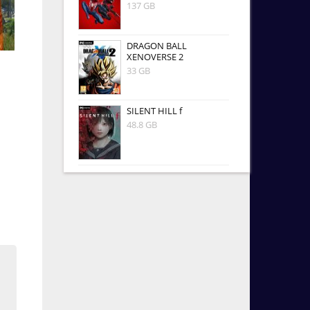
137 GB
DRAGON BALL
XENOVERSE 2
33 GB
SILENT HILL f
48.8 GB