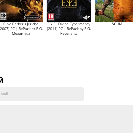
Clive Barker's Jericho
E.Y.E.: Divine Cybermancy
SCUM
(2007) PC | RePack от R.G.
(2011) PC | RePack by R.G.
Механики
Revenants
й