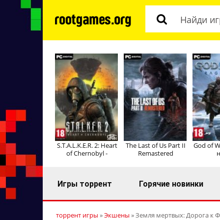
S.T.A.L.K.E.R. 2: Heart
The Last of Us Part II
God of W
of Chernobyl -
Remastered
н
Игры торрент
Горячие новинки
торрент игры
»
Экшены
» Земля мертвых: Дорога к Ф