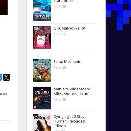
Star Conflict
6.46 GB
GTA Malinovka RP
1.95 GB
Scrap Mechanic
19.3 GB
Marvel’s Spider-Man:
Miles Morales на пк
о на
56.8 GB
Dying Light 2 Stay
Human: Reloaded
Edition