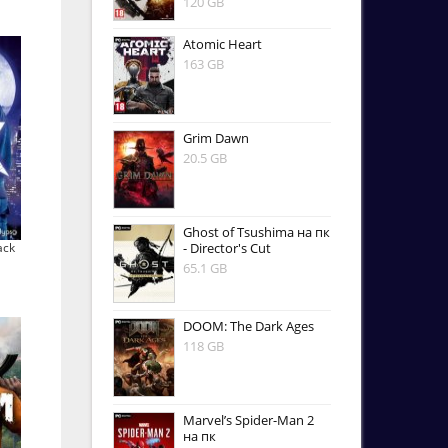
120 GB
Atomic Heart
163 GB
Grim Dawn
20.5 GB
Ghost of Tsushima на пк
- Director's Cut
ack
65.1 GB
DOOM: The Dark Ages
118 GB
Marvel’s Spider-Man 2
на пк