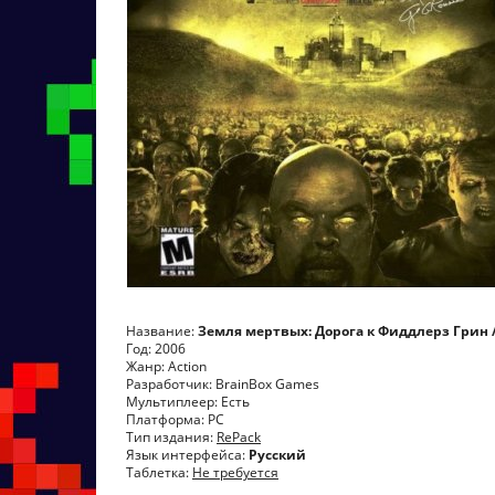
Название:
Земля мертвых: Дорога к Фиддлерз Грин / L
Год: 2006
Жанр: Action
Разработчик: BrainBox Games
Мультиплеер: Есть
Платформа: PC
Тип издания:
RePack
Язык интерфейса:
Русcкий
Таблетка:
Не требуется