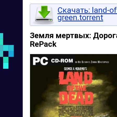
Скачать: land-of
green.torrent
Земля мертвых: Дорога
RePack