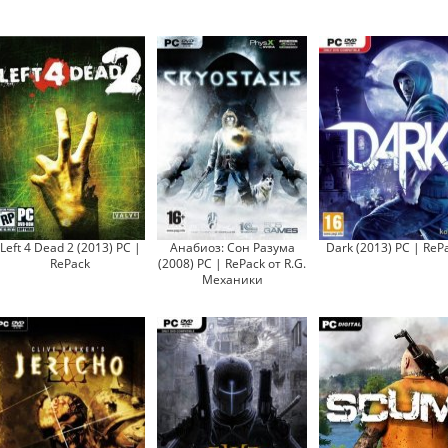
Left 4 Dead 2 (2013) PC |
Анабиоз: Сон Разума
Dark (2013) PC | ReP
RePack
(2008) PC | RePack от R.G.
Механики