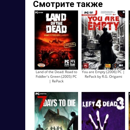
Смотрите также
Land of the Dead: Road to
You are Empty (2006) PC |
Fiddler's Green (2005) PC
RePack by R.G. Origami
| RePack