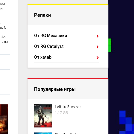
при
и,
Репаки
.
я. С
От RG Механики
 Но
ельны
От RG Catalyst
От xatab
Популярные игры
Left to Survive
1.17 GB