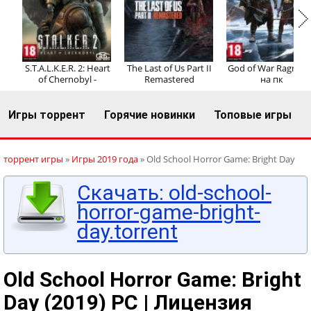
Регистрация
Вход
S.T.A.L.K.E.R. 2: Heart
The Last of Us Part II
God of War Ragnaro
of Chernobyl -
Remastered
на пк
Игры торрент
Горячие новинки
Топовые игры
торрент игры
»
Игры 2019 года
» Old School Horror Game: Bright Day
Скачать: old-school-
horror-game-bright-
day.torrent
Old School Horror Game: Bright
Day (2019) PC | Лицензия