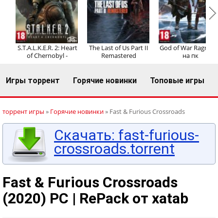
Регистрация
Вход
S.T.A.L.K.E.R. 2: Heart
The Last of Us Part II
God of War Ragnaro
of Chernobyl -
Remastered
на пк
Игры торрент
Горячие новинки
Топовые игры
торрент игры
»
Горячие новинки
» Fast & Furious Crossroads
Скачать: fast-furious-
crossroads.torrent
Fast & Furious Crossroads
(2020) PC | RePack от xatab