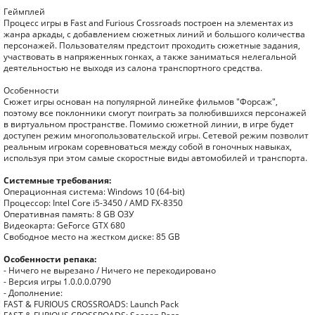
Геймплей
Процесс игры в Fast and Furious Crossroads построен на элементах из
жанра аркады, с добавлением сюжетных линий и большого количества
персонажей. Пользователям предстоит проходить сюжетные задания,
участвовать в напряженных гонках, а также заниматься нелегальной
деятельностью не выходя из салона транспортного средства.
Особенности
Сюжет игры основан на популярной линейке фильмов "Форсаж",
поэтому все поклонники смогут поиграть за полюбившихся персонажей
в виртуальном пространстве. Помимо сюжетной линии, в игре будет
доступен режим многопользовательской игры. Сетевой режим позволит
реальным игрокам соревноваться между собой в гоночных навыках,
используя при этом самые скоростные виды автомобилей и транспорта.
Системные требования:
Операционная система: Windows 10 (64-bit)
Процессор: Intel Core i5-3450 / AMD FX-8350
Оперативная память: 8 GB ОЗУ
Видеокарта: GeForce GTX 680
Свободное место на жестком диске: 85 GB
Особенности репака:
- Ничего не вырезано / Ничего не перекодировано
- Версия игры 1.0.0.0.0790
- Дополнение:
FAST & FURIOUS CROSSROADS: Launch Pack