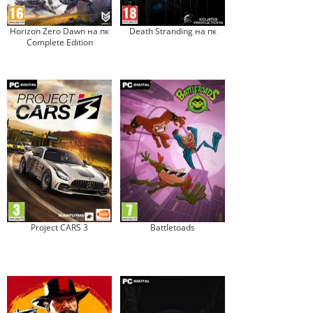
Horizon Zero Dawn на пк
Death Stranding на пк
Complete Edition
Project CARS 3
Battletoads