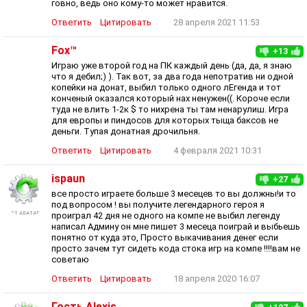
говно, ведь оно кому-то может нравится.
Ответить
Цитировать
28 апреля 2021 11:53
Fox™
+13
Играю уже второй год на ПК каждый день (да, да, я знаю
что я дебил;) ). Так вот, за два года непотратив ни одной
копейки на донат, выбил только одного лЕгенда и тот
конченый оказался который нах ненужен((. Короче если
туда не влить 1-2к $ то нихрена ты там ненарулиш. Игра
для европы и пиндосов для которых тыща баксов не
деньги. Тупая донатная дрочильня.
Ответить
Цитировать
4 февраля 2021 10:31
ispaun
+27
все просто играете больше 3 месецев то вы должны!и то
под вопросом ! вы получите легендарного героя я
проиграл 42 дня не одного на компе не выбил легенду
написал Админу он мне пишет 3 месеца поиграй и выбьешь
понятно от куда это, Просто выкачивания денег если
просто зачем тут сидеть кода стока игр на компе !!!!вам не
советаю
Ответить
Цитировать
18 апреля 2020 16:07
Гость Alexis