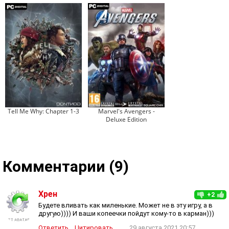
Tell Me Why: Chapter 1-3
Marvel's Avengers -
Deluxe Edition
Комментарии (9)
Хрен
+2
Будете вливать как миленькие. Может не в эту игру, а в
другую)))) И ваши копеечки пойдут кому-то в карман)))
Ответить
Цитировать
29 августа 2021 20:57