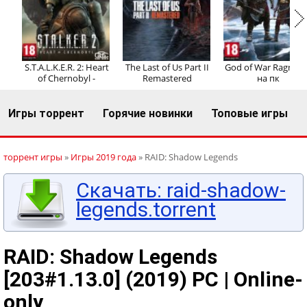
Регистрация
Вход
S.T.A.L.K.E.R. 2: Heart
The Last of Us Part II
God of War Ragnaro
of Chernobyl -
Remastered
на пк
Игры торрент
Горячие новинки
Топовые игры
торрент игры
»
Игры 2019 года
» RAID: Shadow Legends
Скачать: raid-shadow-
legends.torrent
RAID: Shadow Legends
[203#1.13.0] (2019) PC | Online-
only