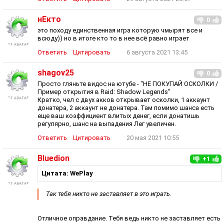
нЕкто
0
это походу единственная игра которую чмырят все и
всюду)) но в итоге кто то в нее всё равно играет
Ответить
Цитировать
6 августа 2021 13:45
shagov25
0
Просто гляньте видос на ютубе - "НЕ ПОКУПАЙ ОСКОЛКИ /
Пример открытия в Raid: Shadow Legends"
Кратко, чел с двух акков открывает осколки, 1 аккаунт
донатера, 2 аккаунт не донатера. Там помимо шанса есть
еще ваш коэффициент влитых денег, если донатишь
регулярно, шанс на выпадения Лег увеличен.
Ответить
Цитировать
20 мая 2021 10:55
Bluedion
+1
Цитата: WePlay
Так тебя никто не заставляет в это играть.
Отличное оправдание. Тебя ведь никто не заставляет есть