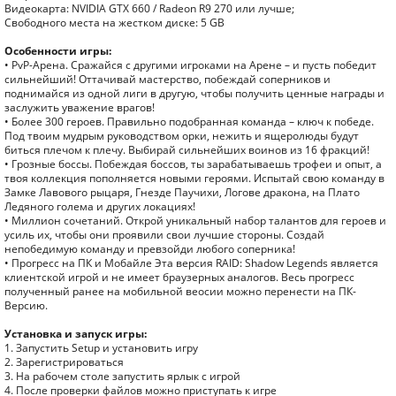
Видеокарта: NVIDIA GTX 660 / Radeon R9 270 или лучше;
Свободного места на жестком диске: 5 GB
Особенности игры:
• PvP-Арена. Сражайся с другими игроками на Арене – и пусть победит
сильнейший! Оттачивай мастерство, побеждай соперников и
поднимайся из одной лиги в другую, чтобы получить ценные награды и
заслужить уважение врагов!
• Более 300 героев. Правильно подобранная команда – ключ к победе.
Под твоим мудрым руководством орки, нежить и ящеролюды будут
биться плечом к плечу. Выбирай сильнейших воинов из 16 фракций!
• Грозные боссы. Побеждая боссов, ты зарабатываешь трофеи и опыт, а
твоя коллекция пополняется новыми героями. Испытай свою команду в
Замке Лавового рыцаря, Гнезде Паучихи, Логове дракона, на Плато
Ледяного голема и других локациях!
• Миллион сочетаний. Открой уникальный набор талантов для героев и
усиль их, чтобы они проявили свои лучшие стороны. Создай
непобедимую команду и превзойди любого соперника!
• Прогресс на ПК и Мобайле Эта версия RAID: Shadow Legends является
клиентской игрой и не имеет браузерных аналогов. Весь прогресс
полученный ранее на мобильной веосии можно перенести на ПК-
Версию.
Установка и запуск игры:
1. Запустить Setup и установить игру
2. Зарегистрироваться
3. На рабочем столе запустить ярлык с игрой
4. После проверки файлов можно приступать к игре