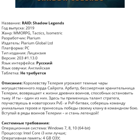
Название:
RAID: Shadow Legends
Год выпуска: 2019
Жанр: MMORPG, Tactics, Isometric
Разработчик: Plarium
Издатель: Plarium Global Ltd
Платформа: PC
Тип издания: Лицензия
Версия: 203 #1.13.0
Язык интерфейса:
Русский
Язык озвучки: Английская
Таблетка:
Не требуется
Описание:
Королевству Телерия угрожают темные чары
могущественного лорда Сайрота. Арбитр, бессмертная хранительница
Телерии, возвращает к жизни древних воинов, способных остановить
тьму. И ты – один из них. Здесь ты применишь талант стратега,
поучаствуешь в новаторских PvE- и PvP-битвах, соберешь команду
уникальных героев и принесешь победы своему клану в командном бою.
Вступай в ряды воинов Телерии – и стань легендой!
Системные требования:
Операционная система: Windows 7, 8, 10 (64-bit)
Процессор: Intel Core i3 или лучше;
Оперативная память: 4 GB ОЗУ;