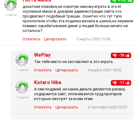
+107
донатная помойка,не советую никому играть в это.И
огромный минус в доверии администрации сайта что
продвигают подобный трешак...понятно что тут тупо
проплатили чтобы эта поделка висела в шапке,но неужели
помимо зарабатывания денег у людей больше ничего не
осталось?
Ответить
Цитировать
2 марта 2020 15:08
WePlay
-79
Так тебя никто не заставляет в это играть.
Ответить
Цитировать
9 марта 2020 18:52
Kotaro Hiba
-17
А сам подумай, на какие деньги делаются репаки,
содержится сайт, оплачивается труд прогеров
которые смотрят за всем этим.
Ответить
Цитировать
6 сентября 2020 20:01