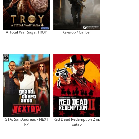
A Total War Saga: TROY
Калибр / Caliber
GTA: San Andreas - NEXT
Red Dead Redemption 2 пк
RP
xatab