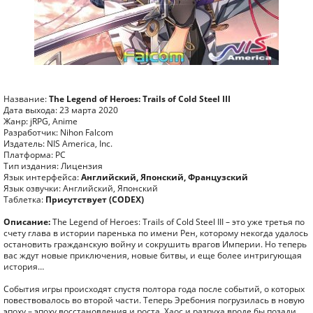
Название:
The Legend of Heroes: Trails of Cold Steel III
Дата выхода: 23 марта 2020
Жанр: jRPG, Anime
Разработчик: Nihon Falcom
Издатель: NIS America, Inc.
Платформа: PC
Тип издания: Лицензия
Язык интерфейса:
Английский, Японский, Французский
Язык озвучки: Английский, Японский
Таблетка:
Присутствует (CODEX)
Описание:
The Legend of Heroes: Trails of Cold Steel III – это уже третья по
счету глава в истории паренька по имени Рен, которому некогда удалось
остановить гражданскую войну и сокрушить врагов Империи. Но теперь
вас ждут новые приключения, новые битвы, и еще более интригующая
история…
События игры происходят спустя полтора года после событий, о которых
повествовалось во второй части. Теперь Эребония погрузилась в новую
эпоху – эпоху восстановления и роста. Хаос и разруха вроде бы позади.