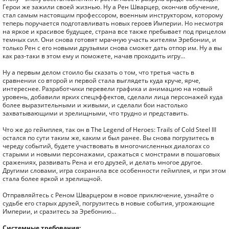
Герои же зажили своей жизнью. Ну а Рен Шварцер, окончив обучение,
стал самым настоящим профессором, военным инструктором, которому
теперь поручается подготавливать новых героев Империи. Но несмотря
на яркое и красивое будущее, страна все также пребывает под прицелом
темных сил. Они снова готовят мрачную участь жителям Эребонии, и
только Рен с его новыми друзьями снова сможет дать отпор им. Ну а вы
как раз-таки в этом ему и поможете, начав проходить игру…
Ну а первым делом стоило бы сказать о том, что третья часть в
сравнении со второй и первой стала выглядеть куда круче, ярче,
интереснее. Разработчики перевели графика и анимацию на новый
уровень, добавили ярких спецэффектов, сделали лица персонажей куда
более выразительными и живыми, и сделали бои настолько
захватывающими и зрелищными, что трудно и представить.
Что же до геймплея, так он в The Legend of Heroes: Trails of Cold Steel III
остался по сути таким же, каким и был ранее. Вы снова погрузитесь в
череду событий, будете участвовать в многочисленных диалогах со
старыми и новыми персонажами, сражаться с монстрами в пошаговых
сражениях, развивать Рена и его друзей, и делать многое другое.
Другими словами, игра сохранила все особенности геймплея, и при этом
стала более яркой и зрелищной.
Отправляйтесь с Реном Шварцером в новое приключение, узнайте о
судьбе его старых друзей, погрузитесь в новые события, угрожающие
Империи, и сразитесь за Эребонию…
Системные требования: