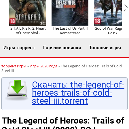
Регистрация
Вход
S.T.A.L.K.E.R. 2: Heart
The Last of Us Part II
God of War Ragnaro
of Chernobyl -
Remastered
на пк
Игры торрент
Горячие новинки
Топовые игры
торрент игры
»
Игры 2020 года
» The Legend of Heroes: Trails of Cold
Steel III
Скачать: the-legend-of-
heroes-trails-of-cold-
steel-iii.torrent
The Legend of Heroes: Trails of