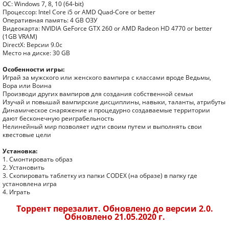
ОС: Windows 7, 8, 10 (64-bit)
Процессор: Intel Core i5 or AMD Quad-Core or better
Оперативная память: 4 GB ОЗУ
Видеокарта: NVIDIA GeForce GTX 260 or AMD Radeon HD 4770 or better
(1GB VRAM)
DirectX: Версии 9.0c
Место на диске: 30 GB
Особенности игры:
Играй за мужского или женского вампира с классами вроде Ведьмы,
Вора или Воина
Производи других вампиров для создания собственной семьи
Изучай и повышай вампирские дисциплины, навыки, таланты, атрибуты
Динамическое снаряжение и процедурно создаваемые территории
дают бесконечную реиграбельность
Нелинейный мир позволяет идти своим путем и выполнять свои
квестовые цели
Установка:
1. Смонтировать образ
2. Установить
3. Скопировать таблетку из папки CODEX (на образе) в папку где
установлена игра
4. Играть
Торрент перезалит. Обновлено до версии 2.0.
Обновлено 21.05.2020 г.