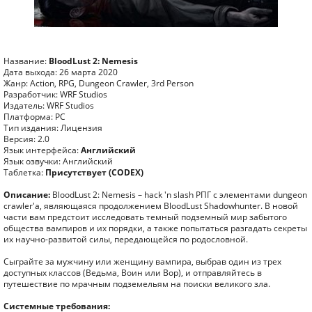
Название:
BloodLust 2: Nemesis
Дата выхода: 26 марта 2020
Жанр: Action, RPG, Dungeon Crawler, 3rd Person
Разработчик: WRF Studios
Издатель: WRF Studios
Платформа: PC
Тип издания: Лицензия
Версия: 2.0
Язык интерфейса:
Английский
Язык озвучки: Английский
Таблетка:
Присутствует (CODEX)
Описание:
BloodLust 2: Nemesis – hack 'n slash РПГ с элементами dungeon
crawler'а, являющаяся продолжением BloodLust Shadowhunter. В новой
части вам предстоит исследовать темный подземный мир забытого
общества вампиров и их порядки, а также попытаться разгадать секреты
их научно-развитой силы, передающейся по родословной.
Сыграйте за мужчину или женщину вампира, выбрав один из трех
доступных классов (Ведьма, Воин или Вор), и отправляйтесь в
путешествие по мрачным подземельям на поиски великого зла.
Системные требования: