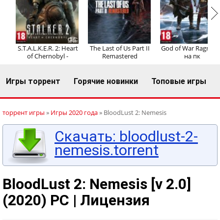
Регистрация
Вход
S.T.A.L.K.E.R. 2: Heart
The Last of Us Part II
God of War Ragnaro
of Chernobyl -
Remastered
на пк
Игры торрент
Горячие новинки
Топовые игры
торрент игры
»
Игры 2020 года
» BloodLust 2: Nemesis
Скачать: bloodlust-2-
nemesis.torrent
BloodLust 2: Nemesis [v 2.0]
(2020) PC | Лицензия