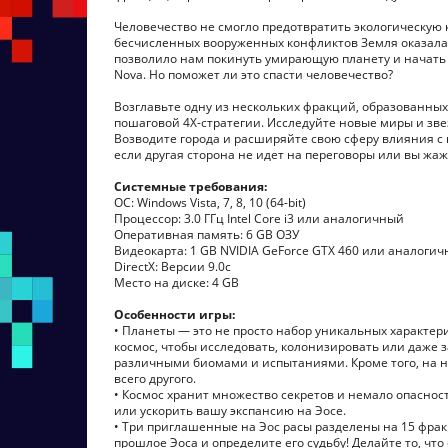
Человечество не смогло предотвратить экологическую 
бесчисленных вооруженных конфликтов Земля оказалас
позволило нам покинуть умирающую планету и начать 
Nova. Но поможет ли это спасти человечество?
Возглавьте одну из нескольких фракций, образованных
пошаговой 4X-стратегии. Исследуйте новые миры и зв
Возводите города и расширяйте свою сферу влияния с
если другая сторона не идет на переговоры или вы жаж
Системные требования:
ОС: Windows Vista, 7, 8, 10 (64-bit)
Процессор: 3.0 ГГц Intel Core i3 или аналогичный
Оперативная память: 6 GB ОЗУ
Видеокарта: 1 GB NVIDIA GeForce GTX 460 или аналогич
DirectX: Версии 9.0c
Место на диске: 4 GB
Особенности игры:
• Планеты — это не просто набор уникальных характер
космос, чтобы исследовать, колонизировать или даже 
различными биомами и испытаниями. Кроме того, на н
всего другого.
• Космос хранит множество секретов и немало опаснос
или ускорить вашу экспансию на Эосе.
• Три приглашенные на Эос расы разделены на 15 фрак
прошлое Эоса и определите его судьбу! Делайте то, чт