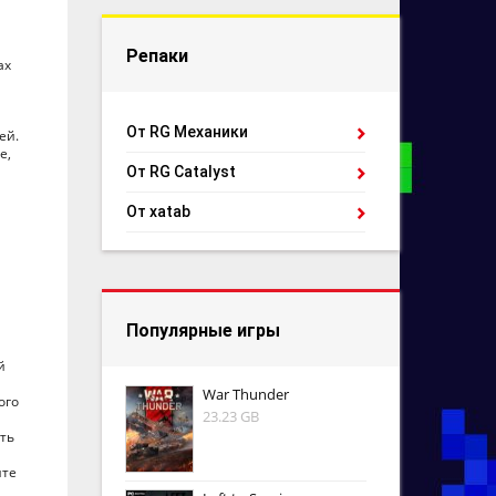
Репаки
ax
От RG Механики
ей.
е,
От RG Catalyst
От xatab
Популярные игры
й
War Thunder
ого
23.23 GB
ть
йте