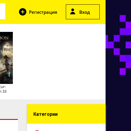
Регистрация
Вход
cur:
n 33
Категории