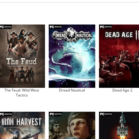
The Feud: Wild West
Dread Nautical
Dead Age 2
Tactics