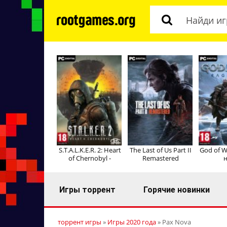
S.T.A.L.K.E.R. 2: Heart
The Last of Us Part II
God of W
of Chernobyl -
Remastered
н
Игры торрент
Горячие новинки
торрент игры
»
Игры 2020 года
» Pax Nova