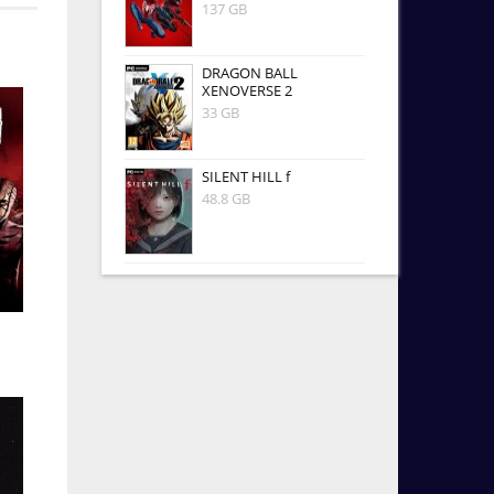
137 GB
DRAGON BALL
XENOVERSE 2
33 GB
SILENT HILL f
48.8 GB