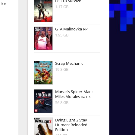
Left to Survive
ий и
1.17 GB
GTA Malinovka RP
1.95 GB
Scrap Mechanic
19.3 GB
Marvel’s Spider-Man:
Miles Morales на пк
56.8 GB
Dying Light 2 Stay
Human: Reloaded
Edition