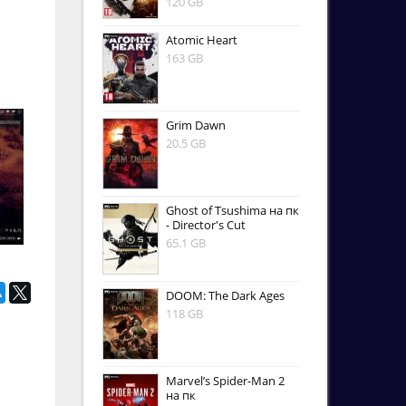
120 GB
Atomic Heart
163 GB
Grim Dawn
20.5 GB
Ghost of Tsushima на пк
- Director's Cut
65.1 GB
DOOM: The Dark Ages
118 GB
Marvel’s Spider-Man 2
на пк