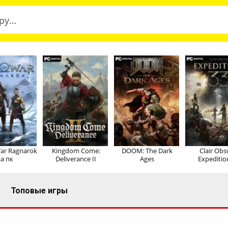
ar Ragnarok
Kingdom Come:
DOOM: The Dark
Clair Obs
а пк
Deliverance II
Ages
Expeditio
Топовые игры