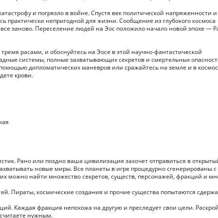
катастрофу и погрязло в войне. Спустя век политической напряженности и
ь практически непригодной для жизни. Сообщение из глубокого космоса
все заново. Переселение людей на Эос положило начало новой эпохе — P
 тремя расами, и обоснуйтесь на Эосе в этой научно-фантастической
ездные системы, полные захватывающих секретов и смертельных опасност
 помощью дипломатических маневров или сражайтесь на земле и в космос
дете крови.
ная
истик. Рано или поздно ваша цивилизация захочет отправиться в открыты
захватывать новые миры. Все планеты в игре процедурно сгенерированы с
их можно найти множество секретов, существ, персонажей, фракций и мн
тей. Пираты, космические создания и прочие существа попытаются сдержа
ций. Каждая фракция непохожа на другую и преследует свои цели. Раскро
о считаете нужным.