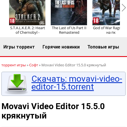
Регистрация
Вход
S.T.A.L.K.E.R. 2: Heart
The Last of Us Part II
God of War Ragnaro
of Chernobyl -
Remastered
на пк
Игры торрент
Горячие новинки
Топовые игры
торрент игры
»
Софт
» Movavi Video Editor 15.5.0 крякнутый
Скачать: movavi-video-
editor-15.torrent
Movavi Video Editor 15.5.0
крякнутый