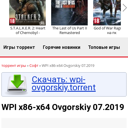
Регистрация
Вход
S.T.A.L.K.E.R. 2: Heart
The Last of Us Part II
God of War Ragnaro
of Chernobyl -
Remastered
на пк
Игры торрент
Горячие новинки
Топовые игры
торрент игры
»
Софт
» WPI x86-x64 Ovgorskiy 07.2019
Скачать: wpi-
ovgorskiy.torrent
WPI x86-x64 Ovgorskiy 07.2019