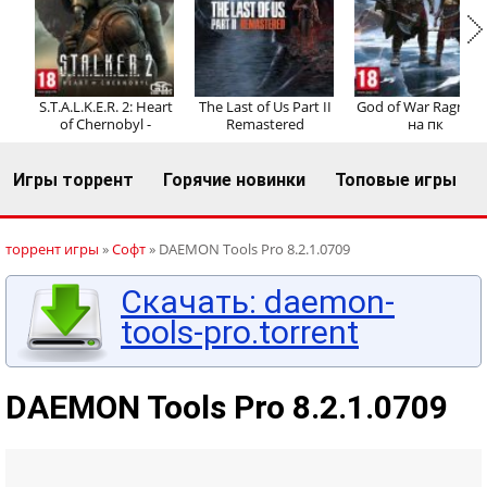
Регистрация
Вход
S.T.A.L.K.E.R. 2: Heart
The Last of Us Part II
God of War Ragnaro
of Chernobyl -
Remastered
на пк
Игры торрент
Горячие новинки
Топовые игры
торрент игры
»
Софт
» DAEMON Tools Pro 8.2.1.0709
Скачать: daemon-
tools-pro.torrent
DAEMON Tools Pro 8.2.1.0709