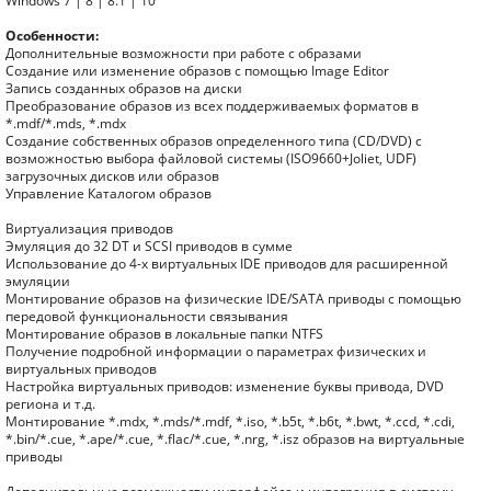
Windows 7 | 8 | 8.1 | 10
Особенности:
Дополнительные возможности при работе с образами
Создание или изменение образов с помощью Image Editor
Запись созданных образов на диски
Преобразование образов из всех поддерживаемых форматов в
*.mdf/*.mds, *.mdx
Создание собственных образов определенного типа (CD/DVD) с
возможностью выбора файловой системы (ISO9660+Joliet, UDF)
загрузочных дисков или образов
Управление Каталогом образов
Виртуализация приводов
Эмуляция до 32 DT и SCSI приводов в сумме
Использование до 4-х виртуальных IDE приводов для расширенной
эмуляции
Монтирование образов на физические IDE/SATA приводы с помощью
передовой функциональности связывания
Монтирование образов в локальные папки NTFS
Получение подробной информации о параметрах физических и
виртуальных приводов
Настройка виртуальных приводов: изменение буквы привода, DVD
региона и т.д.
Монтирование *.mdx, *.mds/*.mdf, *.iso, *.b5t, *.b6t, *.bwt, *.ccd, *.cdi,
*.bin/*.cue, *.ape/*.cue, *.flac/*.cue, *.nrg, *.isz образов на виртуальные
приводы