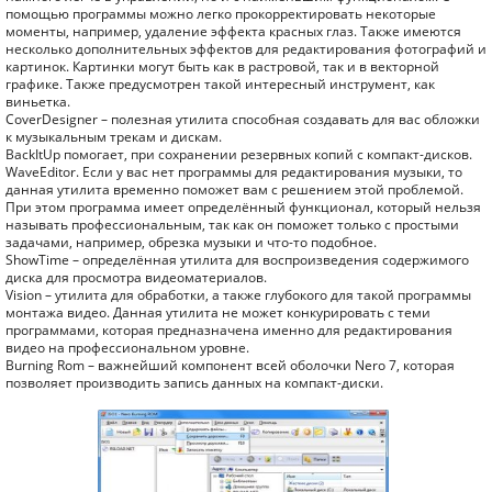
помощью программы можно легко прокорректировать некоторые
моменты, например, удаление эффекта красных глаз. Также имеются
несколько дополнительных эффектов для редактирования фотографий и
картинок. Картинки могут быть как в растровой, так и в векторной
графике. Также предусмотрен такой интересный инструмент, как
виньетка.
CoverDesigner – полезная утилита способная создавать для вас обложки
к музыкальным трекам и дискам.
BackItUp помогает, при сохранении резервных копий с компакт-дисков.
WaveEditor. Если у вас нет программы для редактирования музыки, то
данная утилита временно поможет вам с решением этой проблемой.
При этом программа имеет определённый функционал, который нельзя
называть профессиональным, так как он поможет только с простыми
задачами, например, обрезка музыки и что-то подобное.
ShowTime – определённая утилита для воспроизведения содержимого
диска для просмотра видеоматериалов.
Vision – утилита для обработки, а также глубокого для такой программы
монтажа видео. Данная утилита не может конкурировать с теми
программами, которая предназначена именно для редактирования
видео на профессиональном уровне.
Burning Rom – важнейший компонент всей оболочки Nero 7, которая
позволяет производить запись данных на компакт-диски.