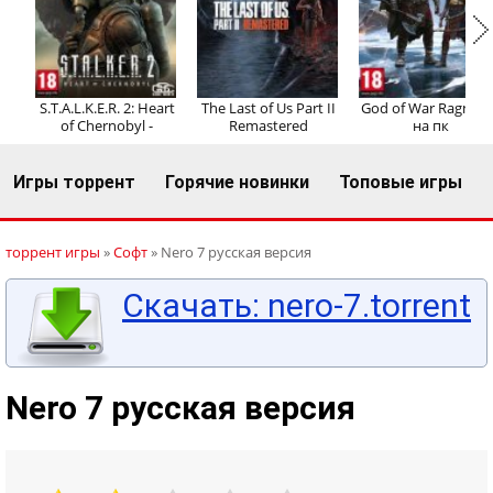
Регистрация
Вход
S.T.A.L.K.E.R. 2: Heart
The Last of Us Part II
God of War Ragnaro
of Chernobyl -
Remastered
на пк
Игры торрент
Горячие новинки
Топовые игры
торрент игры
»
Софт
» Nero 7 русская версия
Скачать: nero-7.torrent
Nero 7 русская версия