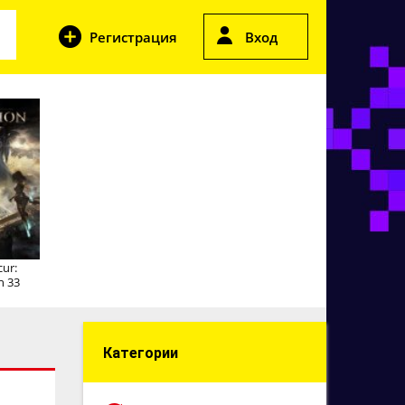
Регистрация
Вход
cur:
n 33
Категории