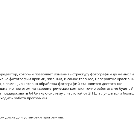
редактор, который позволяет изменить структуру фотографии до немысл
нылые фотографии яркими, живыми, и самое главное, невероятно красивы
, с помощью которых обработка фотографий становится достаточно
а, но при этом на «древнегреческих компах» точно работать не будет. У 
 поддерживать 64 битную систему с частотой от 2ГГЦ, а лучше если больш
сходить работа программы.
ком диске для установки программы.