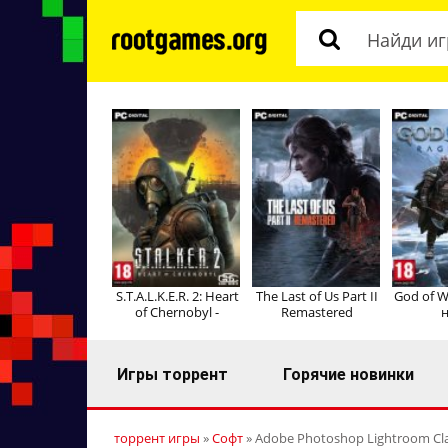
S.T.A.L.K.E.R. 2: Heart
The Last of Us Part II
God of W
of Chernobyl -
Remastered
н
Игры торрент
Горячие новинки
торрент игры
»
Софт
» Adobe Photoshop Lightroom Clas