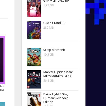
GTA Malinovka RP
1.95 GB
GTA 5 Grand RP
289 MB
Scrap Mechanic
19.3 GB
Marvel’s Spider-Man:
Miles Morales на пк
56.8 GB
020
 на
Dying Light 2 Stay
Human: Reloaded
Edition