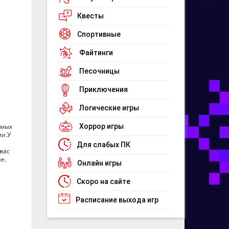
Квесты
Спортивные
Файтинги
Песочницы
Приключения
Логические игры
имых
Хоррор игры
ми.У
Для слабых ПК
вас
е.
Онлайн игры
Скоро на сайте
Расписание выхода игр