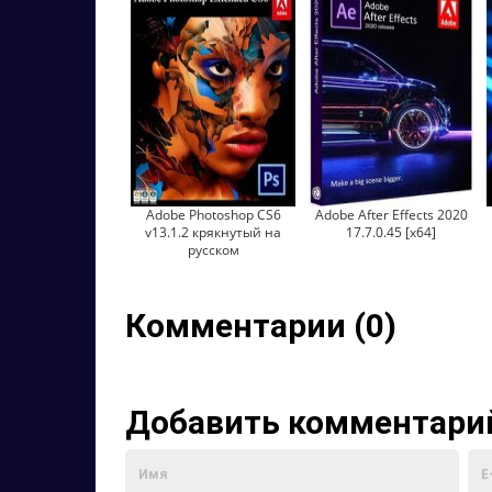
Adobe Photoshop CS6
Adobe After Effects 2020
v13.1.2 крякнутый на
17.7.0.45 [x64]
русском
Комментарии (0)
Добавить комментари