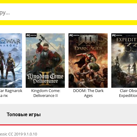
ar Ragnarok
Kingdom Come:
DOOM: The Dark
Clair Obs
а пк
Deliverance II
Ages
Expeditio
Топовые игры
sic CC 2019 9.1.0.10