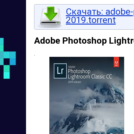
Скачать: adobe-
2019.torrent
Adobe Photoshop Lightr
.