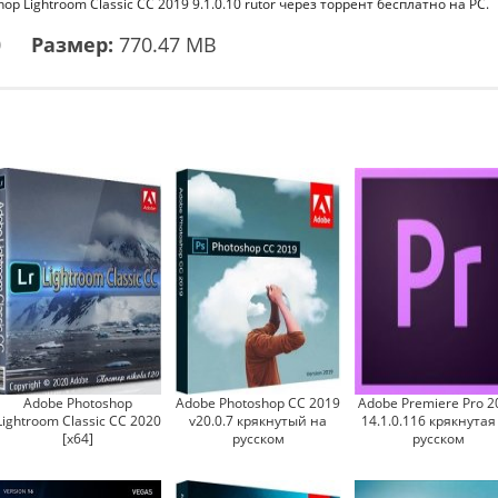
p Lightroom Classic CC 2019 9.1.0.10 rutor через торрент бесплатно на PC.
0
Размер:
770.47 MB
Adobe Photoshop
Adobe Photoshop CC 2019
Adobe Premiere Pro 2
Lightroom Classic CC 2020
v20.0.7 крякнутый на
14.1.0.116 крякнутая
[x64]
русском
русском