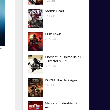
120 GB
Atomic Heart
163 GB
Grim Dawn
20.5 GB
ble
Ghost of Tsushima на пк
- Director's Cut
65.1 GB
DOOM: The Dark Ages
118 GB
Marvel’s Spider-Man 2
на пк