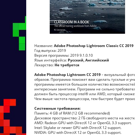
Название:
Adobe Photoshop Lightroom Classic CC 2019
Год выпуска: 2019
Версия программы: 2019 9.1.0.10
Язык интерфейса:
Русский, Английский
Лекарство:
Не требуется
Adobe Photoshop Lightroom CC 2019
– визуальный фото
образов. Программа поможет вам сделать тусклые и у
программы имеется большое количество возможностей
интересным занятием. Программ не сильно требовательн
должен быть процессор intel® или AMD, который сможет
Чем выше частота процессора, тем быстрее будет прои
Системные требования:
Память: 4 GB of RAM (12 GB recommended)
Дисковое пространство: 2 ГБ свободного места на жест
AMD: Radeon GPU with DirectX 12 or OpenGL 3.3 support.
Intel: Skylake or newer GPU with DirectX 12 support.
NVIDIA: GPU with DirectX 12 or OpenGL 3.3 support.