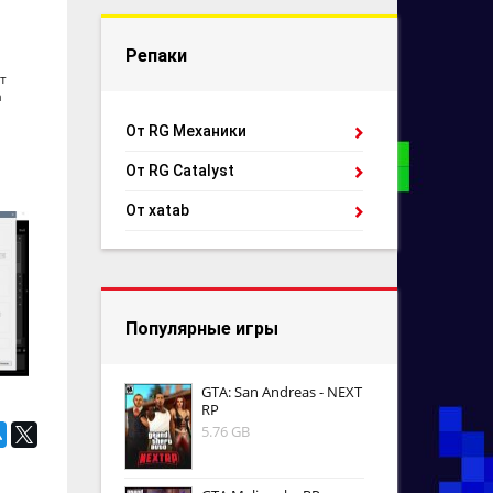
Репаки
т
а
От RG Механики
От RG Catalyst
От xatab
Популярные игры
GTA: San Andreas - NEXT
RP
5.76 GB