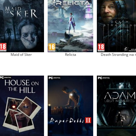
Maid of Sker
Relicta
Death Stranding на 