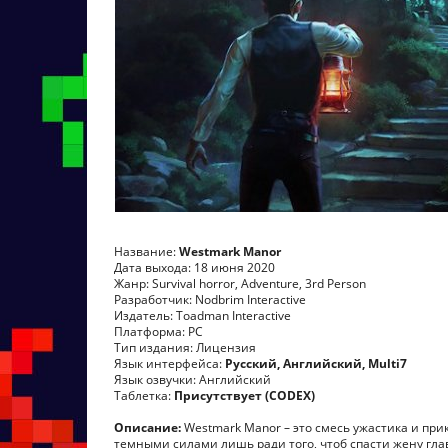
Название:
Westmark Manor
Дата выхода: 18 июня 2020
Жанр: Survival horror, Adventure, 3rd Person
Разработчик: Nodbrim Interactive
Издатель: Toadman Interactive
Платформа: PC
Тип издания: Лицензия
Язык интерфейса:
Русский, Английский, Multi7
Язык озвучки: Английский
Таблетка:
Присутствует (CODEX)
Описание:
Westmark Manor – это смесь ужастика и прик
темными силами лишь ради того, чтоб спасти жену гла