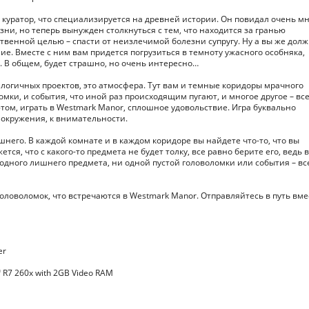
 куратор, что специализируется на древней истории. Он повидал очень м
и, но теперь вынужден столкнуться с тем, что находится за гранью
твенной целью – спасти от неизлечимой болезни супругу. Ну а вы же дол
ие. Вместе с ним вам придется погрузиться в темноту ужасного особняка,
о. В общем, будет страшно, но очень интересно…
алогичных проектов, это атмосфера. Тут вам и темные коридоры мрачного
мки, и события, что иной раз происходящим пугают, и многое другое – все
том, играть в Westmark Manor, сплошное удовольствие. Игра буквально
окружения, к внимательности.
лишнего. В каждой комнате и в каждом коридоре вы найдете что-то, что вы
тся, что с какого-то предмета не будет толку, все равно берите его, ведь в
 одного лишнего предмета, ни одной пустой головоломки или события – вс
ловоломок, что встречаются в Westmark Manor. Отправляйтесь в путь вме
er
R7 260x with 2GB Video RAM