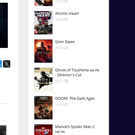
120 GB
Atomic Heart
163 GB
Grim Dawn
20.5 GB
Ghost of Tsushima на пк
- Director's Cut
65.1 GB
DOOM: The Dark Ages
118 GB
Marvel’s Spider-Man 2
на пк