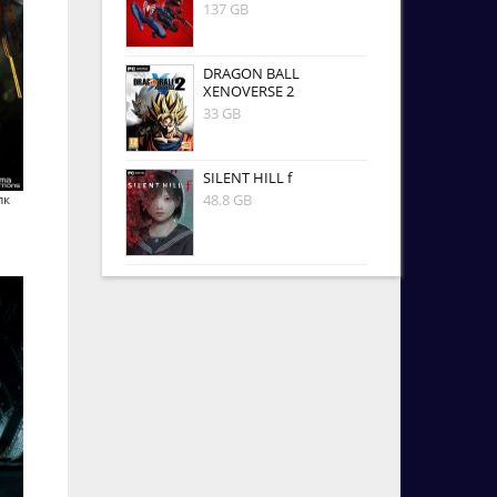
137 GB
DRAGON BALL
XENOVERSE 2
33 GB
SILENT HILL f
пк
48.8 GB