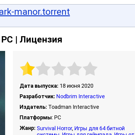
rk-manor.torrent
 PC | Лицензия
Дата выпуска:
18 июня 2020
Разработчик:
Nodbrim Interactive
Издатель:
Toadman Interactive
Платформы
: PC
Жанр:
Survival Horror
,
Игры для 64 битной
системы
,
Игры для геймпада
,
Игры от