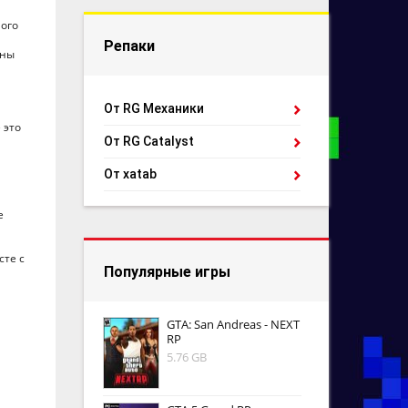
ного
Репаки
жны
От RG Механики
 это
От RG Catalyst
От xatab
е
сте с
Популярные игры
GTA: San Andreas - NEXT
RP
5.76 GB