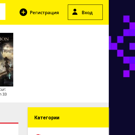
Регистрация
Вход
cur:
n 33
Категории