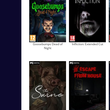
Goosebumps Dead of
Infliction: Extended Cut
Night