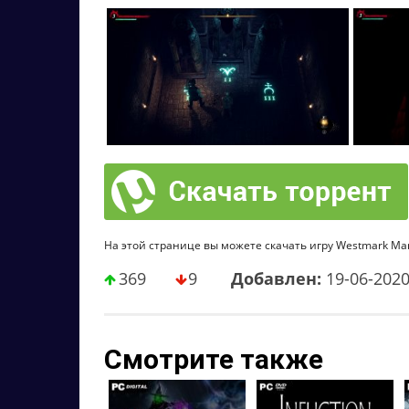
На этой странице вы можете скачать игру Westmark Man
369
9
Добавлен:
19-06-202
Смотрите также