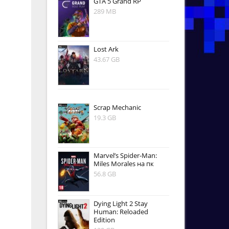
GTA 5 Grand RP
289 MB
Lost Ark
43.67 GB
Scrap Mechanic
19.3 GB
Marvel’s Spider-Man:
Miles Morales на пк
56.8 GB
Dying Light 2 Stay
Human: Reloaded
Edition