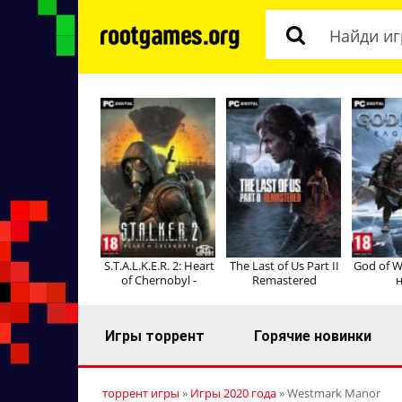
S.T.A.L.K.E.R. 2: Heart
The Last of Us Part II
God of W
of Chernobyl -
Remastered
н
Игры торрент
Горячие новинки
торрент игры
»
Игры 2020 года
» Westmark Manor