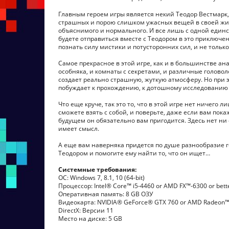
Главным героем игры является некий Теодор Вестмарк,
страшных и порою слишком ужасных вещей в своей жизн
объяснимого и нормального. И все лишь с одной единс
будете отправиться вместе с Теодором в это приключен
познать силу мистики и потусторонних сил, и не тольк
Самое прекрасное в этой игре, как и в большинстве ан
особняка, и комнаты с секретами, и различные головоло
создает реально страшную, жуткую атмосферу. Но при э
побуждает к прохождению, к дотошному исследованию 
Что еще круче, так это то, что в этой игре нет ничего 
сможете взять с собой, и поверьте, даже если вам покаже
будущем он обязательно вам пригодится. Здесь нет ни
имеет смысл.
А еще вам наверняка придется по душе разнообразие го
Теодором и помогите ему найти то, что он ищет…
Системные требования:
ОС: Windows 7, 8.1, 10 (64-bit)
Процессор: Intel® Core™ i5-4460 or AMD FX™-6300 or bett
Оперативная память: 8 GB ОЗУ
Видеокарта: NVIDIA® GeForce® GTX 760 or AMD Radeon™ 
DirectX: Версии 11
Место на диске: 5 GB