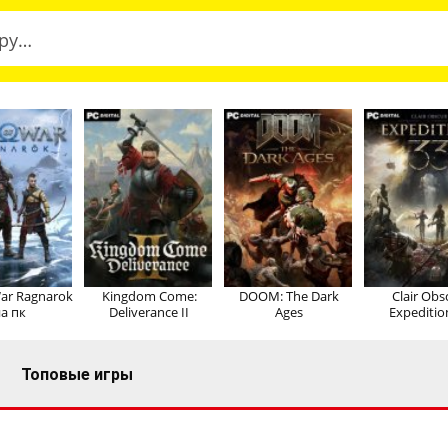
ar Ragnarok
Kingdom Come:
DOOM: The Dark
Clair Obs
а пк
Deliverance II
Ages
Expeditio
Топовые игры