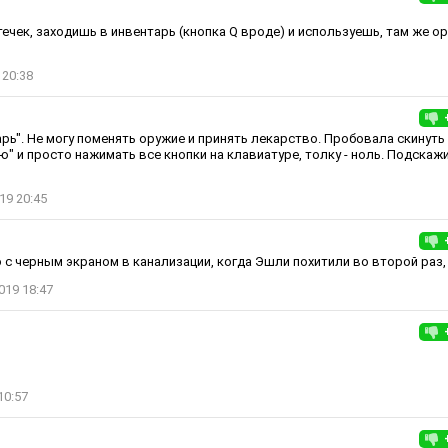
течек, заходишь в инвентарь (кнопка Q вроде) и используешь, там же о
 20:38
рь". Не могу поменять оружие и принять лекарство. Пробовала скинуть
" и просто нажимать все кнопки на клавиатуре, толку - ноль. Подскажи
19 20:45
о с черным экраном в канализации, когда Эшли похитили во второй раз,
019 18:47
10:57