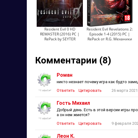
Resident Evil 0 HD
Resident Evil Revelations 2:
REMASTER (2016) PC |
Episode 1-4 (2015) PC |
RePack by SEYTER
RePack от R.G. Механики
Комментарии (8)
Роман
никто незнает почему игра как будто заме
Ответить
Цитировать
26 марта 2021
Гость Михаил
Добрый день. Есть в этой версии игры про
а он нем жмется?
Ответить
Цитировать
9 февраля 202
Леон К.