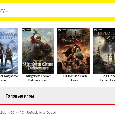
ar Ragnarok
Kingdom Come:
DOOM: The Dark
Clair Obs
а пк
Deliverance II
Ages
Expeditio
Топовые игры
Edition (2014) PC | RePack by z10yded