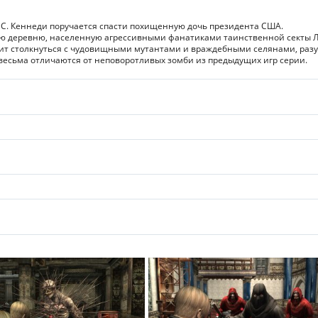
ну С. Кеннеди поручается спасти похищенную дочь президента США.
кую деревню, населенную агрессивными фанатиками таинственной секты 
ит столкнуться с чудовищными мутантами и враждебными селянами, раз
 весьма отличаются от неповоротливых зомби из предыдущих игр серии.