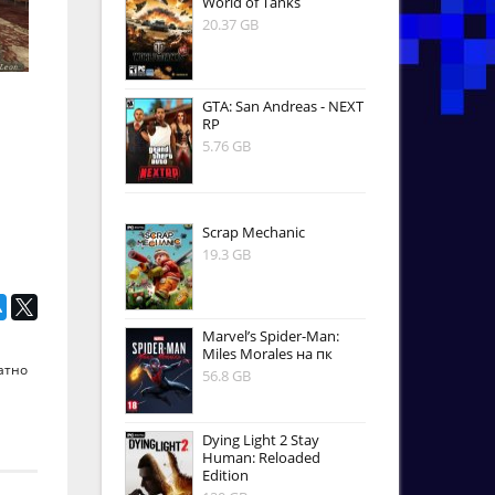
World of Tanks
20.37 GB
GTA: San Andreas - NEXT
RP
5.76 GB
Scrap Mechanic
19.3 GB
Marvel’s Spider-Man:
Miles Morales на пк
латно
56.8 GB
Dying Light 2 Stay
Human: Reloaded
Edition