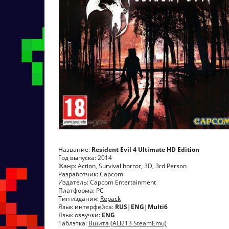
Название:
Resident Evil 4 Ultimate HD Edition
Год выпуска: 2014
Жанр: Action, Survival horror, 3D, 3rd Person
Разработчик: Capcom
Издатель: Capcom Entertainment
Платформа: РС
Тип издания:
Repack
Язык интерфейса:
RUS|ENG|Multi6
Язык озвучки:
ENG
Таблэтка:
Вшита (ALI213 SteamEmu)