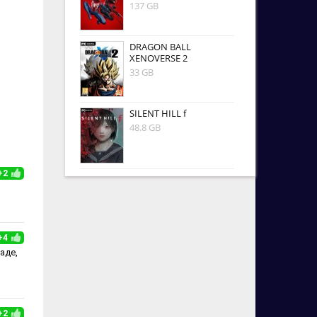
137 GB
DRAGON BALL
XENOVERSE 2
33 GB
SILENT HILL f
48.8 GB
+2
+4
аде,
+2