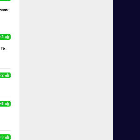
ружие
+3
те,
+2
+5
+3