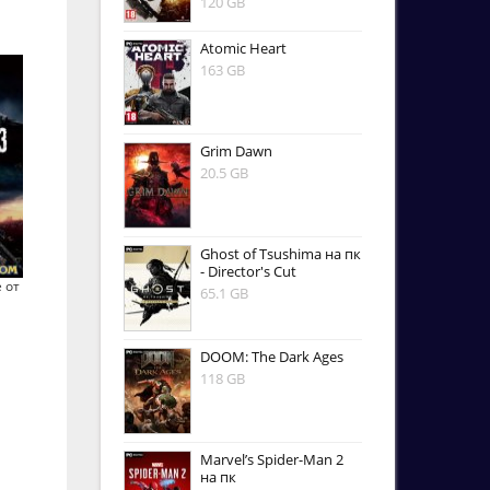
120 GB
Atomic Heart
163 GB
Grim Dawn
20.5 GB
Ghost of Tsushima на пк
- Director's Cut
e от
65.1 GB
DOOM: The Dark Ages
118 GB
Marvel’s Spider-Man 2
на пк