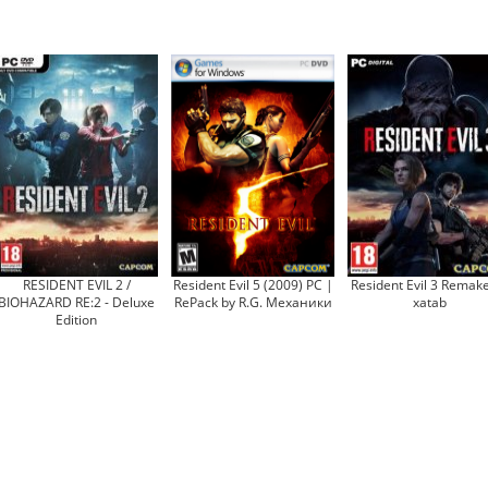
RESIDENT EVIL 2 /
Resident Evil 5 (2009) PC |
Resident Evil 3 Remak
BIOHAZARD RE:2 - Deluxe
RePack by R.G. Механики
xatab
Edition