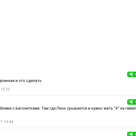
дленная и что сделать
 13:22
блема с вагонетками. Там где Леон срывается и нужно жать "Х" на геймп
1 14:44