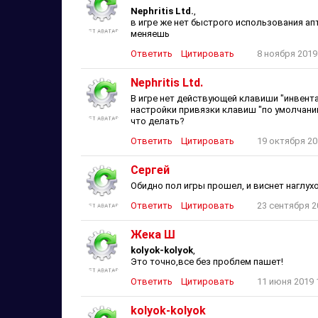
Nephritis Ltd.
,
в игре же нет быстрого использования ап
меняешь
Ответить
Цитировать
8 ноября 2019
Nephritis Ltd.
В игре нет действующей клавиши "инвента
настройки привязки клавиш "по умолчанию
что делать?
Ответить
Цитировать
19 октября 20
Сергей
Обидно пол игры прошел, и виснет наглух
Ответить
Цитировать
23 сентября 2
Жека Ш
kolyok-kolyok
,
Это точно,все без проблем пашет!
Ответить
Цитировать
11 июня 2019 
kolyok-kolyok