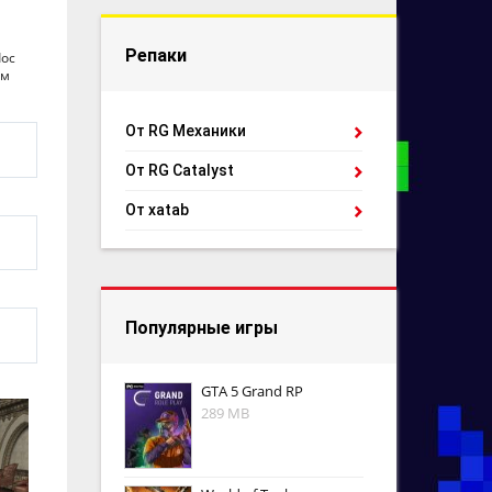
Репаки
Лос
ум
От RG Механики
От RG Catalyst
От xatab
Популярные игры
GTA 5 Grand RP
289 MB