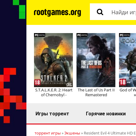
S.T.A.L.K.E.R. 2: Heart
The Last of Us Part II
God of W
of Chernobyl -
Remastered
н
Игры торрент
Горячие новинки
торрент игры
»
Экшены
» Resident Evil 4 Ultimate HD 