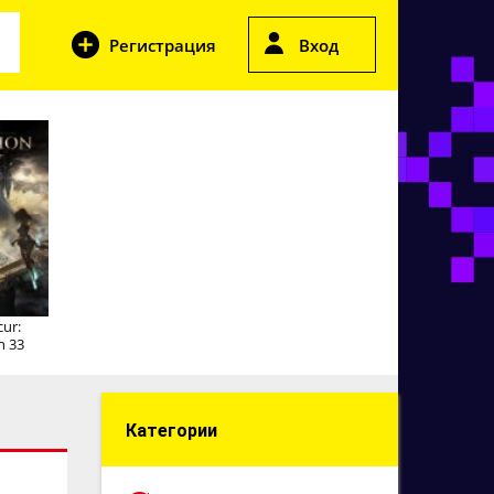
Регистрация
Вход
cur:
n 33
Категории