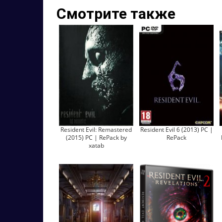
Смотрите также
Resident Evil: Remastered
Resident Evil 6 (2013) PC |
(2015) PC | RePack by
RePack
xatab