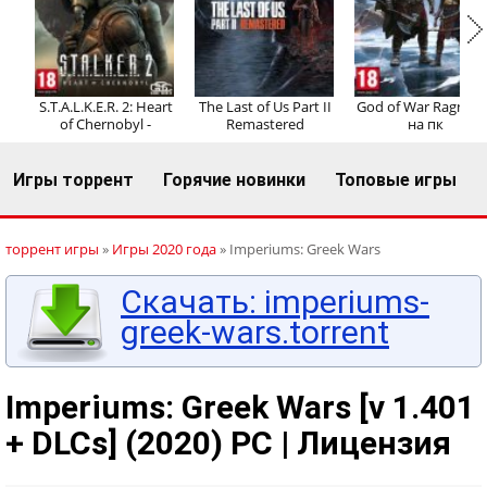
Регистрация
Вход
S.T.A.L.K.E.R. 2: Heart
The Last of Us Part II
God of War Ragnaro
of Chernobyl -
Remastered
на пк
Игры торрент
Горячие новинки
Топовые игры
торрент игры
»
Игры 2020 года
» Imperiums: Greek Wars
Скачать: imperiums-
greek-wars.torrent
Imperiums: Greek Wars [v 1.401
+ DLCs] (2020) PC | Лицензия