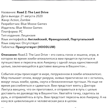
Название:
Road Z: The Last Drive
Дата выхода: 21 августа 2020
Жанр: Action, Zombie
Разработчик: Blue Moose Games
Издатель: Blue Moose Games
Платформа: PC
Тип издания: Лицензия
Язык интерфейса:
Английский, Французский, Португальский
Язык озвучки: Отсутствует
Таблетка:
Присутствует (HOODLUM)
Описание:
Road Z: The Last Drive – это смесь гонок и экшена, игра, в
котором во время зомби-апокалипсиса вам придется пуститься в
путешествие и пересечь всю Америку с одной лишь единственной
целью, заключающейся в доставке вакцины в Вашингтон…
События игры происходят в мире, погруженном в зомби-апокалипсис.
Мир полыхает огнем, вокруг разруха, живых практически не с осталось,
вокруг лишь зомби, кровь, смута и безжизненные пустоши. Но еще не
время расслабляться и сдаваться. Вам предстоит взять у Доктора
Лактуса вакцину, что он приготовил, и отправиться в путь с целью
доставить ее руководству в Вашингтон. Хватайте тачку, садитесь за
руль, и отправляйтесь в путь. Вам предстоит пересечь всю Америку. А на
кону вся цивилизация и человеческая раса в целом.