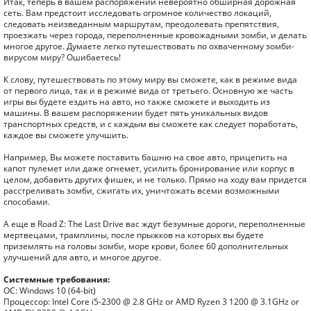
Итак, теперь в вашем распоряжении невероятно обширная дорожная
сеть. Вам предстоит исследовать огромное количество локаций,
следовать неизведанным маршрутам, преодолевать препятствия,
проезжать через города, переполненные кровожадными зомби, и делать
многое другое. Думаете легко путешествовать по охваченному зомби-
вирусом миру? Ошибаетесь!
К слову, путешествовать по этому миру вы сможете, как в режиме вида
от первого лица, так и в режиме вида от третьего. Основную же часть
игры вы будете ездить на авто, но также сможете и выходить из
машины. В вашем распоряжении будет пять уникальных видов
транспортных средств, и с каждым вы сможете как следует поработать,
каждое вы сможете улучшить.
Например, Вы можете поставить башню на свое авто, прицепить на
капот пулемет или даже огнемет, усилить бронирование или корпус в
целом, добавить других фишек, и не только. Прямо на ходу вам придется
расстреливать зомби, сжигать их, уничтожать всеми возможными
способами.
А еще в Road Z: The Last Drive вас ждут безумные дороги, переполненные
мертвецами, трамплины, после прыжков на которых вы будете
приземлять на головы зомби, море крови, более 60 дополнительных
улучшений для авто, и многое другое.
Системные требования:
ОС: Windows 10 (64-bit)
Процессор: Intel Core i5-2300 @ 2.8 GHz or AMD Ryzen 3 1200 @ 3.1GHz or