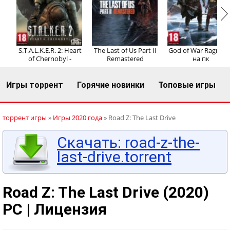
Регистрация
Вход
S.T.A.L.K.E.R. 2: Heart
The Last of Us Part II
God of War Ragnaro
of Chernobyl -
Remastered
на пк
Игры торрент
Горячие новинки
Топовые игры
торрент игры
»
Игры 2020 года
» Road Z: The Last Drive
Скачать: road-z-the-
last-drive.torrent
Road Z: The Last Drive (2020)
PC | Лицензия