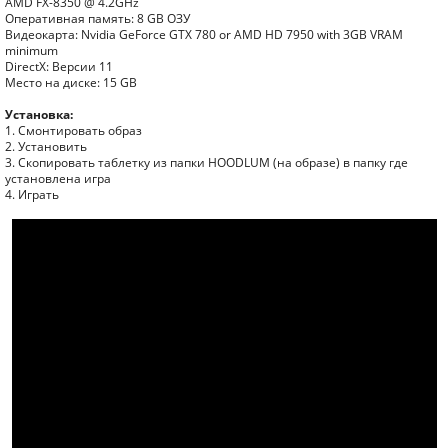
AMD FX-8350 @ 4.2GHz
Оперативная память: 8 GB ОЗУ
Видеокарта: Nvidia GeForce GTX 780 or AMD HD 7950 with 3GB VRAM
minimum
DirectX: Версии 11
Место на диске: 15 GB
Установка:
1. Смонтировать образ
2. Установить
3. Скопировать таблетку из папки HOODLUM (на образе) в папку где
установлена игра
4. Играть