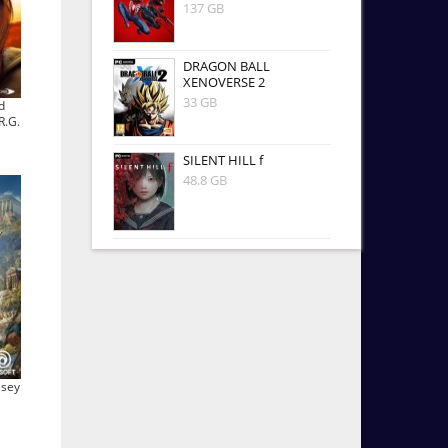
137 GB
DRAGON BALL
XENOVERSE 2
33 GB
d
R.G.
SILENT HILL f
48.8 GB
ssey