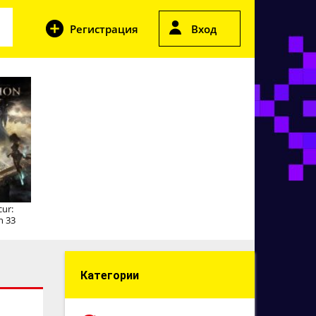
Регистрация
Вход
cur:
n 33
Категории