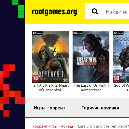
S.T.A.L.K.E.R. 2: Heart
The Last of Us Part II
God of W
of Chernobyl -
Remastered
н
Игры торрент
Горячие новинки
торрент игры
»
Аркады
» Lara Croft and the Temple of 