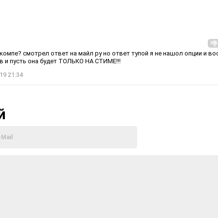
компе? смотрел ответ на майл ру но ответ тупой я не нашол опции и в
ов и пусть она будет ТОЛЬКО НА СТИМЕ!!!
19 21:34
й