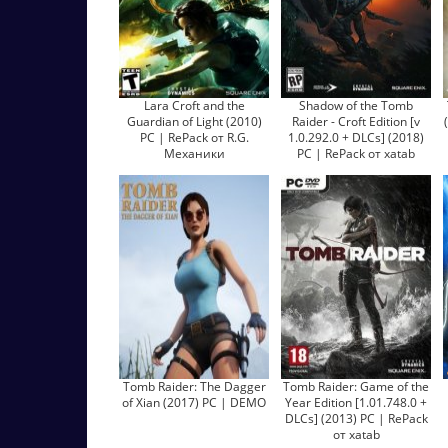
Lara Croft and the
Shadow of the Tomb
Guardian of Light (2010)
Raider - Croft Edition [v
PC | RePack от R.G.
1.0.292.0 + DLCs] (2018)
Механики
PC | RePack от xatab
Tomb Raider: The Dagger
Tomb Raider: Game of the
of Xian (2017) PC | DEMO
Year Edition [1.01.748.0 +
DLCs] (2013) PC | RePack
от xatab