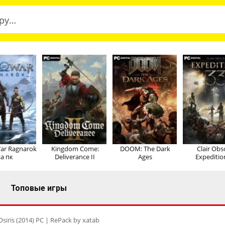
ar Ragnarok
Kingdom Come:
DOOM: The Dark
Clair Obs
а пк
Deliverance II
Ages
Expeditio
Топовые игры
Osiris (2014) PC | RePack by xatab