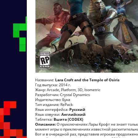
Название:
Lara Croft and the Temple of Osiris
Год выпуска: 2014 г.
Жанр: Arcade, Platform, 3D, Isometric
Разработчик: Crystal Dynamics
Издательство: Бука
Тип издания: RePack
Язык интерфейса:
Русский
Язык озвучки:
Английский
Таблетка:
Вшита (CODEX)
Описание:
О приключениях Лары Крофт не знает тольк
момент игры о приключениях известной расхитительни
Вот и в очередной раз, представив игрокам продолжение