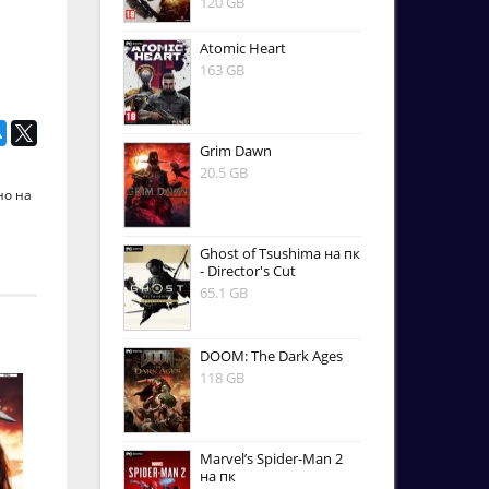
120 GB
Atomic Heart
163 GB
Grim Dawn
20.5 GB
но на
Ghost of Tsushima на пк
- Director's Cut
65.1 GB
DOOM: The Dark Ages
118 GB
Marvel’s Spider-Man 2
на пк