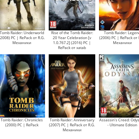
Tomb Raider: Underworld
Rise of the Tomb Raider:
Tomb Raider: Legen
(2008) PC | RePack от R.G.
20 Year Celebration [v
(2006) PC | RePack от 
Механики
1.0.767.2] (2016) PC |
Механики
RePack от xatab
Tomb Raider: Chronicles
Tomb Raider: Anniversary
Assassin's Creed: Ody
(2000) PC | RePack
(2007) PC | RePack от R.G.
- Ultimate Edition
Механики