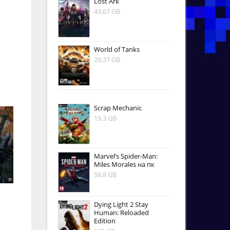
Lost Ark
43.67 GB
World of Tanks
20.37 GB
Scrap Mechanic
19.3 GB
Marvel’s Spider-Man:
Miles Morales на пк
56.8 GB
Dying Light 2 Stay
Human: Reloaded
Edition