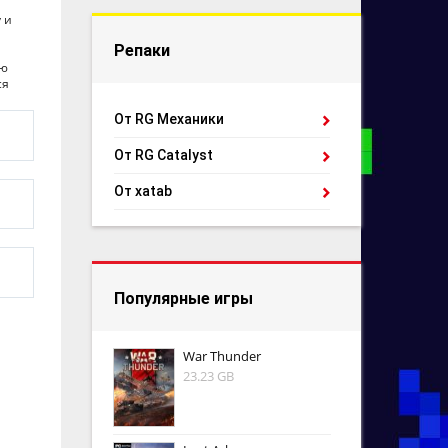
 и
и
Репаки
ую
ся
От RG Механики
От RG Catalyst
От xatab
Популярные игры
War Thunder
23.23 GB