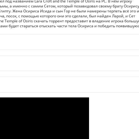
 под названием Lara Croft and the Temple of Osiris на PC. В нём игроку
ьмы, а именно с самим Сетом, который позавидовал своему брату Осирису
 Египту. Жена Осириса Исида и сын Гор не были намерены терпеть всё это 
ча, посох, с помощью которого они это сделали, был найден Ларой, и Сет
the Temple of Osiris скачать торрент предоставит в владение игрока больш
ками будет стараться отыскать части тела Осириса и победить появившую