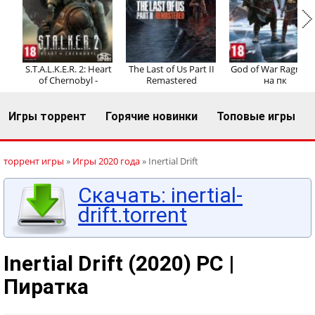
Регистрация
Вход
S.T.A.L.K.E.R. 2: Heart
The Last of Us Part II
God of War Ragnaro
of Chernobyl -
Remastered
на пк
Игры торрент
Горячие новинки
Топовые игры
торрент игры
»
Игры 2020 года
» Inertial Drift
Скачать: inertial-
drift.torrent
Inertial Drift (2020) PC |
Пиратка