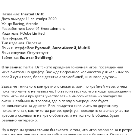
Название:
Inertial Drift
Дата выхода: 11 сентября 2020
Жанр: Racing, Arcade
Разработчик: Level 91 Entertainment
Издатель: PQube Limited
Платформа: PC
Тип издания: Пиратка
Язык интерфейса:
Русский, Английский, Multi6
Язык озвучки: Отсутствует
Таблетка:
Вшита (GoldBerg)
Описание:
Inertial Drift – это аркадная гоночная игра, посвященная
исключительно дрифту. Вас ждет огромное количество уникальных по
своей сути трасс, более десятка автомобилей, и многое другое…
Здесь нет никакого конкретного сюжета, или, по крайней мере, о нем
пока что ничего не известно. Но зато известно, что в ходе прохождения
этой игры вам придется участвовать в многочисленных заездах по
очень необычным трассам, где в первую очередь все будет
основываться на дрифте. Вам придется скользить по дорожному
покрытию так, как никогда ранее, дрифтуя, проходить опасные участки
трассы и скользить на краю обрывов, и не только. В общем, будет
реально интересно.
Ну а первым делом стоило бы сказать о том, что игра оформлена в ретро-
стилистике, при том, что ее события происходят в будущем. Отсюда и