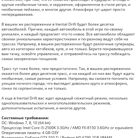
крутые необычные тачки, и окружение, оформленное в стиле ретро, и
необычные пейзажи, и многое другое. Атмосфера тут царит просто
непередаваемая.
В вашем же распоряжении в Inertial Drift будет более десятка
автомобилей. Причем, каждый автомобиль в этой игре по-своему
уникален, и каждый предлагает что-то новое. Все автомобили обладают
своими уникальными характеристиками и по-разному ведут себя на
трассах. Например, в вашем распоряжении будут различные суперкары,
авто из категории хэтчбеков, купе, и не только. Берите понравившуюся
вам тачку, освойте управление, и отправляйтесь на трассу побеждать
самых закоренелых гонщиков.
Трасс тут тоже более, чем предостаточно. Так, в вашем распоряжении
окажется более двух десятков трасс, и на каждой из них вас будут ждать
необычные, самые разные условия. Например, вы сможете погонять по
улицам ночного города, что выглядит довольно круто и атмосферно,
гонки по серпантинам, и не только.
А еще в Inertial Drift вас ждет аркадный сюжетный режим, несколько
однопользовательских и многопользовательских режимов,
дополнительные испытания, и многое другое.
Системные требования:
ОС: Windows 7, 8, 10 (64-bit)
Процессор: Intel Core i5-2500K 3.3GHz / AMD FX-8150 3.6GHz or equivalent
Оперативная память: 4 GB ОЗУ
Видеокарта: GeForce GTX 550 Ti / Radeon HD 6790 2GB VRAM*