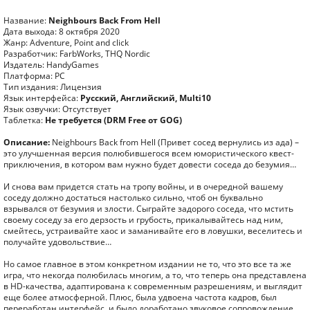
Название:
Neighbours Back From Hell
Дата выхода: 8 октября 2020
Жанр: Adventure, Point and click
Разработчик: FarbWorks, THQ Nordic
Издатель: HandyGames
Платформа: PC
Тип издания: Лицензия
Язык интерфейса:
Русский, Английский, Multi10
Язык озвучки: Отсутствует
Таблетка:
Не требуется (DRM Free от GOG)
Описание:
Neighbours Back from Hell (Привет сосед вернулись из ада) –
это улучшенная версия полюбившегося всем юмористического квест-
приключения, в котором вам нужно будет довести соседа до безумия…
И снова вам придется стать на тропу войны, и в очередной вашему
соседу должно достаться настолько сильно, чтоб он буквально
взрывался от безумия и злости. Сыграйте задорого соседа, что мстить
своему соседу за его дерзость и грубость, прикалывайтесь над ним,
смейтесь, устраивайте хаос и заманивайте его в ловушки, веселитесь и
получайте удовольствие…
Но самое главное в этом конкретном издании не то, что это все та же
игра, что некогда полюбилась многим, а то, что теперь она представлена
в HD-качества, адаптирована к современным разрешениям, и выглядит
еще более атмосферной. Плюс, была удвоена частота кадров, был
переработан интерфейс, и было доработано звуковое сопровождение.