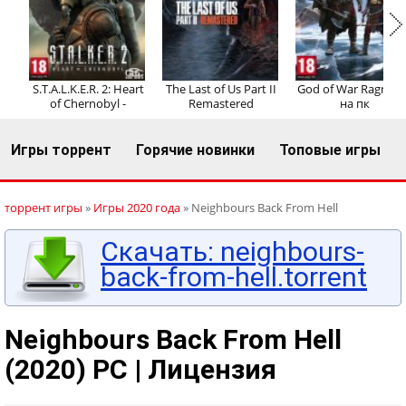
Регистрация
Вход
S.T.A.L.K.E.R. 2: Heart
The Last of Us Part II
God of War Ragnaro
of Chernobyl -
Remastered
на пк
Игры торрент
Горячие новинки
Топовые игры
торрент игры
»
Игры 2020 года
» Neighbours Back From Hell
Скачать: neighbours-
back-from-hell.torrent
Neighbours Back From Hell
(2020) PC | Лицензия