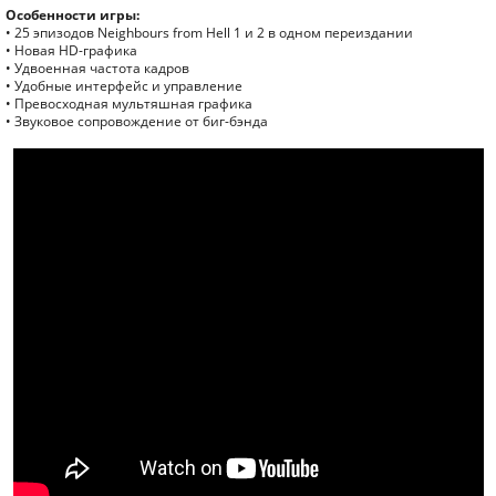
Особенности игры:
• 25 эпизодов Neighbours from Hell 1 и 2 в одном переиздании
• Новая HD-графика
• Удвоенная частота кадров
• Удобные интерфейс и управление
• Превосходная мультяшная графика
• Звуковое сопровождение от биг-бэнда