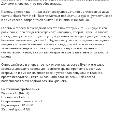
Другими словами, игра преобразилась…
К слову, в переиздании вас ждет сразу двадцать пять эпизодов из двух
частей «Back from Hell». Вам предстоит побывать на судне, устроить хаос
в доме соседа, отправиться в Китай и Индию, и не только…
Главным героем в очередной раз стал приставучий гений Вуди. В его
роли вам снова придется устраивать ловушки, творить хаос на глазах
соседа, что уже и так сходит с ума, подставлять соседа и доводить его до
безумия своими выходками. Но будьте аккуратны. Создавая очередную
ловушку и пытаясь заманить в нее соседа, старайтесь не оказаться
замеченным, ведь в противном случае сосед или его спутники
«накостыляют» вам, а сами вы потеряете еще и заветные очки злости
соседа.
Отправляйтесь в очередное приключение вместе с Вуди и его злым
соседом, доведите соседа до нервного срыва, проявите максимум
остроумия и смекалки, творя хаос и устраивая ловушки, и главное,
просто веселитесь, каждый раз наблюдая за реакцией соседа,
попавшегося в очередной раз «на крючок».
Системные требования:
Windows 10 (64-bit)
Процессор: Celeron
Оперативная память: 4 GB
Видеокарта: HD 4000
Жесткий диск: 4 GB