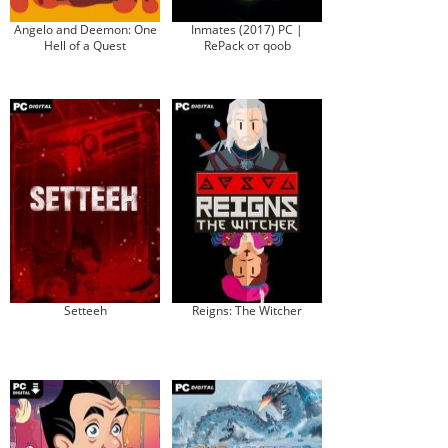
Angelo and Deemon: One
Inmates (2017) PC |
Hell of a Quest
RePack от qoob
Setteeh
Reigns: The Witcher