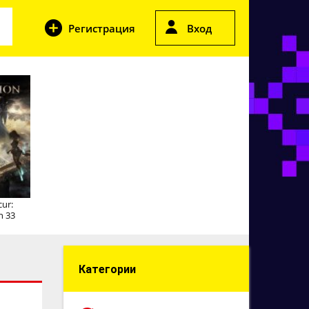
Регистрация
Вход
cur:
n 33
Категории