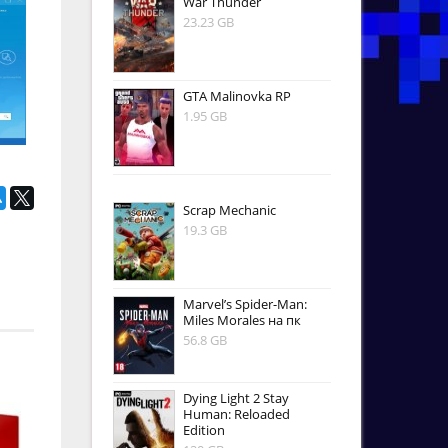
War Thunder
23.23 GB
GTA Malinovka RP
1.95 GB
Scrap Mechanic
19.3 GB
Marvel’s Spider-Man:
Miles Morales на пк
56.8 GB
Dying Light 2 Stay
Human: Reloaded
Edition