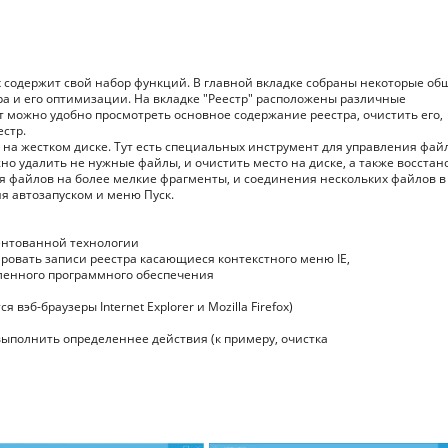
ых содержит свой набор функций. В главной вкладке собраны некоторые об
а и его оптимизации. На вкладке "Реестр" расположены различные
т можно удобно просмотреть основное содержание реестра, очистить его,
естр.
 на жестком диске. Тут есть специальных инструмент для управления фа
но удалить не нужные файлы, и очистить место на диске, а также восстан
я файлов на более мелкие фрагменты, и соединения нескольких файлов в
я автозапуском и меню Пуск.
тентованной технологии
ровать записи реестра касающиеся контекстного меню IE,
вленного программного обеспечения
вэб-браузеры Internet Explorer и Mozilla Firefox)
выполнить определеннее действия (к примеру, очистка