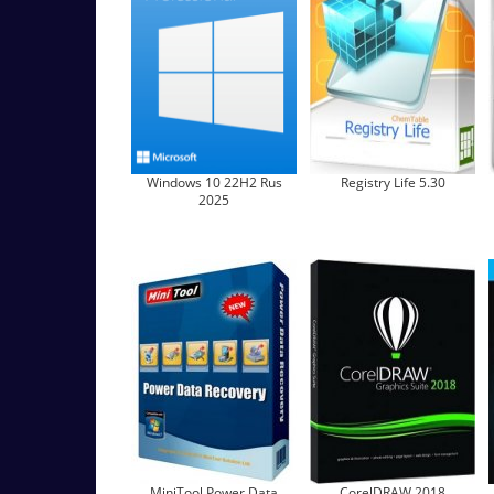
Windows 10 22H2 Rus
Registry Life 5.30
2025
MiniTool Power Data
CorelDRAW 2018