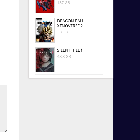
137 GB
DRAGON BALL
XENOVERSE 2
33 GB
SILENT HILL f
48.8 GB