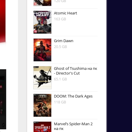
120 GB
Atomic Heart
163 GB
Grim Dawn
20.5 GB
Ghost of Tsushima на пк
- Director's Cut
65.1 GB
DOOM: The Dark Ages
118 GB
Marvel’s Spider-Man 2
на пк
0