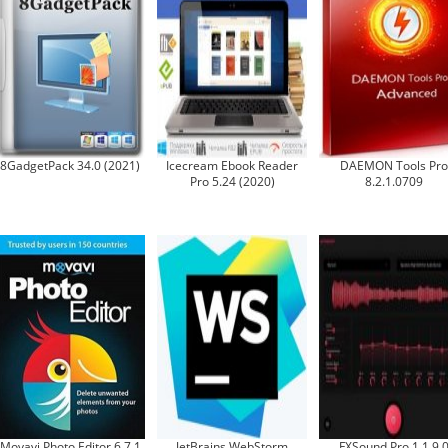
8GadgetPack 34.0 (2021)
Icecream Ebook Reader
DAEMON Tools Pro
Pro 5.24 (2020)
8.2.1.0709
Movavi Photo Editor 6.7.1
JetBrains WebStorm
FXSound Pro 1.1.9.