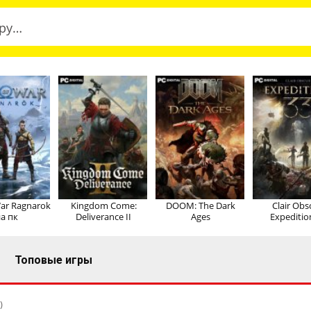
ar Ragnarok
Kingdom Come:
DOOM: The Dark
Clair Obs
а пк
Deliverance II
Ages
Expeditio
Топовые игры
)