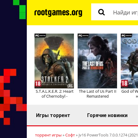
S.T.A.L.K.E.R. 2: Heart
The Last of Us Part II
God of W
of Chernobyl -
Remastered
н
Игры торрент
Горячие новинки
торрент игры
»
Софт
» jv16 PowerTools 7.0.0.1274 (2021