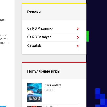
Репаки
щие
От RG Механики
йлами
От RG Catalyst
овить
 один.
От xatab
Популярные игры
Star Conflict
6.46 GB