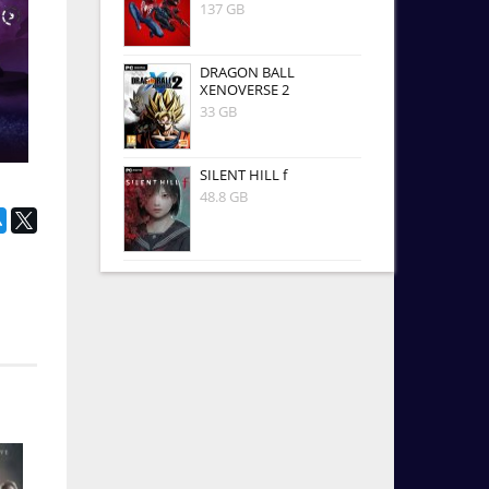
137 GB
DRAGON BALL
XENOVERSE 2
33 GB
SILENT HILL f
48.8 GB