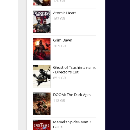
120 GB
Atomic Heart
163 GB
Grim Dawn
20.5 GB
Ghost of Tsushima на пк
- Director's Cut
65.1 GB
DOOM: The Dark Ages
118 GB
Marvel’s Spider-Man 2
на пк