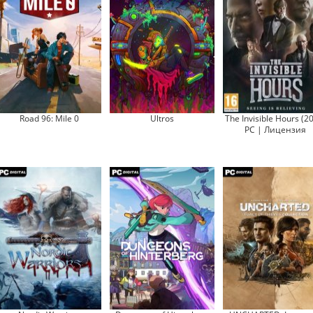
Road 96: Mile 0
Ultros
The Invisible Hours (2
PC | Лицензия