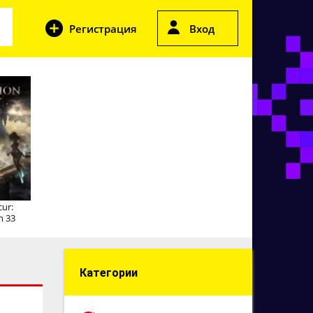
Регистрация
Вход
cur:
n 33
Категории