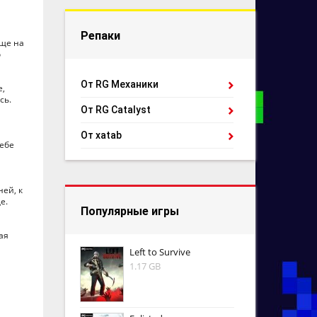
Репаки
бще на
о
От RG Механики
е,
сь.
От RG Catalyst
От xatab
себе
ней, к
е.
Популярные игры
ая
Left to Survive
1.17 GB