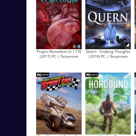
Project Remedium [v 1.19]
Quern - Undying Thoughts
(2017) PC | Лицензия
(2016) PC | Лицензия