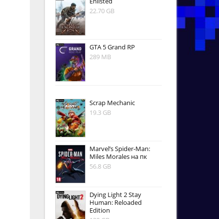
Enlisted
22.70 GB
GTA 5 Grand RP
289 MB
Scrap Mechanic
19.3 GB
Marvel’s Spider-Man:
Miles Morales на пк
56.8 GB
Dying Light 2 Stay
Human: Reloaded
Edition