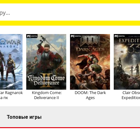
ar Ragnarok
Kingdom Come:
DOOM: The Dark
Clair Obs
а пк
Deliverance II
Ages
Expeditio
Топовые игры