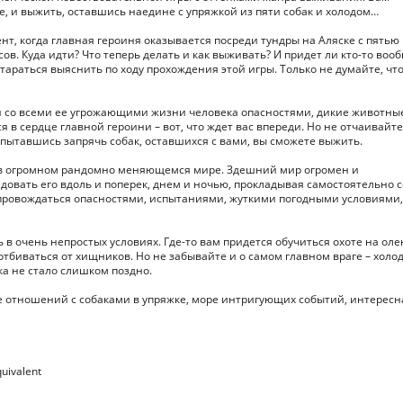
е, и выжить, оставшись наедине с упряжкой из пяти собак и холодом…
т, когда главная героиня оказывается посреди тундры на Аляске с пятью
в. Куда идти? Что теперь делать и как выживать? И придет ли кто-то воо
тараться выяснить по ходу прохождения этой игры. Только не думайте, чт
о и со всеми ее угрожающими жизни человека опасностями, дикие животны
в сердце главной героини – вот, что ждет вас впереди. Но не отчаивайте
опытавшись запрячь собак, оставшихся с вами, вы сможете выжить.
я в огромном рандомно меняющемся мире. Здешний мир огромен и
довать его вдоль и поперек, днем и ночью, прокладывая самостоятельно 
 сопровождаться опасностями, испытаниями, жуткими погодными условиями,
в очень непростых условиях. Где-то вам придется обучиться охоте на оле
 отбиваться от хищников. Но не забывайте и о самом главном враге – холод
ка не стало слишком поздно.
ие отношений с собаками в упряжке, море интригующих событий, интересн
quivalent