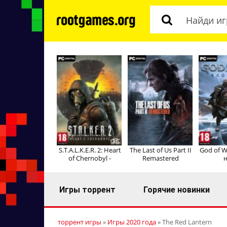
S.T.A.L.K.E.R. 2: Heart
The Last of Us Part II
God of W
of Chernobyl -
Remastered
н
Игры торрент
Горячие новинки
торрент игры
»
Игры 2020 года
» The Red Lantern