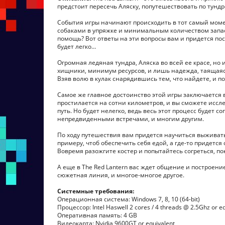
предстоит пересечь Аляску, попутешествовать по тундр
События игры начинают происходить в тот самый момен
собаками в упряжке и минимальным количеством запасо
помощь? Вот ответы на эти вопросы вам и придется пос
будет легко…
Огромная ледяная тундра, Аляска во всей ее красе, н
хищники, минимум ресурсов, и лишь надежда, таящаяся 
Взяв волю в кулак снарядившись тем, что найдете, и п
Самое же главное достоинство этой игры заключаетс
простилается на сотни километров, и вы сможете иссле
путь. Но будет нелегко, ведь весь этот процесс будет
непредвиденными встречами, и многим другим.
По ходу путешествия вам придется научиться выживать 
примеру, чтоб обеспечить себя едой, а где-то придется
Вовремя разожгите костер и попытайтесь согреться, по
А еще в The Red Lantern вас ждет общение и построен
сюжетная линия, и многое-многое другое.
Системные требования:
Операционная система: Windows 7, 8, 10 (64-bit)
Процессор: Intel Haswell 2 cores / 4 threads @ 2.5Ghz or e
Оперативная память: 4 GB
Видеокарта: Nvidia 9600GT or equivalent