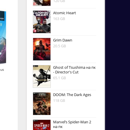
120 GB
Atomic Heart
163 GB
Grim Dawn
20.5 GB
Ghost of Tsushima на пк
lus
- Director's Cut
65.1 GB
DOOM: The Dark Ages
118 GB
Marvel’s Spider-Man 2
на пк