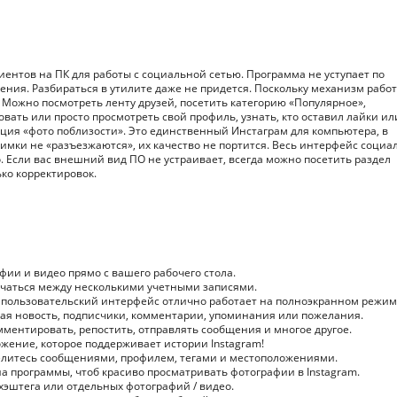
иентов на ПК для работы с социальной сетью. Программа не уступает по
ия. Разбираться в утилите даже не придется. Поскольку механизм работ
ожно посмотреть ленту друзей, посетить категорию «Популярное»,
вать или просто просмотреть свой профиль, узнать, кто оставил лайки ил
ция «фото поблизости». Это единственный Инстаграм для компьютера, в
имки не «разъезжаются», их качество не портится. Весь интерфейс социа
 Если вас внешний вид ПО не устраивает, всегда можно посетить раздел
ко корректировок.
фии и видео прямо с вашего рабочего стола.
лючаться между несколькими учетными записями.
 пользовательский интерфейс отлично работает на полноэкранном режим
вая новость, подписчики, комментарии, упоминания или пожелания.
мментировать, репостить, отправлять сообщения и многое другое.
жение, которое поддерживает истории Instagram!
 Делитесь сообщениями, профилем, тегами и местоположениями.
кна программы, чтоб красиво просматривать фотографии в Instagram.
 хэштега или отдельных фотографий / видео.