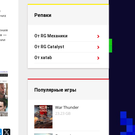
й
Репаки
шних
ения
ся —
От RG Механики
нии
От RG Catalyst
От xatab
Популярные игры
War Thunder
23.23 GB