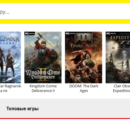
ar Ragnarok
Kingdom Come:
DOOM: The Dark
Clair Obs
а пк
Deliverance II
Ages
Expeditio
Топовые игры