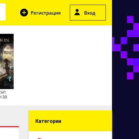
Регистрация
Вход
cur:
n 33
Категории