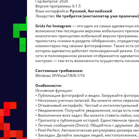
Год выпуска: 2020
Версия программы: 6.1.5
Язык интерфейса:
Русский, Английский
Лекарство:
Не требуется (инсталлятор уже пролечен)
Grids for Instagram
— это один из самых адекватных кл
возможностям последним версиям мобильного приложен
аналогичен принципам мобильной версии программы. М
пролистать снимки в разделе «Избранное», отредактиро
комментарии под своими фотографиями. Также есть оп
котором адекватно работает полноэкранный режим. Сн
сети в полноэкранном режиме отображается адекватно.
настроек — там есть возможность осуществить несколь
Системные требования:
Windows XP/Vista/7/8/8.1/10
Особенности:
Основные функции:
• Публикация фотографий и видео. Загружайте фотогра
• Несколько учетных записей. Вы можете легко перек
• Отзывчивый интерфейс. Чистый и интеллектуальный
• Уведомления. Получайте уведомление, когда есть но
• Выполнение всех задач. Вы можете ставить лайки, ко
• Просмотр и публикация историй. Единственное прило
• Личные сообщения (Direct). Общайтесь с друзьями.
• Pixel-Perfect. Автоматическая регулировка размера о
• Закладки. Делайте закладки людей, местоположения,