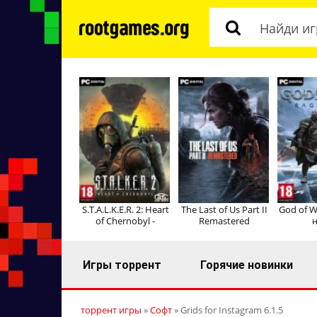
S.T.A.L.K.E.R. 2: Heart
The Last of Us Part II
God of W
of Chernobyl -
Remastered
н
Игры торрент
Горячие новинки
торрент игры
»
Софт
» Grids for Instagram 6.1.5