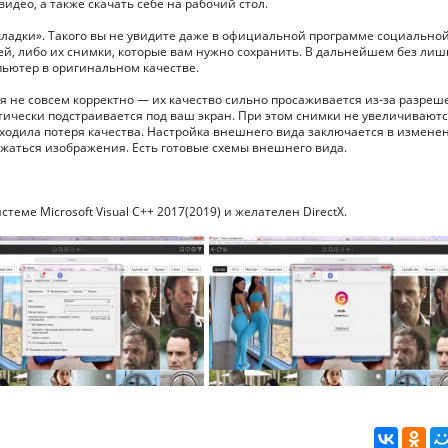
видео, а также скачать себе на рабочий стол.
ладки». Такого вы не увидите даже в официальной программе социально
ей, либо их снимки, которые вам нужно сохранить. В дальнейшем без ли
ьютер в оригинальном качестве.
 не совсем корректно — их качество сильно просаживается из-за разреш
атически подстраивается под ваш экран. При этом снимки не увеличивают
сходила потеря качества. Настройка внешнего вида заключается в измене
ажаться изображения. Есть готовые схемы внешнего вида.
еме Microsoft Visual C++ 2017(2019) и желателен DirectX.