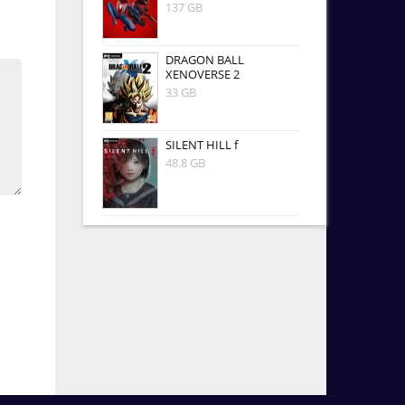
137 GB
DRAGON BALL
XENOVERSE 2
33 GB
SILENT HILL f
48.8 GB