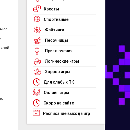
Квесты
Спортивные
ы ее
Файтинги
и
Песочницы
льной
Приключения
Логические игры
Хоррор игры
Для слабых ПК
Онлайн игры
е.
Скоро на сайте
Расписание выхода игр