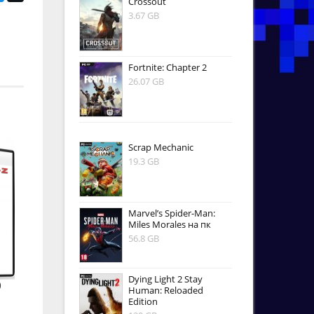
Crossout
3.67 GB
Fortnite: Chapter 2
26.07 GB
Scrap Mechanic
19.3 GB
Marvel’s Spider-Man:
Miles Morales на пк
56.8 GB
Dying Light 2 Stay
)
Human: Reloaded
Edition