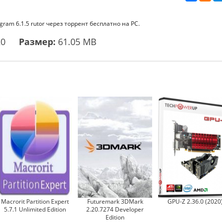
gram 6.1.5 rutor через торрент бесплатно на PC.
20
Размер:
61.05 MB
Macrorit Partition Expert
Futuremark 3DMark
GPU-Z 2.36.0 (2020
5.7.1 Unlimited Edition
2.20.7274 Developer
Edition