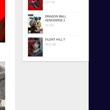
137 GB
DRAGON BALL
XENOVERSE 2
33 GB
SILENT HILL f
48.8 GB