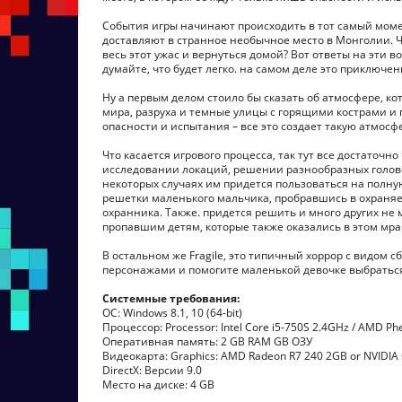
События игры начинают происходить в тот самый мом
доставляют в странное необычное место в Монголии. Ч
весь этот ужас и вернуться домой? Вот ответы на эти в
думайте, что будет легко. на самом деле это приключен
Ну а первым делом стоило бы сказать об атмосфере, к
мира, разруха и темные улицы с горящими кострами и
опасности и испытания – все это создает такую атмосф
Что касается игрового процесса, так тут все достаточ
исследовании локаций, решении разнообразных головол
некоторых случаях им придется пользоваться на полну
решетки маленького мальчика, пробравшись в охраняе
охранника. Также. придется решить и много других не м
пропавшим детям, которые также оказались в этом мрач
В остальном же Fragile, это типичный хоррор с видом 
персонажами и помогите маленькой девочке выбраться 
Системные требования:
ОС: Windows 8.1, 10 (64-bit)
Процессор: Processor: Intel Core i5-750S 2.4GHz / AMD Ph
Оперативная память: 2 GB RAM GB ОЗУ
Видеокарта: Graphics: AMD Radeon R7 240 2GB or NVIDIA 
DirectX: Версии 9.0
Место на диске: 4 GB