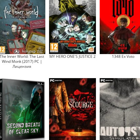
The Inner World: The Last
MY HERO ONE'S JUSTICE 2
1348 Ex Voto
Wind Monk (2017) PC |
Лицензия