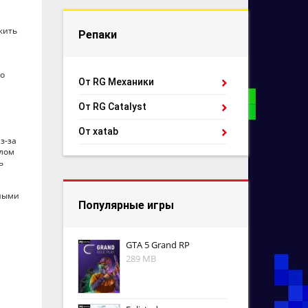
жить
Репаки
го
От RG Механики
От RG Catalyst
От xatab
з-за
елом
ь
зными
Популярные игры
GTA 5 Grand RP
289 MB