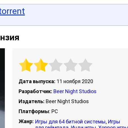
torrent
ензия
Дата выпуска:
11 ноября 2020
Разработчик:
Beer Night Studios
Издатель:
Beer Night Studios
Платформы
: PC
Жанр:
Игры для 64 битной системы
,
Игры
для геймпада
,
Инди игры
,
Хоррор игр