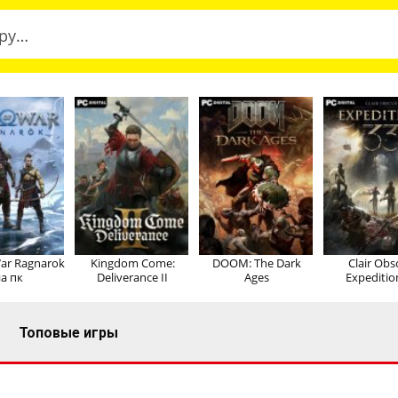
ar Ragnarok
Kingdom Come:
DOOM: The Dark
Clair Obs
а пк
Deliverance II
Ages
Expeditio
Топовые игры