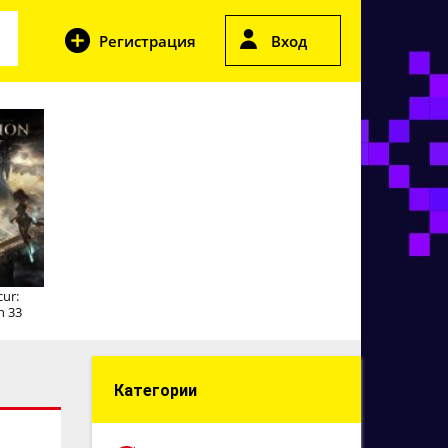
Регистрация
Вход
cur:
n 33
Категории