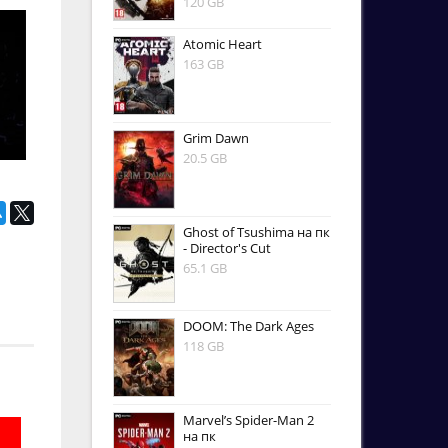
120 GB
Atomic Heart
163 GB
Grim Dawn
20.5 GB
Ghost of Tsushima на пк
- Director's Cut
65.1 GB
DOOM: The Dark Ages
118 GB
Marvel’s Spider-Man 2
на пк