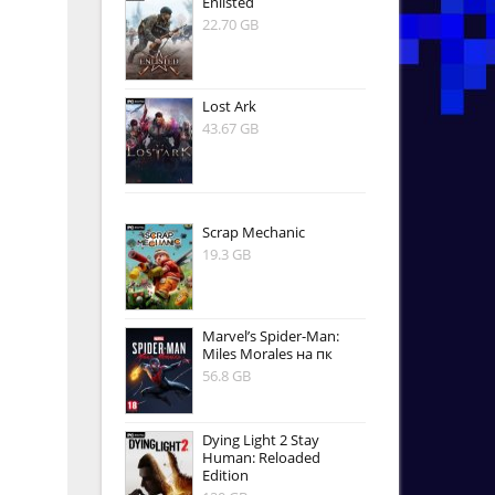
Enlisted
22.70 GB
Lost Ark
43.67 GB
Scrap Mechanic
19.3 GB
Marvel’s Spider-Man:
Miles Morales на пк
56.8 GB
Dying Light 2 Stay
Human: Reloaded
Edition