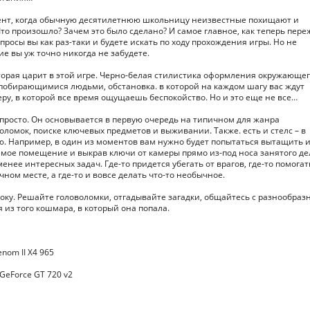
ент, когда обычную десятилетнюю школьницу неизвестные похищают и
то произошло? Зачем это было сделано? И самое главное, как теперь пере
опросы вы как раз-таки и будете искать по ходу прохождения игры. Но не
ие вы уж точно никогда не забудете.
оторая царит в этой игре. Черно-белая стилистика оформления окружающе
 побирающимися людьми, обстановка. в которой на каждом шагу вас ждут
еру, в которой все время ощущаешь беспокойство. Но и это еще не все…
но просто. Он основывается в первую очередь на типичном для жанра
омок, поиске ключевых предметов и выживании. Также. есть и стелс – в
ю. Например, в один из моментов вам нужно будет попытаться вытащить и
мое помещение и выкрав ключи от камеры прямо из-под носа занятого д
енее интересных задач. Где-то придется убегать от врагов, где-то помогат
ном месте, а где-то и вовсе делать что-то необычное.
сбоку. Решайте головоломки, отгадывайте загадки, общайтесь с разнообра
из того кошмара, в который она попала.
enom II X4 965
GeForce GT 720 v2