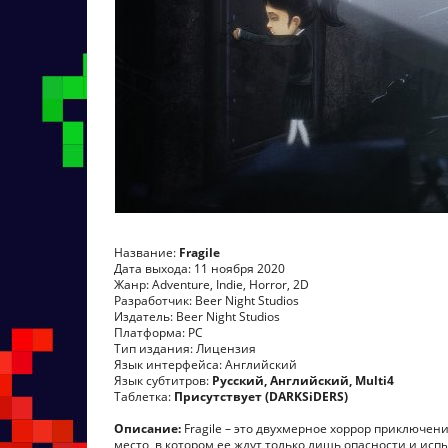
Название:
Fragile
Дата выхода: 11 ноября 2020
Жанр: Adventure, Indie, Horror, 2D
Разработчик: Beer Night Studios
Издатель: Beer Night Studios
Платформа: PC
Тип издания: Лицензия
Язык интерфейса: Английский
Язык субтитров:
Русский, Английский, Multi4
Таблетка:
Присутствует (DARKSiDERS)
Описание:
Fragile – это двухмерное хоррор приключен
место, в котором ее ждут только лишь опасности и ис