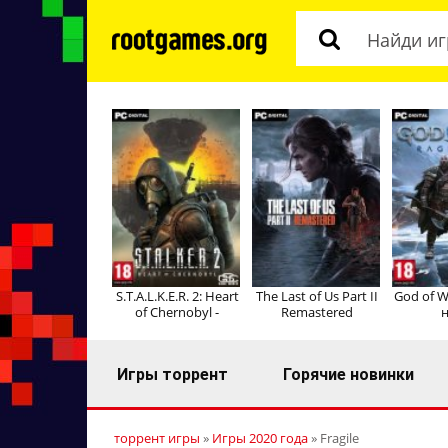
S.T.A.L.K.E.R. 2: Heart
The Last of Us Part II
God of W
of Chernobyl -
Remastered
н
Игры торрент
Горячие новинки
торрент игры
»
Игры 2020 года
» Fragile