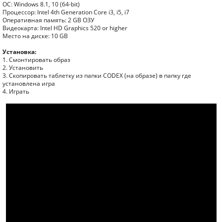
ОС: Windows 8.1, 10 (64-bit)
Процессор: Intel 4th Generation Core i3, i5, i7
Оперативная память: 2 GB ОЗУ
Видеокарта: Intel HD Graphics 520 or higher
Место на диске: 10 GB
Установка:
1. Смонтировать образ
2. Установить
3. Скопировать таблетку из папки CODEX (на образе) в папку где
установлена игра
4. Играть