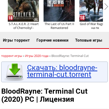
Регистрация
Вход
S.T.A.L.K.E.R. 2: Heart
The Last of Us Part II
God of War Ragnaro
of Chernobyl -
Remastered
на пк
Игры торрент
Горячие новинки
Топовые игры
торрент игры
»
Игры 2020 года
» BloodRayne: Terminal Cut
Скачать: bloodrayne-
terminal-cut.torrent
BloodRayne: Terminal Cut
(2020) PC | Лицензия