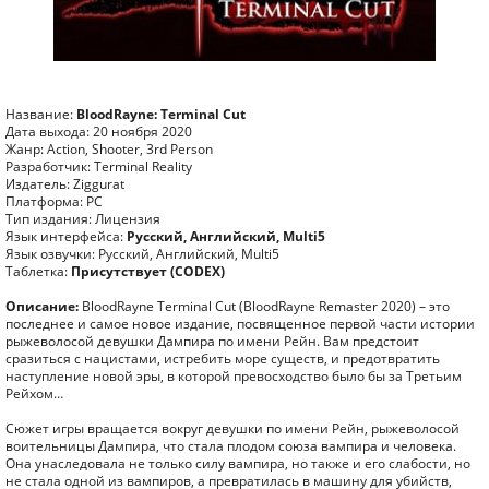
Название:
BloodRayne: Terminal Cut
Дата выхода: 20 ноября 2020
Жанр: Action, Shooter, 3rd Person
Разработчик: Terminal Reality
Издатель: Ziggurat
Платформа: PC
Тип издания: Лицензия
Язык интерфейса:
Русский, Английский, Multi5
Язык озвучки: Русский, Английский, Multi5
Таблетка:
Присутствует (CODEX)
Описание:
BloodRayne Terminal Cut (BloodRayne Remaster 2020) – это
последнее и самое новое издание, посвященное первой части истории
рыжеволосой девушки Дампира по имени Рейн. Вам предстоит
сразиться с нацистами, истребить море существ, и предотвратить
наступление новой эры, в которой превосходство было бы за Третьим
Рейхом…
Сюжет игры вращается вокруг девушки по имени Рейн, рыжеволосой
воительницы Дампира, что стала плодом союза вампира и человека.
Она унаследовала не только силу вампира, но также и его слабости, но
не стала одной из вампиров, а превратилась в машину для убийств,