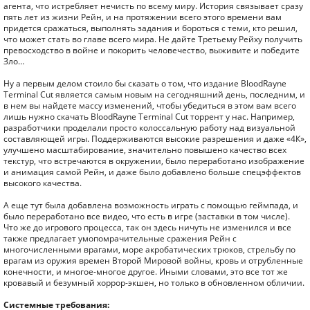
агента, что истребляет нечисть по всему миру. История связывает сразу
пять лет из жизни Рейн, и на протяжении всего этого времени вам
придется сражаться, выполнять задания и бороться с теми, кто решил,
что может стать во главе всего мира. Не дайте Третьему Рейху получить
превосходство в войне и покорить человечество, выживите и победите
Зло…
Ну а первым делом стоило бы сказать о том, что издание BloodRayne
Terminal Cut является самым новым на сегодняшний день, последним, и
в нем вы найдете массу изменений, чтобы убедиться в этом вам всего
лишь нужно скачать BloodRayne Terminal Cut торрент у нас. Например,
разработчики проделали просто колоссальную работу над визуальной
составляющей игры. Поддерживаются высокие разрешения и даже «4К»,
улучшено масштабирование, значительно повышено качество всех
текстур, что встречаются в окружении, было переработано изображение
и анимация самой Рейн, и даже было добавлено больше спецэффектов
высокого качества.
А еще тут была добавлена возможность играть с помощью геймпада, и
было переработано все видео, что есть в игре (заставки в том числе).
Что же до игрового процесса, так он здесь ничуть не изменился и все
также предлагает умопомрачительные сражения Рейн с
многочисленными врагами, море акробатических трюков, стрельбу по
врагам из оружия времен Второй Мировой войны, кровь и отрубленные
конечности, и многое-многое другое. Иными словами, это все тот же
кровавый и безумный хоррор-экшен, но только в обновленном обличии.
Системные требования: