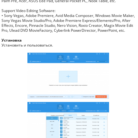
Palm Pre, Acer, ASUS Eee Pad, General Pocket PC, Nook Table, etc.
Support Video Editing Software:
• Sony Vegas, Adobe Premiere, Avid Media Composer, Windows Movie Maker,
Sony Vegas Movie Studio/Pro, Adobe Premiere Express/Elements/Pro, After
Effects, Encore, Pinnacle Studio, Nero Vision, Roxio Creator, Magix Movie Edit
Pro, Ulead DVD MovieFactory, Cyberlink PowerDirector, PowerPoint, etc.
Установка
Установить и пользоваться.