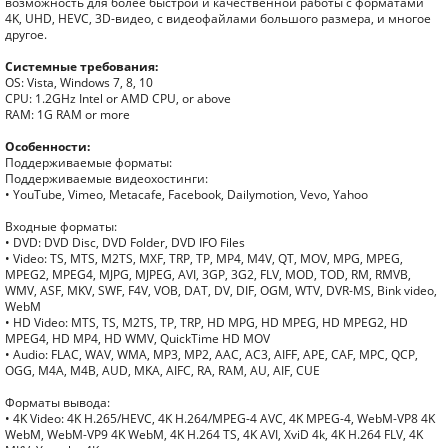
возможность для более быстрой и качественной работы с форматами
4K, UHD, HEVC, 3D-видео, с видеофайлами большого размера, и многое
другое.
Системные требования:
OS: Vista, Windows 7, 8, 10
CPU: 1.2GHz Intel or AMD CPU, or above
RAM: 1G RAM or more
Особенности:
Поддерживаемые форматы:
Поддерживаемые видеохостинги:
• YouTube, Vimeo, Metacafe, Facebook, Dailymotion, Vevo, Yahoo
Входные форматы:
• DVD: DVD Disc, DVD Folder, DVD IFO Files
• Video: TS, MTS, M2TS, MXF, TRP, TP, MP4, M4V, QT, MOV, MPG, MPEG,
MPEG2, MPEG4, MJPG, MJPEG, AVI, 3GP, 3G2, FLV, MOD, TOD, RM, RMVB,
WMV, ASF, MKV, SWF, F4V, VOB, DAT, DV, DIF, OGM, WTV, DVR-MS, Bink video,
WebM
• HD Video: MTS, TS, M2TS, TP, TRP, HD MPG, HD MPEG, HD MPEG2, HD
MPEG4, HD MP4, HD WMV, QuickTime HD MOV
• Audio: FLAC, WAV, WMA, MP3, MP2, AAC, AC3, AIFF, APE, CAF, MPC, QCP,
OGG, M4A, M4B, AUD, MKA, AIFC, RA, RAM, AU, AIF, CUE
Форматы вывода:
• 4K Video: 4K H.265/HEVC, 4K H.264/MPEG-4 AVC, 4K MPEG-4, WebM-VP8 4K
WebM, WebM-VP9 4K WebM, 4K H.264 TS, 4K AVI, XviD 4k, 4K H.264 FLV, 4K