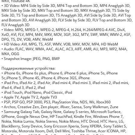
MKV, Youtube 4K
• 3D Video: MP4 Side by Side 3D, MP4 Top and Bottom 3D, MP4 Anaglyph 3D,
MKV Side by Side 3D, MKV Top and Bottom 3D, MKV Anaglyph 3D, TS Side by
Side 3D, TS Top and Bottom 3D, TS Anaglyph 3D, AVI Side by Side 3D, AVI Top
and Bottom 3D, AVI Anaglyph 3D, FLV Side by Side 3D, FLV Top and Bottom 3D,
FLV Anaglyph 3D
• Video: MPG, MPEG-1, MPEG-2, MPEG-4, H.264, H.264/MPEG-4 AVC, DivX,
XviD, AVI, FLV, MP4, M4V, MKV, MOV, 3GP, 3G2, MTV, SWF, WMV, WMV-2, ASF,
DPG, TS, DV, VOB, AMV, WebM
• HD Video: AVI, MPG, TS, ASF, WMV, VOB, MKV, MOV, MP4, HD WebM
• Audio: FLAC, WAV, WMA, AAC, ALAC, AC3, AIFF, AMR, AU, MP3, MP2, M4A,
MKA, OGG
• Snapshot Image: JPEG, PNG, BMP
Поддерживаемые устройства:
• iPhone 6s, iPhone 6s plus, iPhone 6, iPhone 6 plus, iPhone 5s, iPhone
5c,iPhone 5, iPhone 4S, iPhone 4, iPhone 3GS, iPhone
• iPad Pro, iPad Air 2, iPad Air, iPad mini 4, iPad mini 3, iPad mini 2, iPad mini,
iPad 4, iPad 3, iPad 2, iPad
• iPod Touch, iPod Nano, iPod Classic, iPod
• Apple TV, Apple TV 2, Apple TV3
• PSP, PSP GO, PSP 3000, PS3, PlayStation Vita, NDS, Wii, Xbox360
• Archos, Creative Zen, Zen player, iRiver, Sansa, Sony Walkman, Zune
• Samsung Galaxy Tab, Galaxy Note, Galaxy S series, Microsoft Surface,
GPhone, Google Nexus One, HP TouchPad, Kindle Fire, Windows Phone 7,
Nokia, Nokia Lumia, Nokia Stereo, Nokia Mono, HTC Driod, HTC Hero, LG,
BlackBerry, Sony Device, Sony Ericsson Xperia, Sony XPERIA, Sony Tablet S,
Motorola, Motorola Xoom, Dell, Dell Mini, Toshiba Thrive, Acer ICONIA, HP,