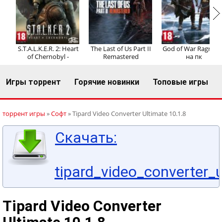
Регистрация
Вход
S.T.A.L.K.E.R. 2: Heart
The Last of Us Part II
God of War Ragnaro
of Chernobyl -
Remastered
на пк
Игры торрент
Горячие новинки
Топовые игры
торрент игры
»
Софт
» Tipard Video Converter Ultimate 10.1.8
Скачать:
tipard_video_converter_u
Tipard Video Converter