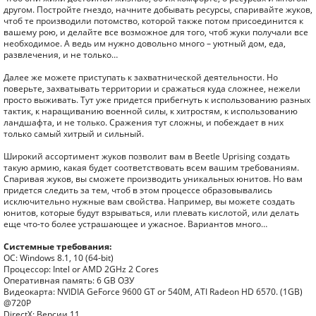
другом. Постройте гнездо, начните добывать ресурсы, спаривайте жуков,
чтоб те производили потомство, которой также потом присоединится к
вашему рою, и делайте все возможное для того, чтоб жуки получали все
необходимое. А ведь им нужно довольно много – уютный дом, еда,
развлечения, и не только…
Далее же можете приступать к захватнической деятельности. Но
поверьте, захватывать территории и сражаться куда сложнее, нежели
просто выживать. Тут уже придется прибегнуть к использованию разных
тактик, к наращиванию военной силы, к хитростям, к использованию
ландшафта, и не только. Сражения тут сложны, и побеждает в них
только самый хитрый и сильный.
Широкий ассортимент жуков позволит вам в Beetle Uprising создать
такую армию, какая будет соответствовать всем вашим требованиям.
Спаривая жуков, вы сможете производить уникальных юнитов. Но вам
придется следить за тем, чтоб в этом процессе образовывались
исключительно нужные вам свойства. Например, вы можете создать
юнитов, которые будут взрываться, или плевать кислотой, или делать
еще что-то более устрашающее и ужасное. Вариантов много…
Системные требования:
ОС: Windows 8.1, 10 (64-bit)
Процессор: Intel or AMD 2GHz 2 Cores
Оперативная память: 6 GB ОЗУ
Видеокарта: NVIDIA GeForce 9600 GT or 540M, ATI Radeon HD 6570. (1GB)
@720P
DirectX: Версии 11