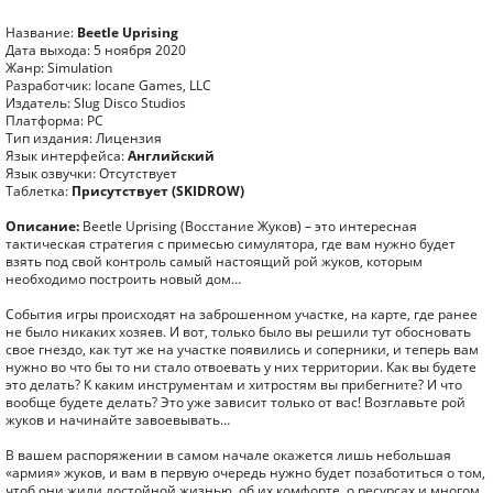
Название:
Beetle Uprising
Дата выхода: 5 ноября 2020
Жанр: Simulation
Разработчик: Iocane Games, LLC
Издатель: Slug Disco Studios
Платформа: PC
Тип издания: Лицензия
Язык интерфейса:
Английский
Язык озвучки: Отсутствует
Таблетка:
Присутствует (SKIDROW)
Описание:
Beetle Uprising (Восстание Жуков) – это интересная
тактическая стратегия с примесью симулятора, где вам нужно будет
взять под свой контроль самый настоящий рой жуков, которым
необходимо построить новый дом…
События игры происходят на заброшенном участке, на карте, где ранее
не было никаких хозяев. И вот, только было вы решили тут обосновать
свое гнездо, как тут же на участке появились и соперники, и теперь вам
нужно во что бы то ни стало отвоевать у них территории. Как вы будете
это делать? К каким инструментам и хитростям вы прибегните? И что
вообще будете делать? Это уже зависит только от вас! Возглавьте рой
жуков и начинайте завоевывать…
В вашем распоряжении в самом начале окажется лишь небольшая
«армия» жуков, и вам в первую очередь нужно будет позаботиться о том,
чтоб они жили достойной жизнью, об их комфорте, о ресурсах и многом