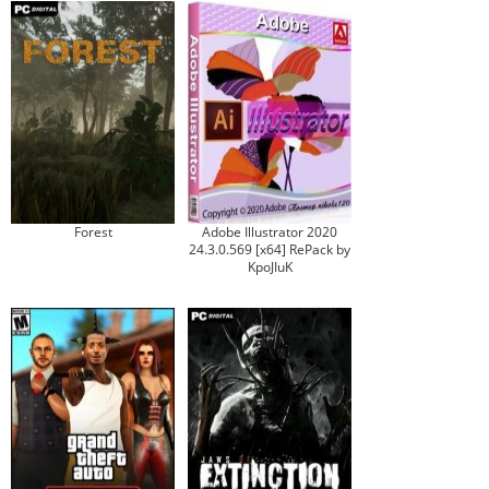
Forest
Adobe Illustrator 2020
24.3.0.569 [x64] RePack by
KpoJIuK