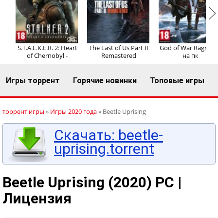
Регистрация
Вход
S.T.A.L.K.E.R. 2: Heart
The Last of Us Part II
God of War Ragnaro
of Chernobyl -
Remastered
на пк
Игры торрент
Горячие новинки
Топовые игры
торрент игры
»
Игры 2020 года
» Beetle Uprising
Скачать: beetle-
uprising.torrent
Beetle Uprising (2020) PC |
Лицензия