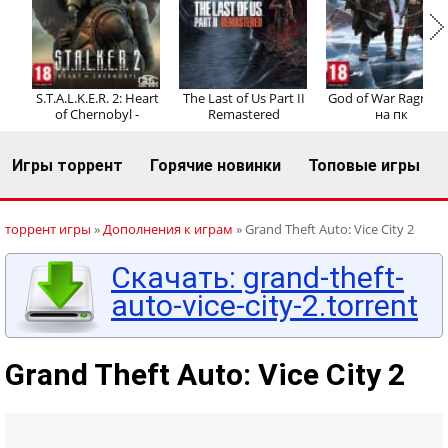
Регистрация
Вход
S.T.A.L.K.E.R. 2: Heart
The Last of Us Part II
God of War Ragnaro
of Chernobyl -
Remastered
на пк
Игры торрент
Горячие новинки
Топовые игры
торрент игры
»
Дополнения к играм
» Grand Theft Auto: Vice City 2
Скачать: grand-theft-
auto-vice-city-2.torrent
Grand Theft Auto: Vice City 2