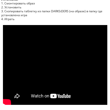
1. Смонтировать образ
2. Установить
3. Скопировать таблетку из папки DARKSiDERS (на образе) в папку где
установлена игра
4. Играть