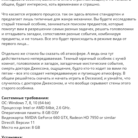
общем, будет интересно, хоть временами и страшно.
Что касается игрового процесса. так он здесь вполне стандартен и
предлагает лишь типичные для жанра механики. Вы будете исследовать
старый темный особняк, заниматься поиском предметов, которые
помогут вам в разрешении самых разных задачек, решать головоломки
и отгадывать загадки, сопоставляя разные события, комбинируя
предметы, и не только. Все это будет происходить в режиме вида от
первого лица…
Отдельно же стоило бы сказать об атмосфере. А ведь она тут
действительно непередаваемая. Темный мрачный особняк с кучей
комнат, головоломок и загадок, загадочные мистические события,
смерть доктора Джексона, ощущение, будто кто-то ходит за вами по
пятам – все это создает непередаваемую и пугающую атмосферу. В
общем решайтесь скачать и начать играть в Deceased, и узнайте, что
случилось с доктором Джексоном, и что вообще скрывают стены этого
старого особняка.
Системные требования:
ОС: Windows 7, 8, 10 (64-bit)
Процессор: Intel or AMD 64bit, 2.6 GHz.
Оперативная память: 8 GB ОЗУ
Видеокарта: NVIDIA GeForce 660 GTX, Radeon HD 7950 or similar
DirectX: Версии 11
Место на диске: 8 GB
Установка: