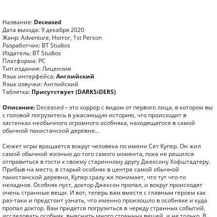
Название:
Deceased
Дата выхода: 9 декабря 2020
Жанр: Adventure, Horror, 1st Person
Разработчик: BT Studios
Издатель: BT Studios
Платформа: PC
Тип издания: Лицензия
Язык интерфейса:
Английский
Язык озвучки: Английский
Таблетка:
Присутствует (DARKSiDERS)
Описание:
Deceased – это хоррор с видом от первого лица, в котором вы
с головой погрузитесь в ужасающую историю, что происходит в
застенках необычного огромного особняка, находящегося в самой
обычной пакистанской деревне…
Сюжет игры вращается вокруг человека по имени Сет Купер. Он жил
самой обычной жизнью до того самого момента, пока не решился
отправиться в гости к своему старинному другу Джексону Хофштадтеру.
Прибыв на место, в старый особняк в центре самой обычной
пакистанской деревни, Купер сразу же понимает, что тут что-то
неладное. Особняк пуст, доктор Джексон пропал, и вокруг происходят
очень странные вещи. И вот, теперь вам вместе с главным героем как
раз-таки и предстоит узнать, что именно произошло в особняке и куда
пропал доктор. Вам придется погрузиться в череду странных событий,
исследовать особняк, выяснить много странных вещей, и не только. В