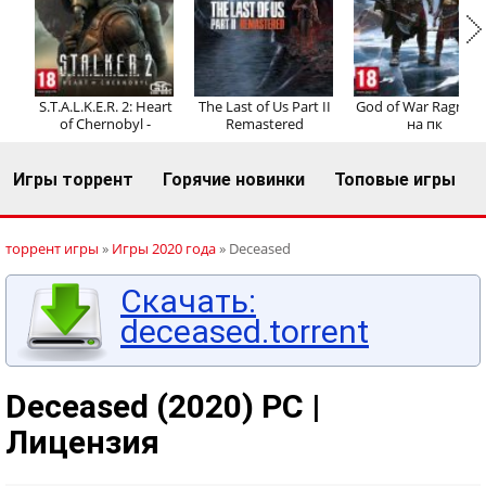
Регистрация
Вход
S.T.A.L.K.E.R. 2: Heart
The Last of Us Part II
God of War Ragnaro
of Chernobyl -
Remastered
на пк
Игры торрент
Горячие новинки
Топовые игры
торрент игры
»
Игры 2020 года
» Deceased
Скачать:
deceased.torrent
Deceased (2020) PC |
Лицензия