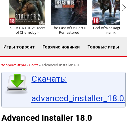
Регистрация
Вход
S.T.A.L.K.E.R. 2: Heart
The Last of Us Part II
God of War Ragnaro
of Chernobyl -
Remastered
на пк
Игры торрент
Горячие новинки
Топовые игры
торрент игры
»
Софт
» Advanced Installer 18.0
Скачать:
advanced_installer_18.0.
Advanced Installer 18.0