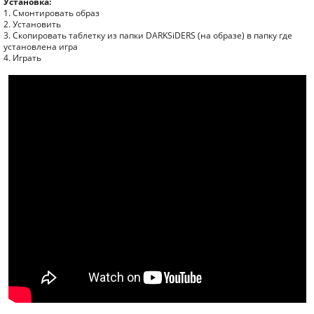
Установка:
1. Смонтировать образ
2. Установить
3. Скопировать таблетку из папки DARKSiDERS (на образе) в папку где
установлена игра
4. Играть