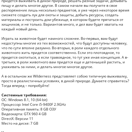
придется выживать в дикой природе, решать разные задачи, добывать
пищу и делать многое другое. В самом начале вы получите в свое
распоряжение лишь несколько предметов, а уже через некоторое время
сможете создать лук для охоты и защиты, добыть ресурсы, создать
материалы и построить дом-убежище, в котором будете прятаться от
хищников, и не только. Вариантов много, и дел вам будет хватать на
каждый новый день.
Играть за животное будет намного сложнее. Во-первых, вам будут
недоступны многие из тех возможностей, что будут доступны человеку,
что по сути вполне разумно. Во-вторых, в роли каждого отдельного
животного жить придется соответственно. Если это плотоядное, то
придется охотиться, а если травоядное, то тут уже иная концепция. А в-
третьих, в роли животного вам придется еще и детенышей растить, и
ухаживать за ними, и делать многое-многое другое.
А в остальном же Wilderness представляет собою типичную выживалку,
просто в реалистичных условиях, в дикой природе. Думаете справитесь?
Тогда вперед – попробуйте!
Системные требования:
ОС: Windows 8.1, 10 (64-bit)
Процессор: Intel Core i5-9400F 2.9GHz
Оперативная память: 8 GB ОЗУ
Видеокарта: GTX 960 4 GB
DirectX: Версии 11
Место на диске: 7 GB