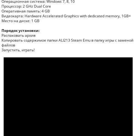
Операционная система: Windows 7, 8, 10
Процессор: 2 GHz Dual Core
Оперативная память: 4 GB
Видеокарта: Hardware Accelerated Graphics with dedicated memory, 1GB+
Место на диске: 1 GB
Порядок установки:
Распаковать архив
Копировать содержимое папки ALI213 Steam Emu в папку игры с заменой
файлов
Запустить, играть!