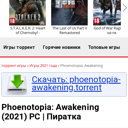
Регистрация
Вход
S.T.A.L.K.E.R. 2: Heart
The Last of Us Part II
God of War Ragnaro
of Chernobyl -
Remastered
на пк
Игры торрент
Горячие новинки
Топовые игры
торрент игры
»
Игры 2021 года
» Phoenotopia: Awakening
Скачать: phoenotopia-
awakening.torrent
Phoenotopia: Awakening
(2021) PC | Пиратка