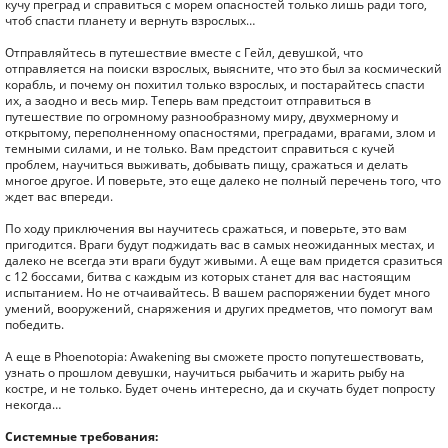
кучу преград и справиться с морем опасностей только лишь ради того,
чтоб спасти планету и вернуть взрослых…
Отправляйтесь в путешествие вместе с Гейл, девушкой, что
отправляется на поиски взрослых, выясните, что это был за космический
корабль, и почему он похитил только взрослых, и постарайтесь спасти
их, а заодно и весь мир. Теперь вам предстоит отправиться в
путешествие по огромному разнообразному миру, двухмерному и
открытому, переполненному опасностями, преградами, врагами, злом и
темными силами, и не только. Вам предстоит справиться с кучей
проблем, научиться выживать, добывать пищу, сражаться и делать
многое другое. И поверьте, это еще далеко не полный перечень того, что
ждет вас впереди.
По ходу приключения вы научитесь сражаться, и поверьте, это вам
пригодится. Враги будут поджидать вас в самых неожиданных местах, и
далеко не всегда эти враги будут живыми. А еще вам придется сразиться
с 12 боссами, битва с каждым из которых станет для вас настоящим
испытанием. Но не отчаивайтесь. В вашем распоряжении будет много
умений, вооружений, снаряжения и других предметов, что помогут вам
победить.
А еще в Phoenotopia: Awakening вы сможете просто попутешествовать,
узнать о прошлом девушки, научиться рыбачить и жарить рыбу на
костре, и не только. Будет очень интересно, да и скучать будет попросту
некогда…
Системные требования: