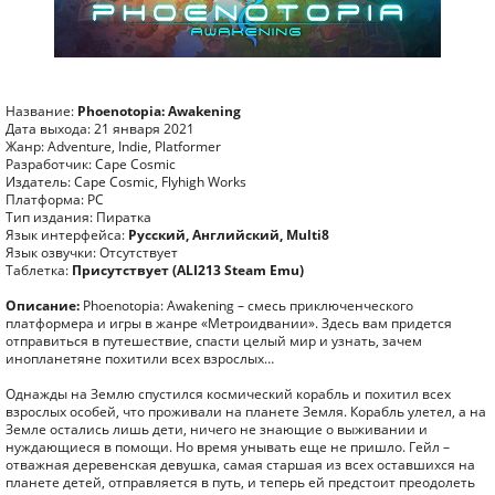
Название:
Phoenotopia: Awakening
Дата выхода: 21 января 2021
Жанр: Adventure, Indie, Platformer
Разработчик: Cape Cosmic
Издатель: Cape Cosmic, Flyhigh Works
Платформа: PC
Тип издания: Пиратка
Язык интерфейса:
Русский, Английский, Multi8
Язык озвучки: Отсутствует
Таблетка:
Присутствует (ALI213 Steam Emu)
Описание:
Phoenotopia: Awakening – смесь приключенческого
платформера и игры в жанре «Метроидвании». Здесь вам придется
отправиться в путешествие, спасти целый мир и узнать, зачем
инопланетяне похитили всех взрослых…
Однажды на Землю спустился космический корабль и похитил всех
взрослых особей, что проживали на планете Земля. Корабль улетел, а на
Земле остались лишь дети, ничего не знающие о выживании и
нуждающиеся в помощи. Но время унывать еще не пришло. Гейл –
отважная деревенская девушка, самая старшая из всех оставшихся на
планете детей, отправляется в путь, и теперь ей предстоит преодолеть