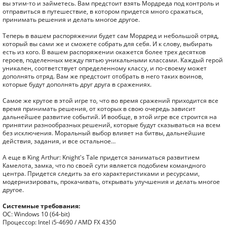
вы этим-то и займетесь. Вам предстоит взять Мордреда под контроль и
отправиться в путешествие, в котором придется много сражаться,
принимать решения и делать многое другое.
Теперь в вашем распоряжении будет сам Мордред и небольшой отряд,
который вы сами же и сможете собрать для себя. И к слову, выбирать
есть из кого. В вашем распоряжении окажется более трех десятков
героев, поделенных между пятью уникальными классами. Каждый герой
уникален, соответствует определенному классу, и по-своему может
дополнять отряд. Вам же предстоит отобрать в него таких воинов,
которые будут дополнять друг друга в сражениях.
Самое же крутое в этой игре то, что во время сражений приходится все
время принимать решения, от которых в свою очередь зависит
дальнейшее развитие событий. И вообще, в этой игре все строится на
принятии разнообразных решений, которые будут сказываться на всем
без исключения. Моральный выбор влияет на битвы, дальнейшие
действия, задания, и все остальное…
А еще в King Arthur: Knight's Tale придется заниматься развитием
Камелота, замка, что по своей сути является подобием командного
центра. Придется следить за его характеристиками и ресурсами,
модернизировать, прокачивать, открывать улучшения и делать многое
другое.
Системные требования:
ОС: Windows 10 (64-bit)
Процессор: Intel i5-4690 / AMD FX 4350