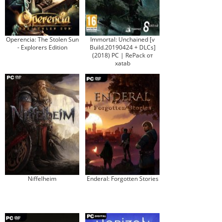
Operencia: The Stolen Sun
Immortal: Unchained [v
- Explorers Edition
Build.20190424 + DLCs]
(2018) PC | RePack от
xatab
Niffelheim
Enderal: Forgotten Stories