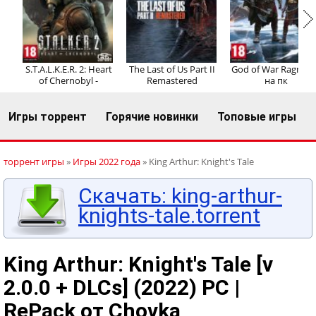
Регистрация
Вход
S.T.A.L.K.E.R. 2: Heart
The Last of Us Part II
God of War Ragnaro
of Chernobyl -
Remastered
на пк
Игры торрент
Горячие новинки
Топовые игры
торрент игры
»
Игры 2022 года
» King Arthur: Knight's Tale
Скачать: king-arthur-
knights-tale.torrent
King Arthur: Knight's Tale [v
2.0.0 + DLCs] (2022) PC |
RePack от Chovka