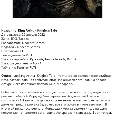
Название:
King Arthur: Knight's Tale
Дата выхода: 26 апреля 2022
Жанр: RPG, Tactical
Разработчик: NeocoreGames
Издатель: NeocoreGames
Платформа: PC
Тип издания: RePack
Язык интерфейса:
Русский, Английский, Multi9
Язык озвучки: Английский
Таблетка:
Вшита (FLT)
Описание:
King Arthur: Knight's Tale – тактическая ролевая фэнтезийная
игра, затрагивающая события, описывающиеся легендами о Короле
Артуре и его извечном противнике, Мордреде…
События игры начинают происходить в тот самый момент, когда после
роковых событий Мордред был перенесен Владычицей Озера в
мистический Авалон. Тогда она еще не знала, в кого он превратится, и
даже не представляла себе, во что все это может в итоге вылиться. В
итоге ей пришлось вернуть Мордреда к жизни взамен лишь на одно
поручение – он должен остановить Артура раз и навсегда. И вот, теперь