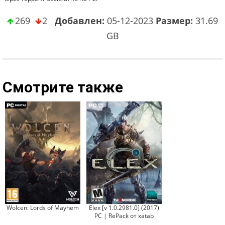
269
2
Добавлен:
05-12-2023
Размер:
31.69
GB
Смотрите также
Wolcen: Lords of Mayhem
Elex [v 1.0.2981.0] (2017)
PC | RePack от xatab