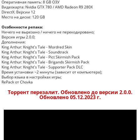
Оперативная память: 8 GB ОЗУ
Видеокарта: Nvidia GTX 780 / AMD Radeon R9 280X
DirectX: Версии 12
Место на диске: 120 GB
Особенности репака:
Ничего не вырезано / ничего не перекодировано;
Версия игры 2.0.0;
Дополнения:
King Arthur: Knight's Tale - Mordred Skin
King Arthur: Knight's Tale - Soundtrack
King Arthur: Knight's Tale - Pict Skirmish Pack
King Arthur: Knight's Tale - Brigands Skirmish Pack
King Arthur: Knight's Tale - Supporter Pack DLC
Время установки ~2 минуты (зависит от компьютера);
Выбор языка в настройках игры;
RePack от Chovka
Торрент перезалит. Обновлено до версии 2.0.0.
Обновлено 05.12.2023 г.