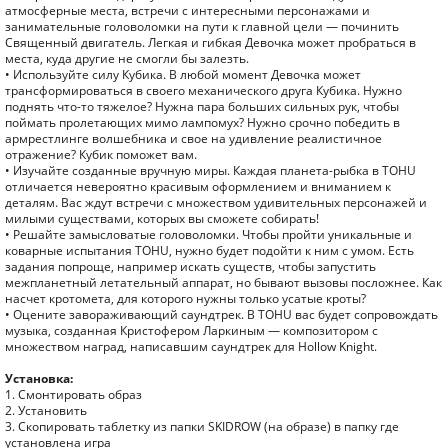
атмосферные места, встречи с интересными персонажами и
занимательные головоломки на пути к главной цели — починить
Священный двигатель. Легкая и гибкая Девочка может пробраться в
места, куда другие не смогли бы залезть.
• Используйте силу Кубика. В любой момент Девочка может
трансформироваться в своего механического друга Кубика. Нужно
поднять что-то тяжелое? Нужна пара больших сильных рук, чтобы
поймать пролетающих мимо лампомух? Нужно срочно победить в
армрестлинге волшебника и свое на удивление реалистичное
отражение? Кубик поможет вам.
• Изучайте созданные вручную миры. Каждая планета-рыбка в TOHU
отличается невероятно красивым оформлением и вниманием к
деталям. Вас ждут встречи с множеством удивительных персонажей и
милыми существами, которых вы сможете собирать!
• Решайте замысловатые головоломки. Чтобы пройти уникальные и
коварные испытания TOHU, нужно будет подойти к ним с умом. Есть
задания попроще, например искать существ, чтобы запустить
межпланетный летательный аппарат, но бывают вызовы посложнее. Как
насчет кротомета, для которого нужны только усатые кроты?
• Оцените завораживающий саундтрек. В TOHU вас будет сопровождать
музыка, созданная Кристофером Ларкиным — композитором с
множеством наград, написавшим саундтрек для Hollow Knight.
Установка:
1. Смонтировать образ
2. Установить
3. Скопировать таблетку из папки SKIDROW (на образе) в папку где
установлена игра