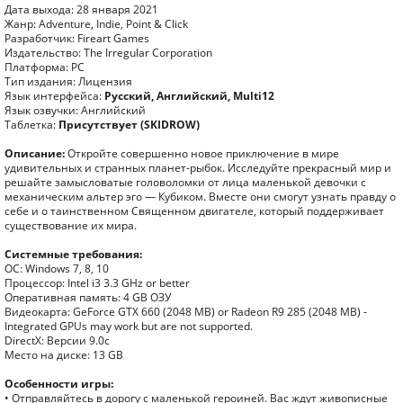
Дата выхода: 28 января 2021
Жанр: Adventure, Indie, Point & Click
Разработчик: Fireart Games
Издательство: The Irregular Corporation
Платформа: PC
Тип издания: Лицензия
Язык интерфейса:
Русский, Английский, Multi12
Язык озвучки: Английский
Таблетка:
Присутствует (SKIDROW)
Описание:
Откройте совершенно новое приключение в мире
удивительных и странных планет-рыбок. Исследуйте прекрасный мир и
решайте замысловатые головоломки от лица маленькой девочки с
механическим альтер эго — Кубиком. Вместе они смогут узнать правду о
себе и о таинственном Священном двигателе, который поддерживает
существование их мира.
Системные требования:
ОС: Windows 7, 8, 10
Процессор: Intel i3 3.3 GHz or better
Оперативная память: 4 GB ОЗУ
Видеокарта: GeForce GTX 660 (2048 MB) or Radeon R9 285 (2048 MB) -
Integrated GPUs may work but are not supported.
DirectX: Версии 9.0c
Место на диске: 13 GB
Особенности игры:
• Отправляйтесь в дорогу с маленькой героиней. Вас ждут живописные