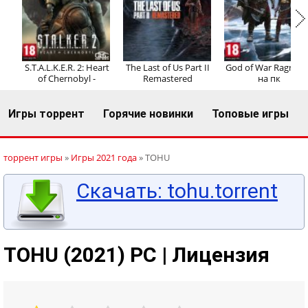
Регистрация
Вход
S.T.A.L.K.E.R. 2: Heart
The Last of Us Part II
God of War Ragnaro
of Chernobyl -
Remastered
на пк
Игры торрент
Горячие новинки
Топовые игры
торрент игры
»
Игры 2021 года
» TOHU
Скачать: tohu.torrent
TOHU (2021) PC | Лицензия