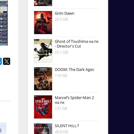
Grim Dawn
20.5 GB
Ghost of Tsushima на пк
- Director's Cut
65.1 GB
DOOM: The Dark Ages
118 GB
Marvel’s Spider-Man 2
на пк
137 GB
SILENT HILL f
48.8 GB