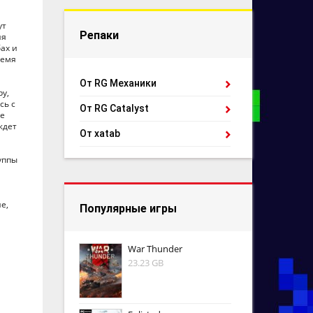
ут
Репаки
ия
ах и
ремя
От RG Механики
ру,
сь с
От RG Catalyst
ее
ждет
От xatab
уппы
е,
Популярные игры
War Thunder
23.23 GB