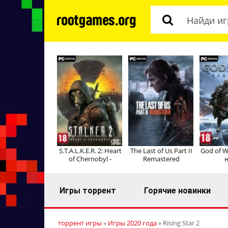
S.T.A.L.K.E.R. 2: Heart
The Last of Us Part II
God of W
of Chernobyl -
Remastered
н
Игры торрент
Горячие новинки
торрент игры
»
Игры 2020 года
» Rising Star 2