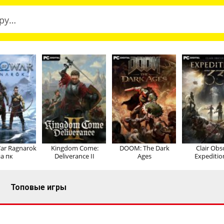
ar Ragnarok
Kingdom Come:
DOOM: The Dark
Clair Obs
а пк
Deliverance II
Ages
Expeditio
Топовые игры