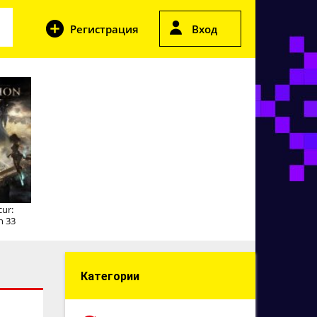
Регистрация
Вход
cur:
n 33
Категории