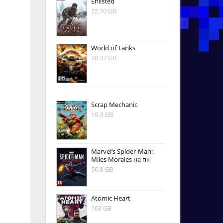
Enlisted
22.70 GB
World of Tanks
20.37 GB
Scrap Mechanic
19.3 GB
Marvel’s Spider-Man:
Miles Morales на пк
56.8 GB
Atomic Heart
163 GB