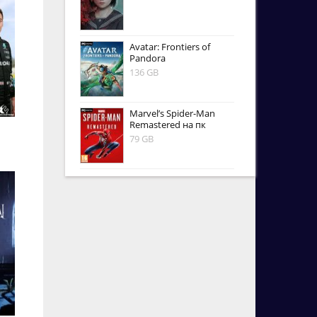
Avatar: Frontiers of
Pandora
136 GB
Marvel’s Spider-Man
Remastered на пк
79 GB