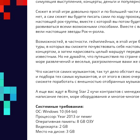
симуляция выступления, концерты, деньги и популярн
Сюжет в этой игре довольно прост и по большей части 
нет, а сам сюжет вы будете писать сами по ходу прохож
настоящей рок-группы, вместе с которой вы потом буде
развиваться всеми возможными способами. Вместе с в
вели настоящие звезды Рок-н-ролла.
Возможностей, в частности. геймплейных, в этой игре 
туры, в которых вы сможете почувствовать себя настоя
концертом, а затем нарисовать целый маршрут передви
известным. Но не думайте, что путешествия по стране 
море развлечений и веселья, разгромленные вами же о
Что касается самих музыкантов, так тут дело обстоит 
и подбора тех самых музыкантов, и от этого в свою оче
сможете поработать с внешностью отобранных музыкант
А еще вас ждут в Rising Star 2 кучи контрактов с мен
написание песен, море оборудования и многое-многое 
Системные требования:
ОС: Windows 10 (64-bit)
Процессор: Year 2013 or newer
Оперативная память: 8 GB ОЗУ
Видеокарта: 2 GB
Место на диске: 3 GB