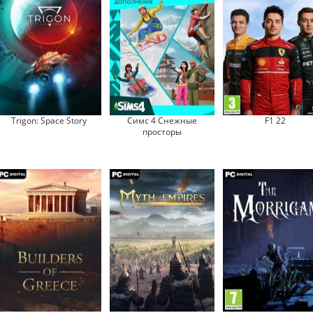
Trigon: Space Story
Симс 4 Снежные
F1 22
просторы