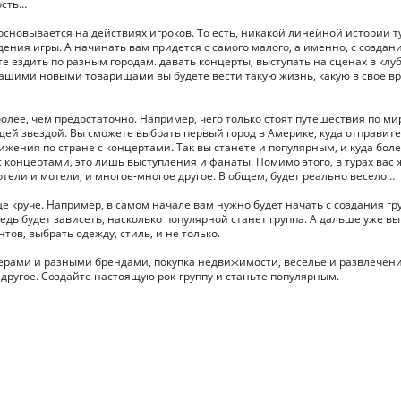
ость…
основывается на действиях игроков. То есть, никакой линейной истории т
дения игры. А начинать вам придется с самого малого, а именно, с создан
те ездить по разным городам. давать концерты, выступать на сценах в клуб
ашими новыми товарищами вы будете вести такую жизнь, какую в свое в
более, чем предостаточно. Например, чего только стоят путешествия по ми
щей звездой. Вы сможете выбрать первый город в Америке, куда отправите
жения по стране с концертами. Так вы станете и популярным, и куда бол
с концертами, это лишь выступления и фанаты. Помимо этого, в турах вас 
тели и мотели, и многое-многое другое. В общем, будет реально весело…
еще круче. Например, в самом начале вам нужно будет начать с создания гр
редь будет зависеть, насколько популярной станет группа. А дальше уже вы
ов, выбрать одежду, стиль, и не только.
еджерами и разными брендами, покупка недвижимости, веселье и развлечени
другое. Создайте настоящую рок-группу и станьте популярным.