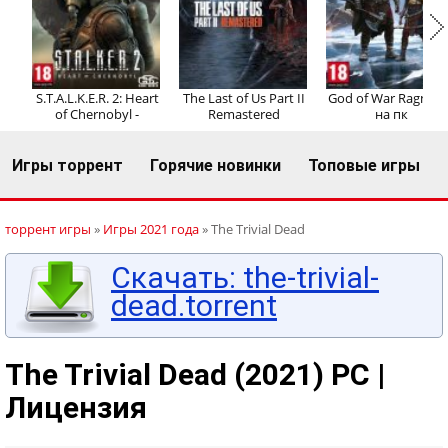
Регистрация
Вход
S.T.A.L.K.E.R. 2: Heart
The Last of Us Part II
God of War Ragnaro
of Chernobyl -
Remastered
на пк
Игры торрент
Горячие новинки
Топовые игры
торрент игры
»
Игры 2021 года
» The Trivial Dead
Скачать: the-trivial-
dead.torrent
The Trivial Dead (2021) PC |
Лицензия