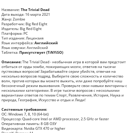
Название:
The Trivial Dead
Дата выхода: 16 марта 2021
Жанр: Zombie
Разработчик: Big Red Eight
Издатель: Big Red Eight
Платформа: PC
Тип издания: Лицензия
Язык интерфейса:
Английский
Язык озвучки: Английский
Таблетка:
Присутствует (TiNYiSO)
Описание:
The Trivial Dead - необычная игра в которой вам предстоит
отбиться от орды зомби, пожирающих мозги, ответив на тысячи
пустяковых вопросов! Зарабатывайте серии убийств, отвечая на
несколько вопросов подряд. Выберите свою сложность и количество
волн, против которых вы можете выжить, или даже попробуйте наш
бесконечный режим выживания. Проверьте свои навыки викторины с
несколькими категориями. В игре тысячи вопросов с несколькими
вариантами ответов по темам Спорт, Развлечения, История, Наука и
природа, География, Искусство и отдых и Люди!
Системные требования:
ОС: Windows 7, 8, 10 (64-bit)
Процессор: Quad-core Intel or AMD processor, 2.5 GHz or faster
Оперативная память: 8 GB ОЗУ
Видеокарта: Nvidia GTX 470 or higher