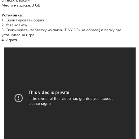
DirectX: Версии 11
Место на диске: 3 GB
Установка:
1. Смонтировать образ
2. Установить
3. Скопировать таблетку из папки TiNYiSO (на образе) в папку где
установлена игра
4. Играть