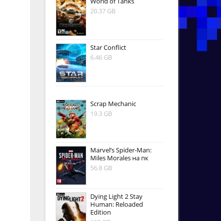
World of Tanks
20.37 GB
Star Conflict
6.46 GB
Scrap Mechanic
19.3 GB
Marvel’s Spider-Man:
Miles Morales на пк
56.8 GB
Dying Light 2 Stay
Human: Reloaded
Edition