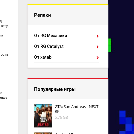
Репаки
д
нету,
та
От RG Механики
От RG Catalyst
ность
От xatab
Популярные игры
е
 еще
GTA: San Andreas - NEXT
RP
5.76 GB