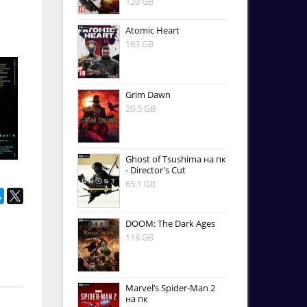
120 GB
Atomic Heart
163 GB
Grim Dawn
20.5 GB
Ghost of Tsushima на пк
- Director's Cut
65.1 GB
DOOM: The Dark Ages
118 GB
Marvel’s Spider-Man 2
на пк