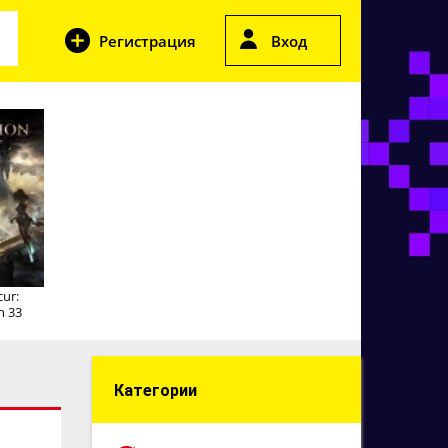
Регистрация
Вход
cur:
n 33
Категории