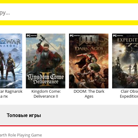
ar Ragnarok
Kingdom Come:
DOOM: The Dark
Clair Obs
а пк
Deliverance II
Ages
Expeditio
Топовые игры
Earth Role Playing Game