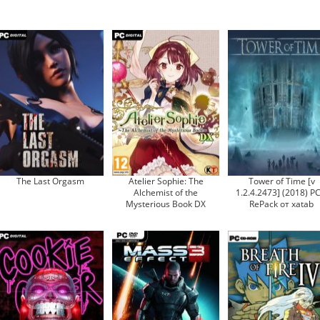
The Last Orgasm
Atelier Sophie: The
Tower of Time [v
Alchemist of the
1.2.4.2473] (2018) PC
Mysterious Book DX
RePack от xatab