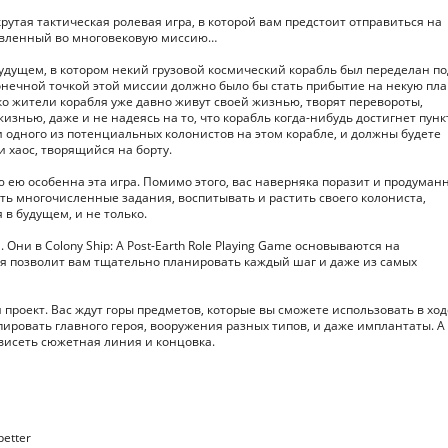
– крутая тактическая ролевая игра, в которой вам предстоит отправиться на
авленный во многовековую миссию…
удущем, в котором некий грузовой космический корабль был переделан по
нечной точкой этой миссии должно было бы стать прибытие на некую пла
ко жители корабля уже давно живут своей жизнью, творят перевороты,
знью, даже и не надеясь на то, что корабль когда-нибудь достигнет пунк
ли одного из потенциальных колонистов на этом корабле, и должны будете
 хаос, творящийся на борту.
ю ею особенна эта игра. Помимо этого, вас наверняка поразит и продуман
ять многочисленные задания, воспитывать и растить своего колониста,
 в будущем, и не только.
Они в Colony Ship: A Post-Earth Role Playing Game основываются на
я позволит вам тщательно планировать каждый шаг и даже из самых
проект. Вас ждут горы предметов, которые вы сможете использовать в ход
ировать главного героя, вооружения разных типов, и даже имплантаты. А
висеть сюжетная линия и концовка.
better