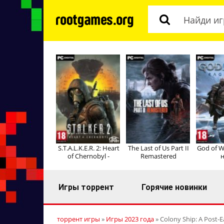
S.T.A.L.K.E.R. 2: Heart
The Last of Us Part II
God of W
of Chernobyl -
Remastered
н
Игры торрент
Горячие новинки
торрент игры
»
Игры 2023 года
» Colony Ship: A Post-