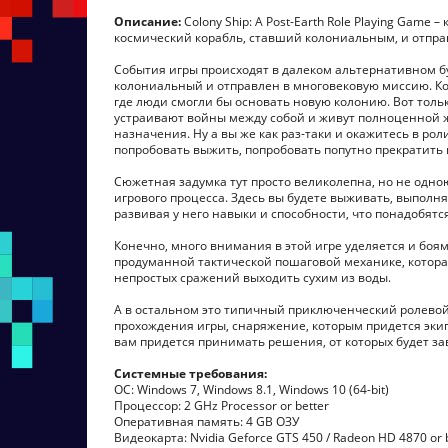
Описание:
Colony Ship: A Post-Earth Role Playing Game 
космический корабль, ставший колониальным, и отпр
События игры происходят в далеком альтернативном б
колониальный и отправлен в многовековую миссию. Ко
где люди смогли бы основать новую колонию. Вот толь
устраивают войны между собой и живут полноценной жи
назначения. Ну а вы же как раз-таки и окажитесь в ро
попробовать выжить, попробовать попутно прекратить и
Сюжетная задумка тут просто великолепна, но не одно
игрового процесса. Здесь вы будете выживать, выполн
развивая у него навыки и способности, что понадобятся
Конечно, много внимания в этой игре уделяется и боям. 
продуманной тактической пошаговой механике, котора
непростых сражений выходить сухим из воды.
А в остальном это типичный приключенческий ролевой 
прохождения игры, снаряжение, которым придется экип
вам придется принимать решения, от которых будет за
Системные требования:
ОС: Windows 7, Windows 8.1, Windows 10 (64-bit)
Процессор: 2 GHz Processor or better
Оперативная память: 4 GB ОЗУ
Видеокарта: Nvidia Geforce GTS 450 / Radeon HD 4870 or 