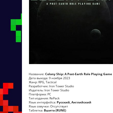
Название:
Colony Ship: A Post-Earth Role Playing Game
Дата выхода: 9 ноября 2023
Жанр: RPG, Tactical
Разработчик: Iron Tower Studio
Издатель: Iron Tower Studio
Платформа: PC
Тип издания: RePack
Язык интерфейса:
Русский, Английский
Язык озвучки: Отсутствует
Таблетка:
Вшита (RUNE)