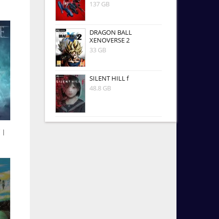
137 GB
DRAGON BALL
XENOVERSE 2
33 GB
SILENT HILL f
48.8 GB
 |