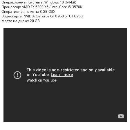
Операционная система: Windows 10 (64-bit)
Процессор: AMD FX 6300 X6 / Intel Core i5-3570K
Оперативная память: 8 GB ОЗУ
Видеокарта: NVIDIA GeForce GTX 950 or GTX 960
Место на диске: 20 GB