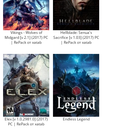
Vikings - Wolves of
Hellblade: Senua's
Midgard [v 2.1] (2017) PC
Sacrifice [v 1.03] (2017) PC
| RePack от xatab
| RePack от xatab
Elex [v 1.0.2981.0] (2017)
Endless Legend
PC | RePack от xatab