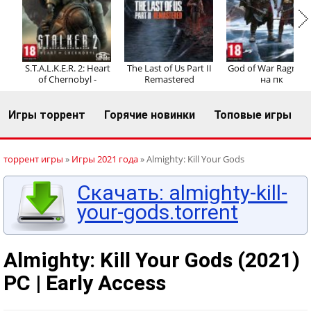
Регистрация
Вход
S.T.A.L.K.E.R. 2: Heart
The Last of Us Part II
God of War Ragnaro
of Chernobyl -
Remastered
на пк
Игры торрент
Горячие новинки
Топовые игры
торрент игры
»
Игры 2021 года
» Almighty: Kill Your Gods
Скачать: almighty-kill-
your-gods.torrent
Almighty: Kill Your Gods (2021)
PC | Early Access