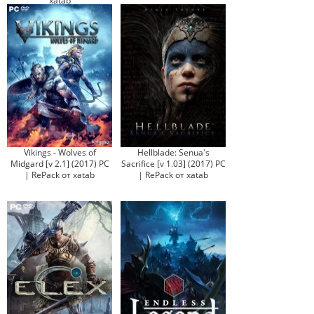
xatab
Vikings - Wolves of
Hellblade: Senua's
Midgard [v 2.1] (2017) PC
Sacrifice [v 1.03] (2017) PC
| RePack от xatab
| RePack от xatab