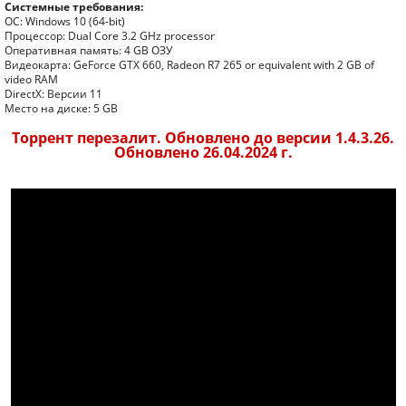
Системные требования:
ОС: Windows 10 (64-bit)
Процессор: Dual Core 3.2 GHz processor
Оперативная память: 4 GB ОЗУ
Видеокарта: GeForce GTX 660, Radeon R7 265 or equivalent with 2 GB of
video RAM
DirectX: Версии 11
Место на диске: 5 GB
Торрент перезалит. Обновлено до версии 1.4.3.26.
Обновлено 26.04.2024 г.