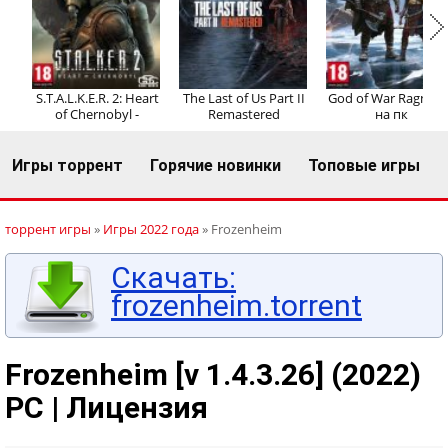
Регистрация
Вход
S.T.A.L.K.E.R. 2: Heart
The Last of Us Part II
God of War Ragnaro
of Chernobyl -
Remastered
на пк
Игры торрент
Горячие новинки
Топовые игры
торрент игры
»
Игры 2022 года
» Frozenheim
Скачать:
frozenheim.torrent
Frozenheim [v 1.4.3.26] (2022)
PC | Лицензия