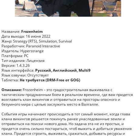
Название:
Frozenheim
Дата выхода: 16 июня 2022
Жанр: Strategy (RTS), Simulation, Survival
Разработчик: Paranoid Interactive
Издатель: Hyperstrange
Платформа: PC
Тип издания: Лицензия
Версия: 1.4.3.26
Язык интерфейса:
Русский, Английский, Multi9
Язык озвучки: Отсутствует
Таблетка:
Не требуется (DRM-Free от GOG)
Описание:
Frozenheim – это градостроительная выживалка с
тактическим продуманным боем в реальном времени, где вам придется
возглавить клан викингов и отправиться на просторы опасного и
безумного мира с целью заслужить место в Валгалле.
События игры начинают происходить в тот самый момент, когда глава
клана викингов решается покинуть ранее унаследованные земли и
отправиться на поиски нового дома. Но задача эта не из простых, и
придется очень сильно постараться, чтоб выжить и добиться уважения
клана. Придется строить, выживать, сражаться, добывать ресурсы и