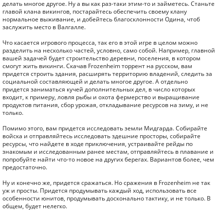
делать многое другое. Ну а вы как раз-таки этим-то и займетесь. Станьте
главой клана викингов, постарайтесь обеспечить своему клану
нормальное выживание, и добейтесь благосклонности Одина, чтоб
заслужить место в Валгалле.
Что касается игрового процесса, так его в этой игре в целом можно
разделить на несколько частей, условно, само собой. Например, главной
вашей задачей будет строительство деревни, поселения, в котором
смогут жить викинги. Скачав Frozenheim торрент на русском, вам
придется строить здания, расширять территорию владений, следить за
социальной составляющей и делать многое другое. А отдельно
придется заниматься кучей дополнительных дел, в число которых
входит, к примеру, ловля рыбы и охота фермерство и выращивание
продуктов питания, сбор урожая, откладывание ресурсов на зиму, и не
только.
Помимо этого, вам придется исследовать земли Мидгарда. Собирайте
войска и отправляйтесь исследовать здешние просторы, собирайте
ресурсы, что найдете в ходе приключения, устраивайте рейды по
знакомым и исследованным ранее местам, отправляйтесь в плавание и
попробуйте найти что-то новое на других берегах. Вариантов более, чем
предостаточно.
Ну и конечно же, придется сражаться. Но сражения в Frozenheim не так
уж и просты. Придется продумывать каждый ход, использовать все
особенности юнитов, продумывать досконально тактику, и не только. В
общем, будет нелегко.