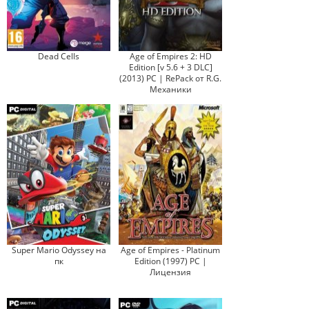
Dead Cells
Age of Empires 2: HD
Edition [v 5.6 + 3 DLC]
(2013) PC | RePack от R.G.
Механики
Super Mario Odyssey на
Age of Empires - Platinum
пк
Edition (1997) PC |
Лицензия