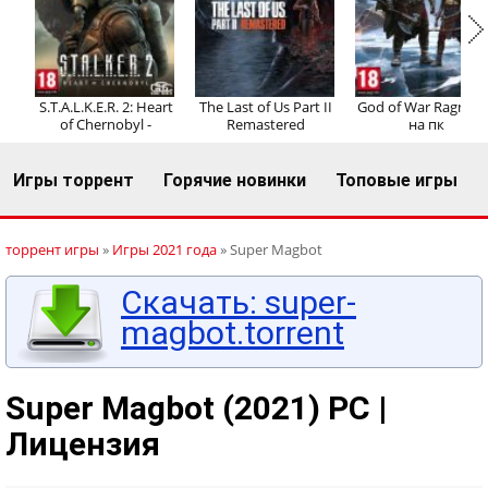
Регистрация
Вход
S.T.A.L.K.E.R. 2: Heart
The Last of Us Part II
God of War Ragnaro
of Chernobyl -
Remastered
на пк
Игры торрент
Горячие новинки
Топовые игры
торрент игры
»
Игры 2021 года
» Super Magbot
Скачать: super-
magbot.torrent
Super Magbot (2021) PC |
Лицензия