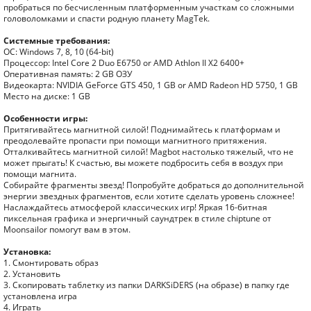
пробраться по бесчисленным платформенным участкам со сложными
головоломками и спасти родную планету MagTek.
Системные требования:
ОС: Windows 7, 8, 10 (64-bit)
Процессор: Intel Core 2 Duo E6750 or AMD Athlon II X2 6400+
Оперативная память: 2 GB ОЗУ
Видеокарта: NVIDIA GeForce GTS 450, 1 GB or AMD Radeon HD 5750, 1 GB
Место на диске: 1 GB
Особенности игры:
Притягивайтесь магнитной силой! Поднимайтесь к платформам и
преодолевайте пропасти при помощи магнитного притяжения.
Отталкивайтесь магнитной силой! Magbot настолько тяжелый, что не
может прыгать! К счастью, вы можете подбросить себя в воздух при
помощи магнита.
Собирайте фрагменты звезд! Попробуйте добраться до дополнительной
энергии звездных фрагментов, если хотите сделать уровень сложнее!
Наслаждайтесь атмосферой классических игр! Яркая 16-битная
пиксельная графика и энергичный саундтрек в стиле chiptune от
Moonsailor помогут вам в этом.
Установка:
1. Смонтировать образ
2. Установить
3. Скопировать таблетку из папки DARKSiDERS (на образе) в папку где
установлена игра
4. Играть