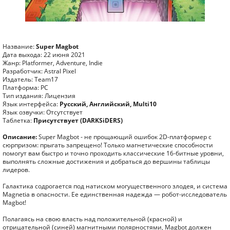
Название:
Super Magbot
Дата выхода: 22 июня 2021
Жанр: Platformer, Adventure, Indie
Разработчик: Astral Pixel
Издатель: Team17
Платформа: PC
Тип издания: Лицензия
Язык интерфейса:
Русский, Английский, Multi10
Язык озвучки: Отсутствует
Таблетка:
Присутствует (DARKSiDERS)
Описание:
Super Magbot - не прощающий ошибок 2D-платформер с
сюрпризом: прыгать запрещено! Только магнетические способности
помогут вам быстро и точно проходить классические 16-битные уровни,
выполнять сложные достижения и добраться до вершины таблицы
лидеров.
Галактика содрогается под натиском могущественного злодея, и система
Magnetia в опасности. Ее единственная надежда — робот-исследователь
Magbot!
Полагаясь на свою власть над положительной (красной) и
отрицательной (синей) магнитными полярностями, Magbot должен