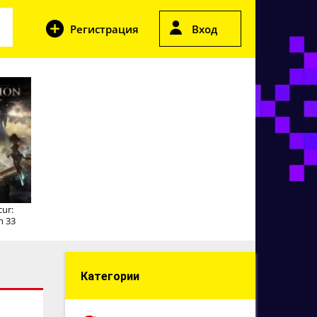
Регистрация
Вход
cur:
n 33
Категории