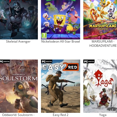
Skeletal Avenger
Nickelodeon All-Star Brawl
MARSUPILAMI -
HOOBADVENTURE
Oddworld: Soulstorm -
Easy Red 2
Yaga