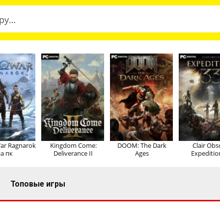
ar Ragnarok
Kingdom Come:
DOOM: The Dark
Clair Obs
а пк
Deliverance II
Ages
Expeditio
Топовые игры