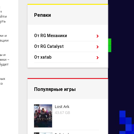
к
ет
Репаки
ойти
уть
ми и
От RG Механики
уации
От RG Catalyst
ы и
От xatab
мки –
будет
ных
со
Популярные игры
Lost Ark
43.67 GB