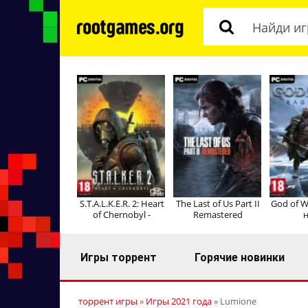
S.T.A.L.K.E.R. 2: Heart
The Last of Us Part II
God of W
of Chernobyl -
Remastered
н
Игры торрент
Горячие новинки
торрент игры
»
Игры 2021 года
» Lumione