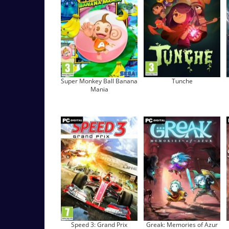
Super Monkey Ball Banana
Tunche
Mania
Speed 3: Grand Prix
Greak: Memories of Azur