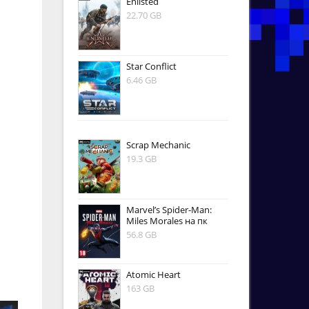
Enlisted
22.70 GB
Star Conflict
6.46 GB
Scrap Mechanic
19.3 GB
Marvel’s Spider-Man:
Miles Morales на пк
56.8 GB
Atomic Heart
163 GB