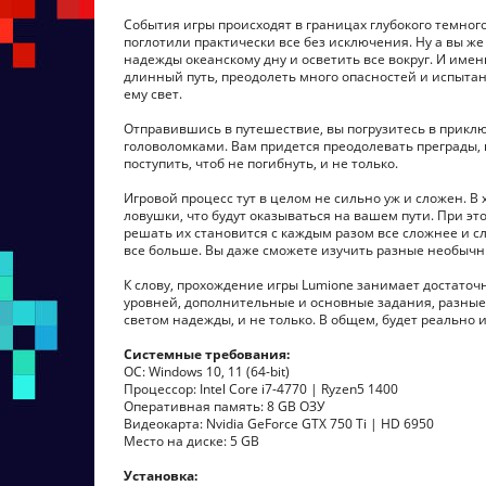
События игры происходят в границах глубокого темного
поглотили практически все без исключения. Ну а вы же
надежды океанскому дну и осветить все вокруг. И имен
длинный путь, преодолеть много опасностей и испытани
ему свет.
Отправившись в путешествие, вы погрузитесь в прикл
головоломками. Вам придется преодолевать преграды, п
поступить, чтоб не погибнуть, и не только.
Игровой процесс тут в целом не сильно уж и сложен. В
ловушки, что будут оказываться на вашем пути. При эт
решать их становится с каждым разом все сложнее и с
все больше. Вы даже сможете изучить разные необычн
К слову, прохождение игры Lumione занимает достаточ
уровней, дополнительные и основные задания, разные 
светом надежды, и не только. В общем, будет реально 
Системные требования:
ОС: Windows 10, 11 (64-bit)
Процессор: Intel Core i7-4770 | Ryzen5 1400
Оперативная память: 8 GB ОЗУ
Видеокарта: Nvidia GeForce GTX 750 Ti | HD 6950
Место на диске: 5 GB
Установка: