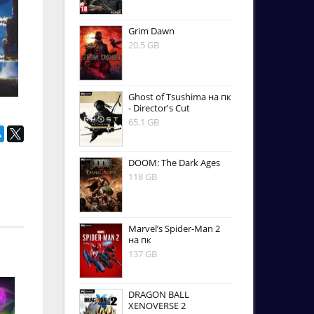
Grim Dawn
20.5 GB
Ghost of Tsushima на пк
- Director's Cut
65.1 GB
DOOM: The Dark Ages
118 GB
Marvel’s Spider-Man 2
на пк
137 GB
DRAGON BALL
XENOVERSE 2