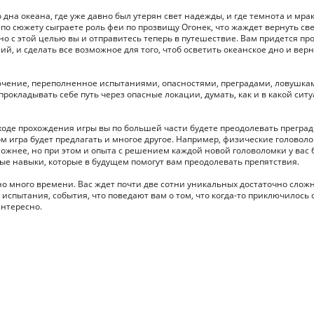
 дна океана, где уже давно был утерян свет надежды, и где темнота и мра
 по сюжету сыграете роль феи по прозвищу Огонек, что жаждет вернуть св
но с этой целью вы и отправитесь теперь в путешествие. Вам придется пр
й, и сделать все возможное для того, чтоб осветить океанское дно и верн
ючение, переполненное испытаниями, опасностями, преградами, ловушка
рокладывать себе путь через опасные локации, думать, как и в какой сит
 ходе прохождения игры вы по большей части будете преодолевать преград
ом игра будет предлагать и многое другое. Например, физические головоло
ложнее, но при этом и опыта с решением каждой новой головоломки у вас 
ые навыки, которые в будущем помогут вам преодолевать препятствия.
но много времени. Вас ждет почти две сотни уникальных достаточно слож
испытания, события, что поведают вам о том, что когда-то приключилось 
интересно.