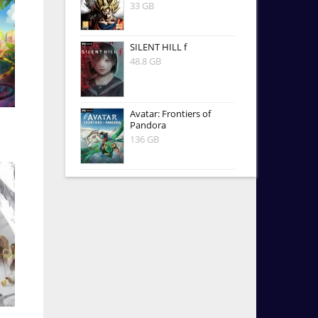
33 GB
SILENT HILL f
48.8 GB
Avatar: Frontiers of
Pandora
136 GB